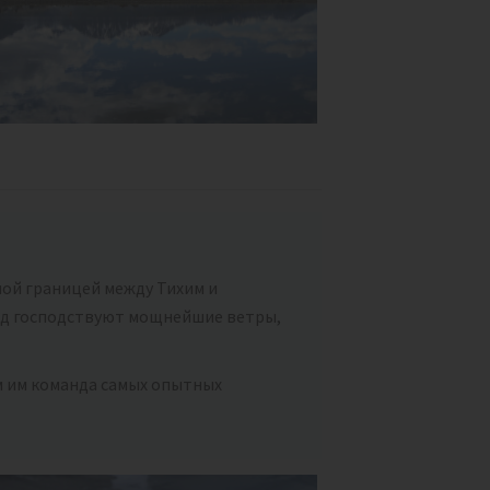
ной границей между Тихим и
год господствуют мощнейшие ветры,
ем им команда самых опытных