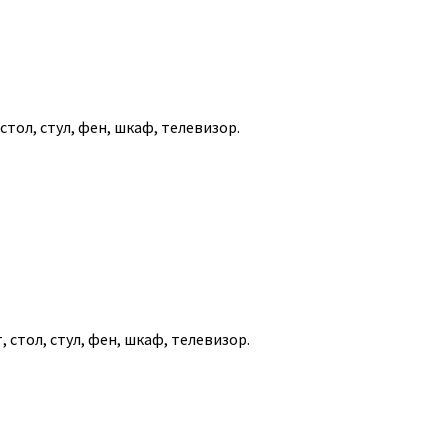
одителя Клуба:
стол, стул, фен, шкаф, телевизор.
вать в Антарктике — заветная мечта для многих путешес
ествить! Далеко позади те времена, когда на самый холодны
рники и учёные в составе экспедиций, сегодня посетить Анта
имер, сделать это комфортно и безопасно можно
на борту э
сможете
своими глазами увидеть Край земли и его обита
яжных тюленей, колонии суетливых пингвинов, буревестников
, стол, стул, фен, шкаф, телевизор.
ом круизе вас ждёт:
ресечение легендарного пролива Дрейка;
сещение антарктических островов и высадка на материк;
скурсии на лодках-«Зодиаках»;