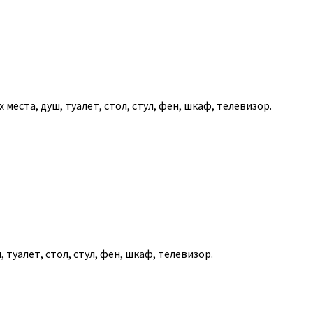
ивные приключен
нтарктиде (Круи
места, душ, туалет, стол, стул, фен, шкаф, телевизор.
НИЕ
13
дней
фев
 туалет, стол, стул, фен, шкаф, телевизор.
раю земли, среди бескрайних льдов и
у Антарктиды, наблюдение за китами,