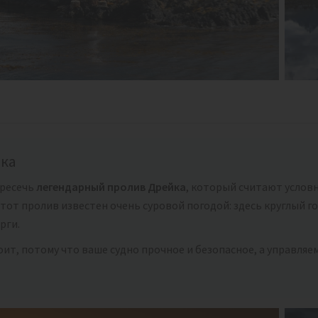
йка
ересечь
легендарный пролив Дрейка
, который считают услов
тот пролив известен очень суровой погодой: здесь круглый 
рги.
оит, потому что ваше судно прочное и безопасное, а управля