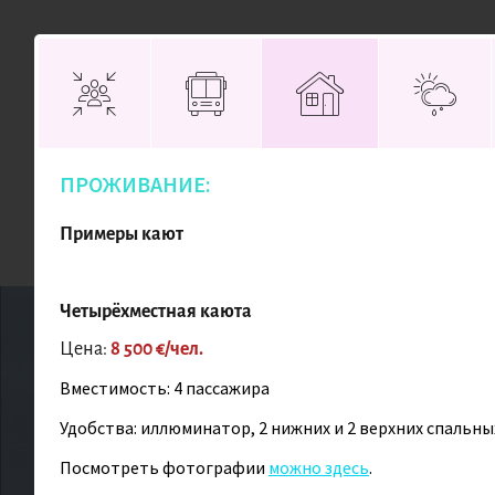
Присоединяйтесь!
ПРОЖИВАНИЕ:
Направления
Поиск туров
Примеры кают
Четырёхместная каюта
Главная
Главная
Антарктида
Антарктида
Активные приключ
Активные приключ
Цена:
8 500 €/чел.
Вместимость: 4 пассажира
Удобства: иллюминатор, 2 нижних и 2 верхних спальных 
Посмотреть фотографии
можно здесь
.