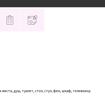
Расписание
О клубе
Контакты
ения в Антарктиде (Круиз)
ения в Антарктиде (Круиз)
места, душ, туалет, стол, стул, фен, шкаф, телевизор.