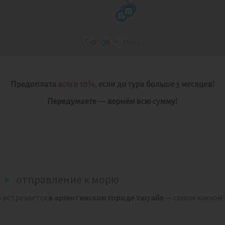
Предоплата
всего 10%
, если до тура больше 3 месяцев!
Передумаете — вернём всю сумму!
отправление к морю
 встречается
в аргентинском городе Ушуайя
— самом южном 