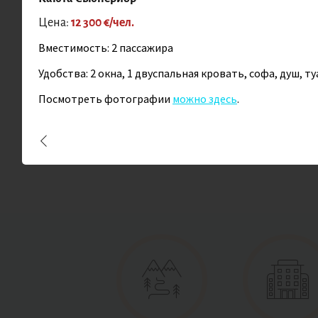
На
Цена:
12 300 €/чел.
Но
Николай Хоруженко
По
Вместимость: 2 пассажира
Руководитель Клуба
Пр
Удобства: 2 окна, 1 двуспальная кровать, софа, душ, ту
Ка
Посмотреть фотографии
можно здесь
.
Об