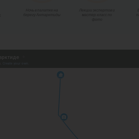
Ночь в палатке на
Лекции экспертов и
а
берегу Антарктиды
мастер-класс по
п
фото