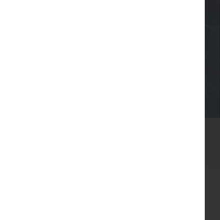
ия в
з)
раль
до 116 чел.
$
9 435
от