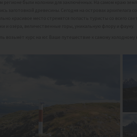
м регионе были колонии для заключённых. На самом краю зем
ись заготовкой древесины. Сегодня на островах архипелага 
ельно красивое место стремятся попасть туристы со всего све
и и озёра, величественные горы, уникальную флору и фауну.
ль возьмёт курс на юг. Ваше путешествие к самому холодному