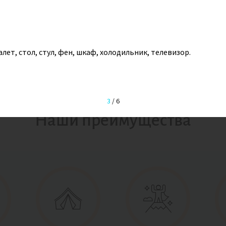
блюдение за китами, тюленями и птицами;
чёвка в палатке на берегу Антарктиды;
корение арктических вершин;
огулки на снегоступах;
алет, стол, стул, фен, шкаф, холодильник, телевизор.
якинг среди дрейфующих айсбергов;
щение с учёными и командой единомышленников.
3
/
6
Наши преимущества