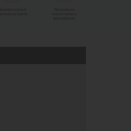
Включён полный
Прогулка на
ансион на борту
снегоступах и
восхождение