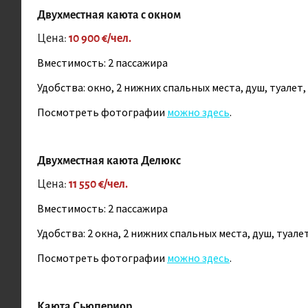
пингвинами и тюленями.
Двухместная каюта с окном
Цена:
10 900 €/чел.
Комментарий руков
Вместимость: 2 пассажира
Удобства: окно, 2 нижних спальных места, душ, туалет, 
Посмотреть фотографии
можно здесь
.
Побы
осущ
поля
Двухместная каюта Делюкс
Напр
Цена:
11 550 €/чел.
Вы 
Вместимость: 2 пассажира
валь
Удобства: 2 окна, 2 нижних спальных места, душ, туалет
В эт
Посмотреть фотографии
можно здесь
.
Пе
По
Эк
Каюта Сьюпериор