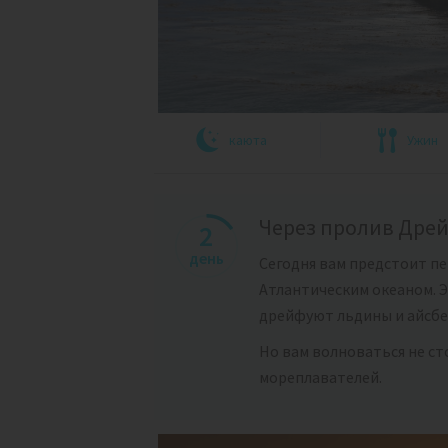
каюта
Ужин
Через пролив Дре
2
день
Сегодня вам предстоит п
Атлантическим океаном. Э
дрейфуют льдины и айсбе
Но вам волноваться не ст
мореплавателей.