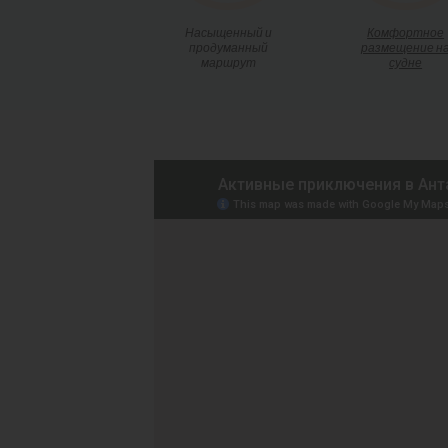
Насыщенный и
Комфортное
продуманный
размещение н
маршрут
судне