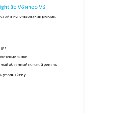
ght 80 V6 и 100 V6
остой в использовании рюкзак.
 IBS
лечевые лямки
емый объёмный поясной ремень
ь уточняйте у