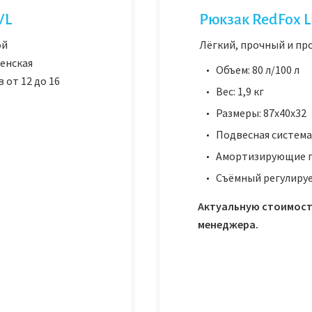
WL
Рюкзак RedFox Li
ой
Лёгкий, прочный и пр
женская
Объем: 80 л/100 л
 от 12 до 16
Вес: 1,9 кг
Размеры: 87х40х32
Подвесная система
Амортизирующие п
Съёмный регулиру
Актуальную стоимост
менеджера.