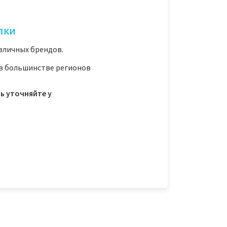
лки
зличных брендов.
 в большинстве регионов
ь уточняйте у