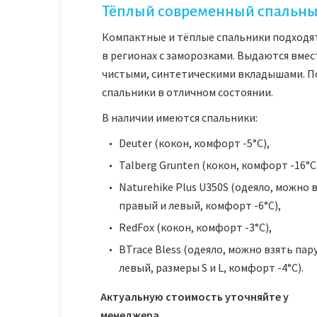
Тёплый современный спальн
Компактные и тёплые спальники подходят
в регионах с заморозками. Выдаются вмес
чистыми, синтетическими вкладышами. П
спальники в отличном состоянии.
В наличии имеются спальники:
Deuter (кокон, комфорт -5°С),
Talberg Grunten (кокон, комфорт -16°С
Naturehike Plus U350S (одеяло, можно 
правый и левый, комфорт -6°С),
RedFox (кокон, комфорт -3°С),
BTrace Bless (одеяло, можно взять пар
левый, размеры S и L, комфорт -4°С).
Актуальную стоимость уточняйте у
менеджера.