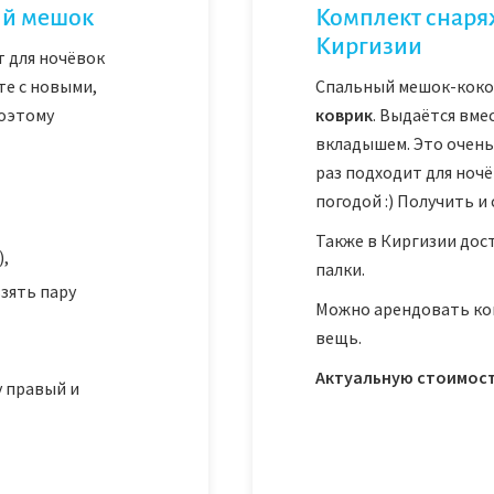
ый мешок
Комплект снаря
Киргизии
 для ночёвок
те с новыми,
Спальный мешок-кок
оэтому
коврик
. Выдаётся вме
вкладышем. Это очень
раз подходит для ночё
погодой :) Получить и
Также в Киргизии дос
),
палки.
взять пару
Можно арендовать ко
вещь.
Актуальную стоимост
у правый и