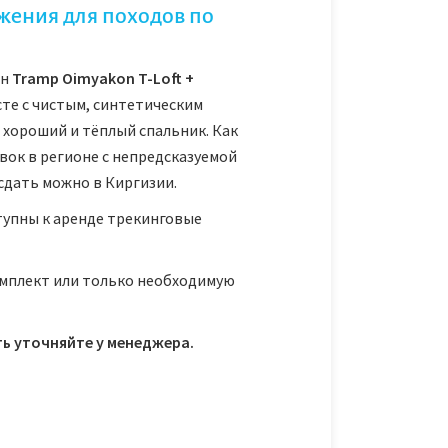
жения для походов по
он
Tramp Oimyakon T-Loft +
сте с чистым, синтетическим
 хороший и тёплый спальник. Как
вок в регионе с непредсказуемой
 сдать можно в Киргизии.
тупны к аренде трекинговые
мплект или только необходимую
ь уточняйте у менеджера.