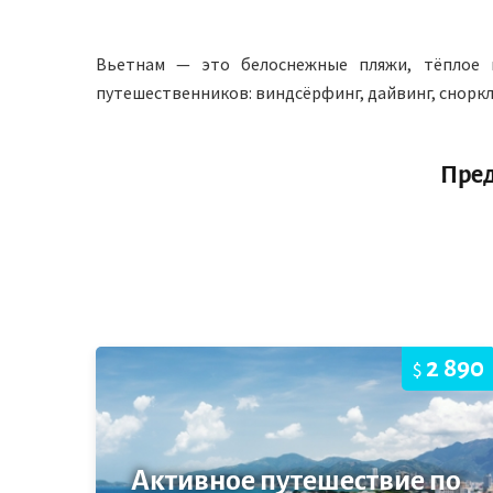
Вьетнам — это белоснежные пляжи, тёплое м
путешественников: виндсёрфинг, дайвинг, сноркли
Пре
2 890
$
Активное путешествие по