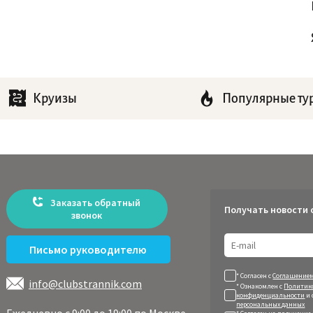
Круизы
Популярные ту
Заказать обратный
Получать новости 
звонок
Письмо руководителю
* Согласен с
Соглашением
info@clubstrannik.com
* Ознакомлен с
Политик
конфиденциальности
и 
персональных данных
Ежедневно с 9:00 до 19:00 по Москве