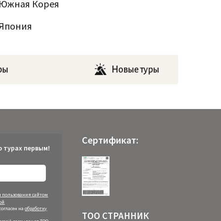
Южная Корея
Япония
ры
Новые туры
Сертификат:
о турах первым!
 пользования сайтом
ой
согласен на
обработку
ТОО СТРАННИК