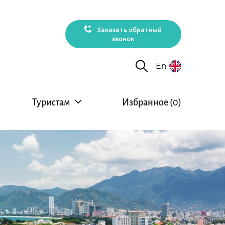
Заказать обратный
звонок
En
Туристам
Избранное (
0
)