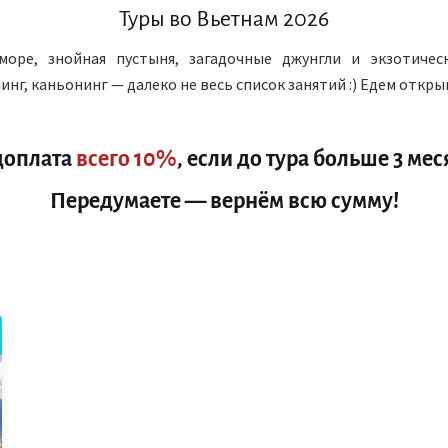
Туры во Вьетнам 2026
оре, знойная пустыня, загадочные джунгли и экзотическ
нг, каньонинг — далеко не весь список занятий :) Едем откры
доплата
всего 10%
, если до тура больше 3 мес
Передумаете — вернём всю сумму!