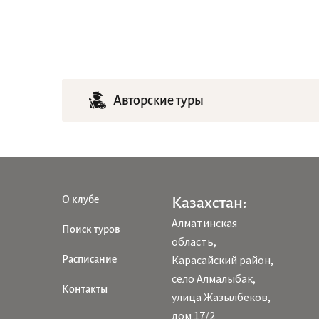
Авторские туры
О клубе
Казахстан:
Алматинская
Поиск туров
область,
Карасайский район,
Расписание
село Алмалыбак,
Контакты
улица Жазылбеков,
дом 17/2