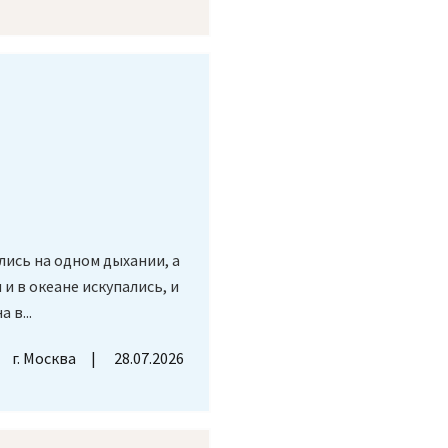
лись на одном дыхании, а
и в океане искупались, и
 в...
г. Москва
28.07.2026