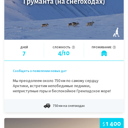
Груманта (на снегоходах)
ДНЕЙ
СЛОЖНОСТЬ
ПРОЖИВАНИЕ
7
4/10
Сообщить о появлении новых дат
Мы преодолеем около 750 км по самому сердцу
Арктики, встретим непобедимые ледники,
неприступные горы и беспокойное Гренладское море!
750 км на снегоходах
1 400
$