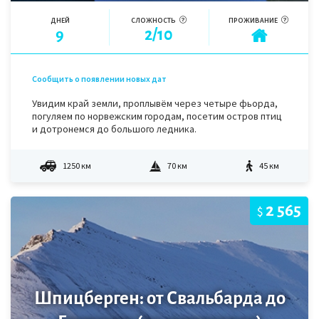
ДНЕЙ
СЛОЖНОСТЬ
ПРОЖИВАНИЕ
9
2/10
Сообщить о появлении новых дат
Увидим край земли, проплывём через четыре фьорда,
погуляем по норвежским городам, посетим остров птиц
и дотронемся до большого ледника.
1250 км
70 км
45 км
2 565
$
Шпицберген: от Свальбарда до