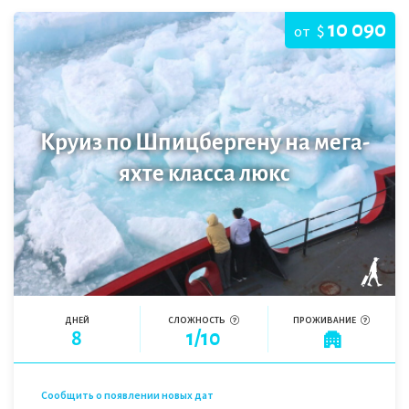
10 090
$
от
Круиз по Шпицбергену на мега-
яхте класса люкс
ДНЕЙ
СЛОЖНОСТЬ
ПРОЖИВАНИЕ
8
1/10
Сообщить о появлении новых дат