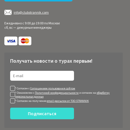
info@clubstrannik.com
Ежедневно с 9:00 до 19:00 по Москве
сб, вс — дежурные менеджеры
Получать новости о турах первым!
* Согласен с
Соглашением пользования сайтом
* Ознакомлен с
Политикой конфиденциальности
и согласен на
обработку
персональных данных
* Согласен на получение
email-рассылок от ТОО STRANNIK
Подписаться