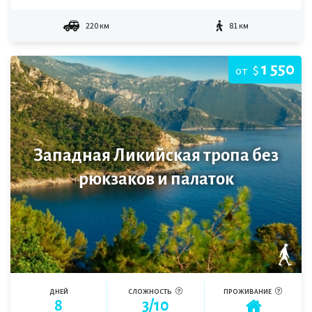
220 км
81 км
1 550
$
от
Западная Ликийская тропа без
рюкзаков и палаток
ДНЕЙ
СЛОЖНОСТЬ
ПРОЖИВАНИЕ
8
3/10