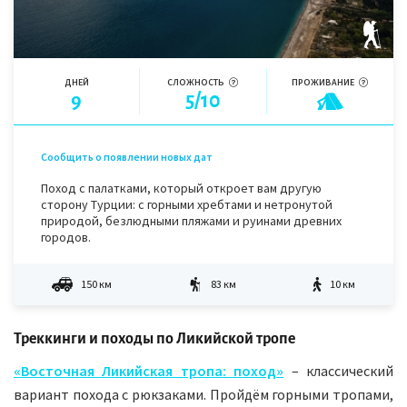
ДНЕЙ
СЛОЖНОСТЬ
ПРОЖИВАНИЕ
9
5/10
Сообщить о появлении новых дат
Поход с палатками, который откроет вам другую
сторону Турции: с горными хребтами и нетронутой
природой, безлюдными пляжами и руинами древних
городов.
150 км
83 км
10 км
Треккинги и походы по Ликийской тропе
«Восточная Ликийская тропа: поход»
– классический
вариант похода с рюкзаками. Пройдём горными тропами,