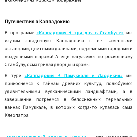
включено» на морском побережье!
Путешествия в Каппадокию
В программе
«Каппадокия + три дня в Стамбуле»
мы
изучим загадочную Каппадокию с её каменными
останцами, цветными долинами, подземными городами и
воздушными шарами! А ещё нагуляемся по роскошному
Стамбулу, осматривая дворцы и храмы.
В туре
«Каппадокия + Памуккале и Лаодикия»
мы
прикоснёмся к тайнам древних культур, полюбуемся
удивительными вулканическими ландшафтами, а в
завершение погреемся в белоснежных термальных
ваннах Памуккале, в которых когда-то купалась сама
Клеопатра.