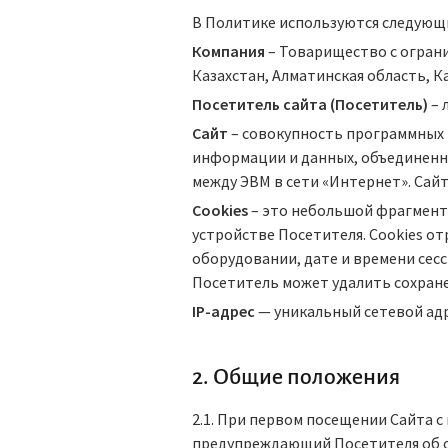
В Политике используются следующ
Компания
– Товарищество с ограни
Казахстан, Алматинская область, К
Посетитель сайта (Посетитель)
– 
Сайт
– совокупность программных 
информации и данных, объединенны
между ЭВМ в сети «Интернет». Сайт 
Cookies
– это небольшой фрагмент 
устройстве Посетителя. Cookies от
оборудовании, дате и времени сесс
Посетитель может удалить сохране
IP-адрес
— уникальный сетевой адр
2. Общие положения
2.1. При первом посещении Сайта 
предупреждающий Посетителя об ос