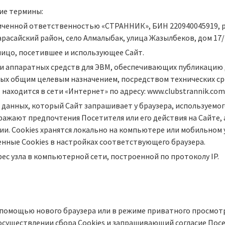
ие термины:
ченной ответственностью «СТРАННИК», БИН 220940045919, ра
арасайский район, село Алмалыбак, улица Жазылбеков, дом 17/
лицо, посетившее и использующее Сайт.
и аппаратных средств для ЭВМ, обеспечивающих публикацию 
х общим целевым назначением, посредством технических сре
находится в сети «Интернет» по адресу: www.clubstrannik.com
данных, который Сайт запрашивает у браузера, используемо
ражают предпочтения Посетителя или его действия на Сайте, а
ии. Сookies хранятся локально на компьютере или мобильном
нные Сookies в настройках соответствующего браузера.
ес узла в компьютерной сети, построенной по протоколу IP.
с помощью нового браузера или в режиме приватного просмот
уществлении сбора Сookies и запрашивающий согласие Посети