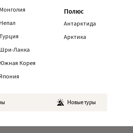
Монголия
Полюс
Непал
Антарктида
Турция
Арктика
Шри-Ланка
Южная Корея
Япония
ры
Новые туры