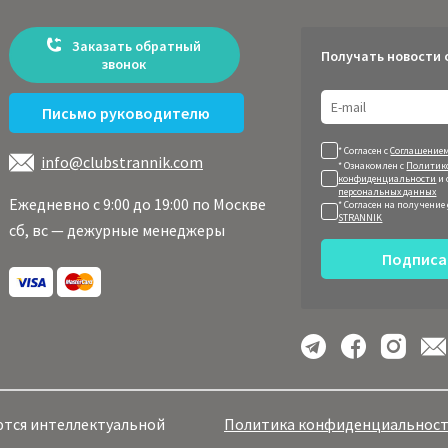
Заказать обратный
Получать новости 
звонок
Письмо руководителю
* Согласен с
Соглашением
info@clubstrannik.com
* Ознакомлен с
Политик
конфиденциальности
и 
персональных данных
Ежедневно с 9:00 до 19:00 по Москве
* Согласен на получение
STRANNIK
сб, вс — дежурные менеджеры
Подписа
яются интеллектуальной
Политика конфиденциальнос