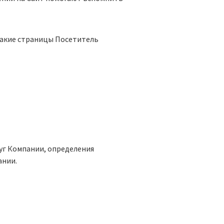
 какие страницы Посетитель
луг Компании, определения
ании.