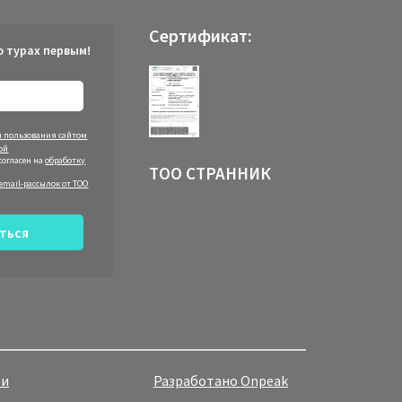
Сертификат:
о турах первым!
 пользования сайтом
ой
согласен на
обработку
ТОО СТРАННИК
email-рассылок от ТОО
ться
ти
Разработано
Onpeak