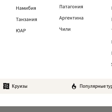
Патагония
Намибия
Аргентина
Танзания
Чили
ЮАР
Круизы
Популярные ту