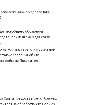
сположенное по адресу: 040909,
2
для всеобщего обозрения
дств, применяемых для связи
.
го на компьютере или мобильном
 также сведения об его
 устройстве Посетителя.
ра Сайта предоставляется баннер,
теля на обработку его Сookies.