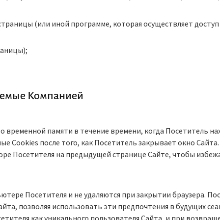
страницы (или иной программе, которая осуществляет доступ к
аницы);
зуемые Компанией
о временной памяти в течение времени, когда Посетитель на
е Cookies после того, как Посетитель закрывает окно Сайта
ре Посетителя на предыдущей странице Сайте, чтобы избеж
ьютере Посетителя и не удаляются при закрытии браузера. По
йта, позволяя использовать эти предпочтения в будущих сеан
тителя как уникального пользователя Сайта, и при возвращ