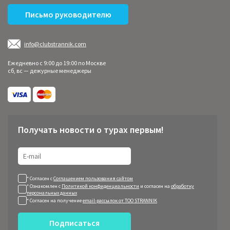
Письмо руководителю
info@clubstrannik.com
Ежедневно с 9:00 до 19:00 по Москве
сб, вс — дежурные менеджеры
Получать новости о турах первым!
* Согласен с
Соглашением пользования сайтом
* Ознакомлен с
Политикой конфиденциальности
и согласен на
обработку
персональных данных
* Согласен на получение
email-рассылок от ТОО STRANNIK
Подписаться