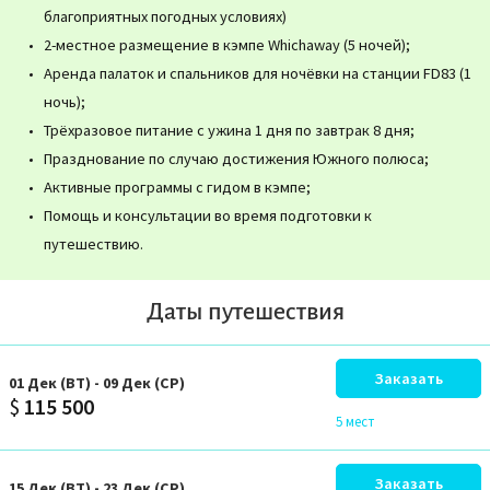
благоприятных погодных условиях)
2-местное размещение в кэмпе Whichaway (5 ночей);
Аренда палаток и спальников для ночёвки на станции FD83 (1
ночь);
Трёхразовое питание с ужина 1 дня по завтрак 8 дня;
Празднование по случаю достижения Южного полюса;
Активные программы с гидом в кэмпе;
Помощь и консультации во время подготовки к
путешествию.
Даты путешествия
Заказать
01
Дек
(ВТ)
-
09
Дек
(СР)
$
115 500
5 мест
Заказать
15
Дек
(ВТ)
-
23
Дек
(СР)