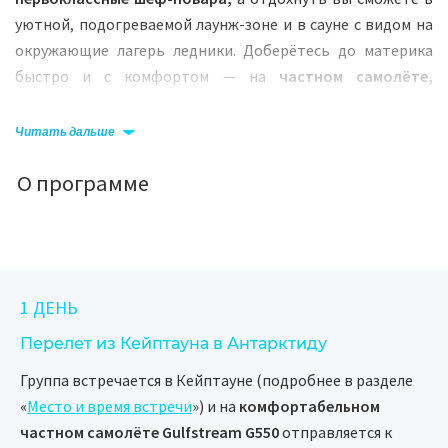
уютной, подогреваемой лаунж-зоне и в сауне с видом на
окружающие лагерь ледники. Доберётесь до материка
быстро и с комфортом — на
частном самолёте,
рассчитанном всего на 12 мест.
Читать дальше
Во время экскурсии к Южному полюсу вы проведёте одну
ночь в просторных 2-местных палатках на станции FD83.
О программе
Это связано с тем, что экипаж должен строго соблюдать
норму лётных часов. Мы предоставим вам тёплые
спальные мешки, проверенные в экстремальных
условиях, и оборудуем отдельные обогреваемые палатки
для питания и общения.
1 ДЕНЬ
Но главное, ради чего сюда непременно стоит
Перелет из Кейптауна в Антарктиду
отправиться, — это неповторимая природа Антарктиды.
Группа встречается в Кейптауне (подробнее в разделе
Вас ждут
встречи с императорскими пингвинами и
«
Место и время встречи
») и на
комфортабельном
пингвинами Адели,
бескрайние панорамы горных
частном самолёте Gulfstream G550
отправляется к
вершин, возвышающихся над ледниковым куполом,