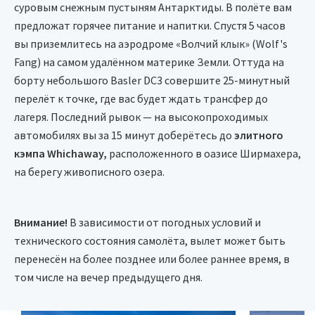
суровым снежным пустыням Антарктиды. В полёте вам
неприступные скалы, ледяные пещеры и гигантские
предложат горячее питание и напитки. Спустя 5 часов
айсберги.
вы приземлитесь на аэродроме «Волчий клык» (Wolf's
Программа включает:
Fang) на самом удалённом материке Земли. Оттуда на
экскурсию на самолёте в
колонию императорских
борту небольшого Basler DC3 совершите 25-минутный
пингвинов;
перелёт к точке, где вас будет ждать трансфер до
путешествие на
Южный полюс;
лагеря. Последний рывок — на высокопроходимых
посещение научной
станции «Амундсен-Скотт»;
автомобилях вы за 15 минут доберётесь до
элитного
дополнительные активности по желанию: альпинизм,
кэмпа Whichaway,
расположенного в оазисе Ширмахера,
восхождение, посещение ледяных пещер и туннелей,
на берегу живописного озера.
барбекю на открытом воздухе;
лекции об Антарктиде от научных исследователей.
Внимание!
В зависимости от погодных условий и
технического состояния самолёта, вылет может быть
перенесён на более позднее или более раннее время, в
том числе на вечер предыдущего дня.