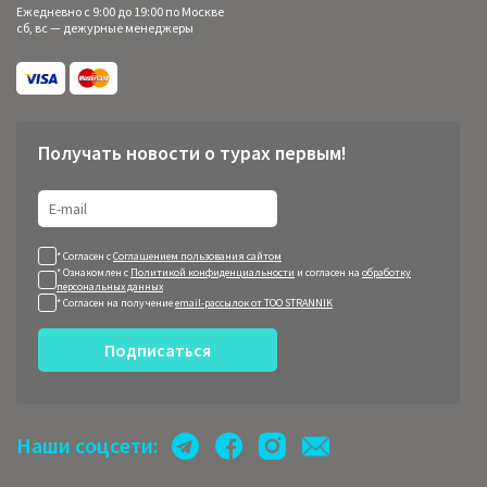
Ежедневно с 9:00 до 19:00 по Москве
сб, вс — дежурные менеджеры
Получать новости о турах первым!
* Согласен с
Соглашением пользования сайтом
* Ознакомлен с
Политикой конфиденциальности
и согласен на
обработку
персональных данных
* Согласен на получение
email-рассылок от ТОО STRANNIK
Подписаться
Наши соцсети: