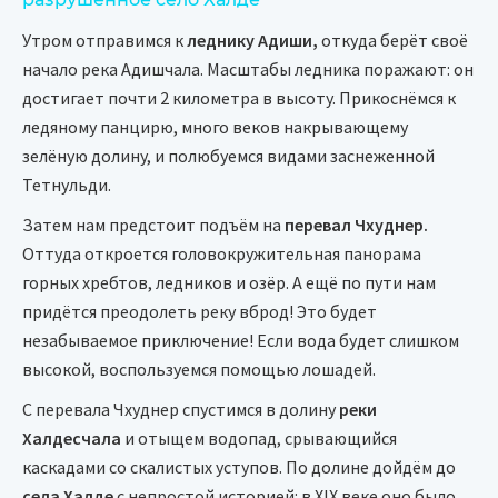
Утром отправимся к
леднику Адиши,
откуда берёт своё
начало река Адишчала. Масштабы ледника поражают: он
достигает почти 2 километра в высоту. Прикоснёмся к
ледяному панцирю, много веков накрывающему
зелёную долину, и полюбуемся видами заснеженной
Тетнульди.
Затем нам предстоит подъём на
перевал Чхуднер.
Оттуда откроется головокружительная панорама
горных хребтов, ледников и озёр. А ещё по пути нам
придётся преодолеть реку вброд! Это будет
незабываемое приключение! Если вода будет слишком
высокой, воспользуемся помощью лошадей.
С перевала Чхуднер спустимся в долину
реки
Халдесчала
и отыщем водопад, срывающийся
каскадами со скалистых уступов. По долине дойдём до
села Халде
с непростой историей: в XIX веке оно было