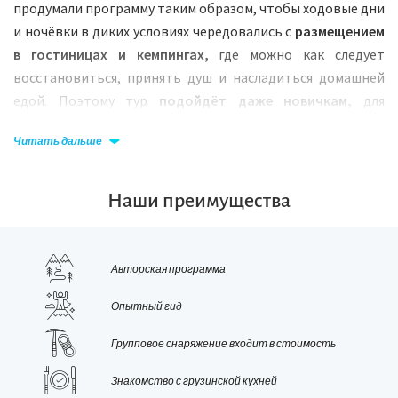
продумали программу таким образом, чтобы ходовые дни
и ночёвки в диких условиях чередовались с
размещением
в гостиницах и кемпингах,
где можно как следует
восстановиться, принять душ и насладиться домашней
едой. Поэтому тур
подойдёт даже новичкам,
для
которых это будет первый в жизни поход!
Читать дальше
Культурная часть маршрута
включает обзорные
прогулки по Тбилиси, Местии и Ушгули, а ещё в
Наши преимущества
завершающей части тура мы успеем
отдохнуть на пляже
Чёрного моря!
Авторская программа
Опытный гид
Групповое снаряжение входит в стоимость
Знакомство с грузинской кухней