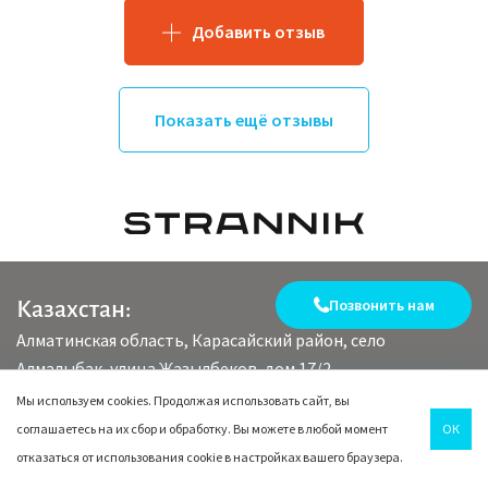
Добавить отзыв
Показать ещё отзывы
Позвонить нам
Казахстан:
Алматинская область, Карасайский район, село
Алмалыбак, улица Жазылбеков, дом 17/2
Мы используем cookies. Продолжая использовать сайт, вы
Заказать обратный
соглашаетесь на их сбор и обработку. Вы можете в любой момент
ОК
звонок
отказаться от использования cookie в настройках вашего браузера.