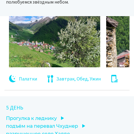
полюбуемся звёздным небом.
Палатки
Завтрак, Обед, Ужин
5 ДЕНЬ
Прогулка к леднику
подъём на перевал Чхуднер
разрушенное село Халде