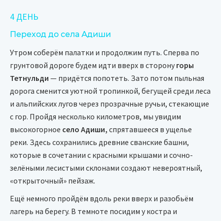
4 ДЕНЬ
Переход до села Адиши
Утром соберём палатки и продолжим путь. Сперва по
грунтовой дороге будем идти вверх в сторону
горы
Тетнульди
— придётся попотеть. Зато потом пыльная
дорога сменится уютной тропинкой, бегущей среди леса
и альпийских лугов через прозрачные ручьи, стекающие
с гор. Пройдя несколько километров, мы увидим
высокогорное
село Адиши,
спрятавшееся в ущелье
реки. Здесь сохранились древние сванские башни,
которые в сочетании с красными крышами и сочно-
зелёными лесистыми склонами создают невероятный,
«открыточный» пейзаж.
Ещё немного пройдём вдоль реки вверх и разобьём
лагерь на берегу. В темноте посидим у костра и