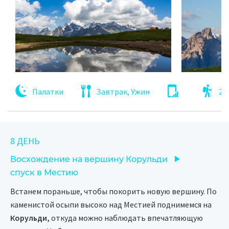
Палатки
Завтрак, Ужин
2 
8 ДЕНЬ
Восхождение на вершину Корульди
спуск в Местию
Встанем пораньше, чтобы покорить новую вершину. По
каменистой осыпи высоко над Местией поднимемся на
Корульди,
откуда можно наблюдать впечатляющую