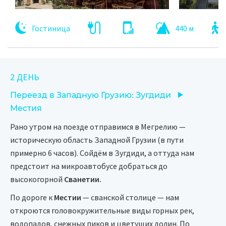
Гостиница
440 м
2 ДЕНЬ
Переезд в Западную Грузию: Зугдиди
Местия
Рано утром на поезде отправимся в Мегрелию —
историческую область Западной Грузии (в пути
примерно 6 часов). Сойдём в Зугдиди, а оттуда нам
предстоит на микроавтобусе добраться до
высокогорной
Сванетии.
По дороге к
Местии
— сванской столице — нам
откроются головокружительные виды горных рек,
водопадов, снежных пиков и цветущих долин. По