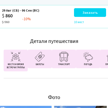
29
Авг
(СБ)
-
06
Сен
(ВС)
Заказать
$
860
-10%
$
960
10 мест
Детали путешествия
МЕСТО И ВРЕМЯ
БИЛЕТЫ
ТРАНСПОРТ
ПОГОДА
ПР
ВСТРЕЧИ ГРУППЫ
Фото