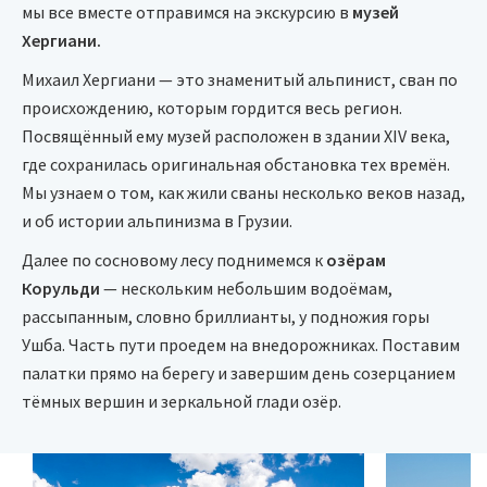
мы все вместе отправимся на экскурсию в
музей
Хергиани.
Михаил Хергиани — это знаменитый альпинист, сван по
происхождению, которым гордится весь регион.
Посвящённый ему музей расположен в здании XIV века,
где сохранилась оригинальная обстановка тех времён.
Мы узнаем о том, как жили сваны несколько веков назад,
и об истории альпинизма в Грузии.
Далее по сосновому лесу поднимемся к
озёрам
Корульди
— нескольким небольшим водоёмам,
рассыпанным, словно бриллианты, у подножия горы
Ушба. Часть пути проедем на внедорожниках. Поставим
палатки прямо на берегу и завершим день созерцанием
тёмных вершин и зеркальной глади озёр.