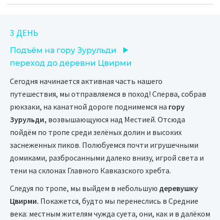
3 ДЕНЬ
Подъём на гору Зурульди
переход до деревни Цвирми
Сегодня начинается активная часть нашего
путешествия, мы отправляемся в поход! Сперва, собрав
рюкзаки, на канатной дороге поднимемся на
гору
Зурульди,
возвышающуюся над Местией. Отсюда
пойдём по тропе среди зелёных долин и высоких
заснеженных пиков. Полюбуемся почти игрушечными
домиками, разбросанными далеко внизу, игрой света и
тени на склонах Главного Кавказского хребта.
Следуя по тропе, мы выйдем в небольшую
деревушку
Цвирми.
Покажется, будто мы перенеслись в Средние
века: местным жителям чужда суета, они, как и в далёком