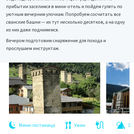
прибытии заселимся в мини-отель и пойдём гулять по
уютным вечерним улочкам. Попробуем сосчитать все
сванские башни — их тут несколько десятков, а на одну
из них даже поднимемся.
Вечером подготовим снаряжение для похода и
прослушаем инструктаж.
Мини-гостиница
Ужин
1 