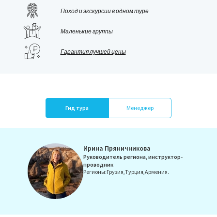
Поход и экскурсии в одном туре
Маленькие группы
Гарантия лучшей цены
Гид тура
Менеджер
Ирина Пряничникова
Telegram:
Руководитель региона, инструктор-
проводник
Регионы:
Грузия,
Турция,
Армения.
Связаться
Ольга