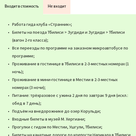
Входит в стоимость
Не входит
Работа гида клуба «Странник»;
Билеты на поезда Тбилиси > Зугдиди и Зугдиди > Тбилиси
(вагон 2-го класса);
Все переезды по программе на заказном микроавтобусе по
программе;
Проживание в гостинице в Тбилиси в 2-3-местных номерах (1
ночь);
Проживание в мини-гостинице в Местии в 2-3-местных
номерах (3 ночи);
Питание: трёхразовое с ужина 2 дня по завтрак 9 дня (искл.:
обед в 7 день);
Подъём на внедорожнике до озер Корульди;
Входные билеты в музей М. Хергиани;
Прогулки с гидом по Местии, Ушгули, Тбилиси;
Билеты на канатные дороги до крепости Нарикала в Тбилиси