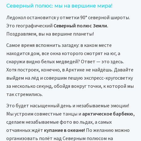
Северный полюс: мы на вершине мира!
Ледокол остановится у отметки 90° северной широты.
Это географический
Северный полюс Земли.
Поздравляем, вы на вершине планеты!
Самое время вспомнить загадку: в каком месте
находится дом, все окна которого смотрят на юг, а
снаружи видно белых медведей? Ответ — это здесь.
Хотя построек, конечно, в Арктике не найдёшь. Давайте
выйдем на лёд и совершим пешую экспресс-кругосветку
за несколько секунд, обойдя вокруг точки, к которой мы
так стремились.
Это будет насыщенный день и незабываемые эмоции!
Мы устроим совместные танцы и
арктическое барбекю,
сделаем незабываемые фото во льдах, а самых
отчаянных ждёт
купание в океане!
По желанию можно
организовать полёт над Северным полюсом на