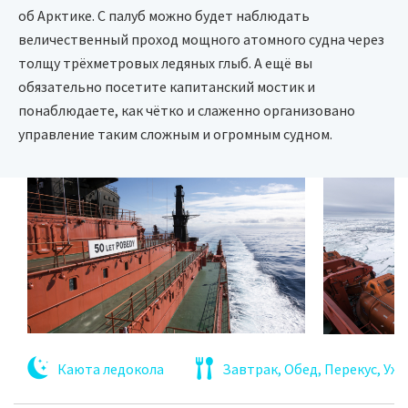
об Арктике. С палуб можно будет наблюдать
величественный проход мощного атомного судна через
толщу трёхметровых ледяных глыб. А ещё вы
обязательно посетите капитанский мостик и
понаблюдаете, как чётко и слаженно организовано
управление таким сложным и огромным судном.
Каюта ледокола
Завтрак, Обед, Перекус, Уж