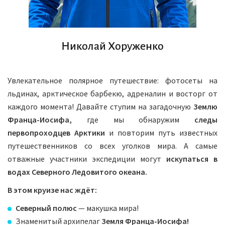
Николай Хоруженко
Увлекательное полярное путешествие: фотосеты на
льдинах, арктическое барбекю, адреналин и восторг от
каждого момента! Давайте ступим на загадочную
Землю
Франца-Иосифа,
где мы обнаружим
следы
первопроходцев Арктики
и повторим путь известных
путешественников со всех уголков мира. А самые
отважные участники экспедиции могут
искупаться в
водах Северного Ледовитого океана.
В этом круизе нас ждёт:
Северный полюс
— макушка мира!
Знаменитый архипелаг
Земля Франца-Иосифа!