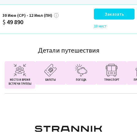
Заказать
ⓘ
30
Июн
(СР)
-
12
Июл
(ПН)
$
49 890
10 мест
Детали путешествия
МЕСТО И ВРЕМЯ
БИЛЕТЫ
ПОГОДА
ТРАНСПОРТ
ПР
ВСТРЕЧИ ГРУППЫ