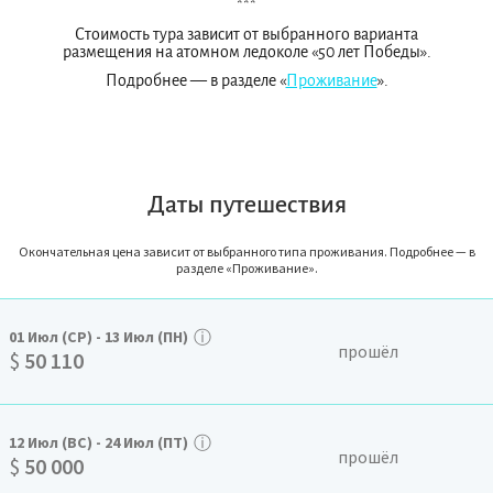
***
Стоимость тура зависит от выбранного варианта
размещения на атомном ледоколе «50 лет Победы».
Подробнее — в разделе «
Проживание
».
Даты путешествия
Окончательная цена зависит от выбранного типа проживания. Подробнее — в
разделе «Проживание».
ⓘ
01
Июл
(СР)
-
13
Июл
(ПН)
прошёл
$
50 110
ⓘ
12
Июл
(ВС)
-
24
Июл
(ПТ)
прошёл
$
50 000