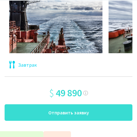
Завтрак
$
49 890
ⓘ
Отправить заявку