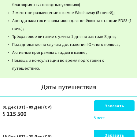
благоприятных погодных условиях)
2-местное размещение в кэмпе Whichaway (5 ночей);
Аренда палаток и спальников для ночёвки на станции FD83 (1
ночь);
Трёхразовое питание с ужина 1 дня по завтрак 8 дня;
Празднование по случаю достижения Южного полюса;
Активные программы с гидом в кэмпе;
Помощь и консультации во время подготовки к
путешествию.
Даты путешествия
Заказать
01
Дек
(ВТ)
-
09
Дек
(СР)
$
115 500
5 мест
Заказать
15
Дек
(ВТ)
-
23
Дек
(СР)