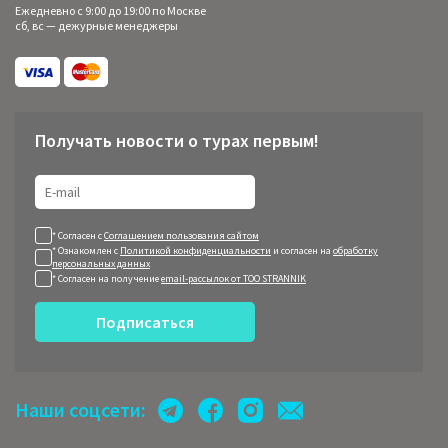
Ежедневно с 9:00 до 19:00 по Москве
сб, вс — дежурные менеджеры
Получать новости о турах первым!
* Согласен с
Соглашением пользования сайтом
* Ознакомлен с
Политикой конфиденциальности
и согласен на
обработку
персональных данных
* Согласен на получение
email-рассылок от ТОО STRANNIK
Подписаться
Наши соцсети: