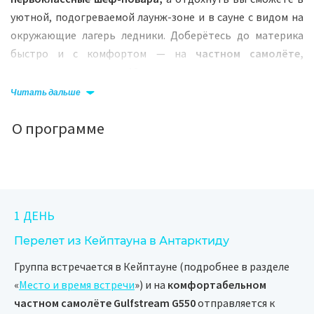
уютной, подогреваемой лаунж-зоне и в сауне с видом на
окружающие лагерь ледники. Доберётесь до материка
быстро и с комфортом — на
частном самолёте,
рассчитанном всего на 12 мест.
Читать дальше
Во время экскурсии к Южному полюсу вы проведёте одну
ночь в просторных 2-местных палатках на станции FD83.
О программе
Это связано с тем, что экипаж должен строго соблюдать
норму лётных часов. Мы предоставим вам тёплые
спальные мешки, проверенные в экстремальных
условиях, и оборудуем отдельные обогреваемые палатки
для питания и общения.
1 ДЕНЬ
Но главное, ради чего сюда непременно стоит
Перелет из Кейптауна в Антарктиду
отправиться, — это неповторимая природа Антарктиды.
Группа встречается в Кейптауне (подробнее в разделе
Вас ждут
встречи с императорскими пингвинами и
«
Место и время встречи
») и на
комфортабельном
пингвинами Адели,
бескрайние панорамы горных
частном самолёте Gulfstream G550
отправляется к
вершин, возвышающихся над ледниковым куполом,