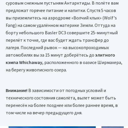
суровым снежным пустыням Антарктиды. В полёте вам
неприступные скалы, ледяные пещеры и гигантские
предложат горячее питание и напитки. Спустя 5 часов
айсберги.
вы приземлитесь на аэродроме «Волчий клык» (Wolf's
Программа включает:
Fang) на самом удалённом материке Земли. Оттуда на
экскурсию на самолёте в
колонию императорских
борту небольшого Basler DC3 совершите 25-минутный
пингвинов;
перелёт к точке, где вас будет ждать трансфер до
путешествие на
Южный полюс;
лагеря. Последний рывок — на высокопроходимых
посещение научной
станции «Амундсен-Скотт»;
автомобилях вы за 15 минут доберётесь до
элитного
дополнительные активности по желанию: альпинизм,
кэмпа Whichaway,
расположенного в оазисе Ширмахера,
восхождение, посещение ледяных пещер и туннелей,
на берегу живописного озера.
барбекю на открытом воздухе;
лекции об Антарктиде от научных исследователей.
Внимание!
В зависимости от погодных условий и
технического состояния самолёта, вылет может быть
перенесён на более позднее или более раннее время, в
том числе на вечер предыдущего дня.