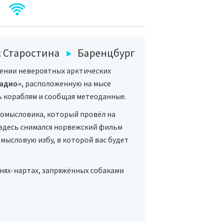
 Старостина
Баренцбург
жении невероятных арктических
радио»
, расположенную на мысе
ь кораблям и сообщая метеоданные.
ромысловика, который провёл на
 здесь снимался норвежский фильм
ысловую избу, в которой вас будет
нях-нартах, запряжённых собаками