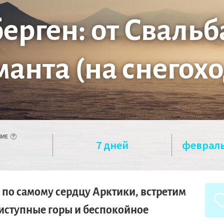
рген: от Свальб
манта (на снегохо
НИЕ
7
дней
февраль
 по самому сердцу Арктики, встретим
иступные горы и беспокойное