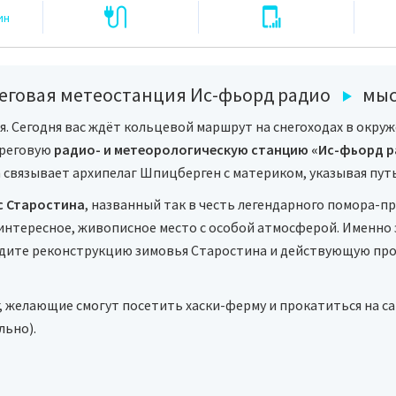
ин
еговая метеостанция Ис-фьорд радио
мыс
я. Сегодня вас ждёт кольцевой маршрут на снегоходах в окру
ереговую
радио- и метеорологическую станцию «Ис-фьорд 
а связывает архипелаг Шпицберген с материком, указывая пут
с Старостина
, названный так в честь легендарного помора-п
 интересное, живописное место с особой атмосферой. Именно
идите реконструкцию зимовья Старостина и действующую пром
 желающие смогут посетить хаски-ферму и прокатиться на са
льно).