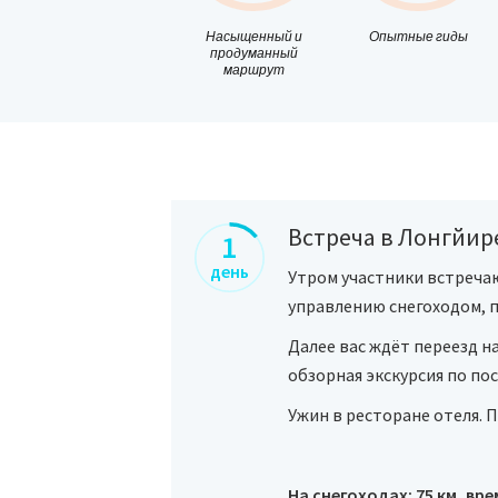
Насыщенный и
Опытные гиды
продуманный
маршрут
Встреча в Лонгйир
1
день
Утром участники встреча
управлению снегоходом, 
Далее вас ждёт переезд н
обзорная экскурсия по пос
Ужин в ресторане отеля. П
На снегоходах: 75 км, вре