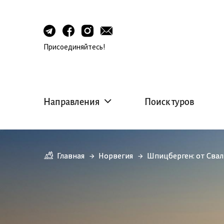
Присоединяйтесь!
Направления
Поиск туров
Главная
Главная
Норвегия
Норвегия
Шпицберген: от Свал
Шпицберген: от Свал