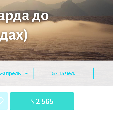
арда до
дах)
-апрель
5 - 15 чел.
$
2 565