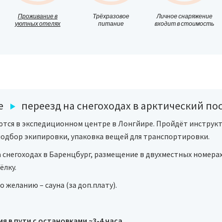
Проживание в
Трёхразовое
Личное снаряжение
уютных отелях
питание
входит в стоимость
е
переезд на снегоходах в арктический по
ются в экспедиционном центре в Лонгйире. Пройдёт инструкт
подбор экипировки, упаковка вещей для транспортировки.
а снегоходах
в Баренцбург, размещение в двухместных номерах
ёлку.
о желанию – сауна (за доп.плату).
мя в пути с остановками ~3-4 часа.