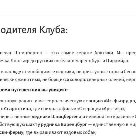
одителя Клуба:
пелаг Шпицберген — это самое сердце Арктики. Мы прео
ечка Лонгьир до русских посёлков Баренцбург и Пирамида.
ти вас ждут непобедимые ледники, неприступные горы и бесп
ических животных, не боящихся холода: северных оленей, нерп
ремя путешествия вы увидите:
реговую радио- и метеорологическую
станцию «Ис-фьорд ра
с Старостина
, где снимался фильм «Операция «Арктика»;
личественные
ледники Шпицбергена
и невероятно красивые б
йствующую
шахту рудника Баренцбург
— единственную в мир
ски-ферму
, где выращивают ездовых собак;