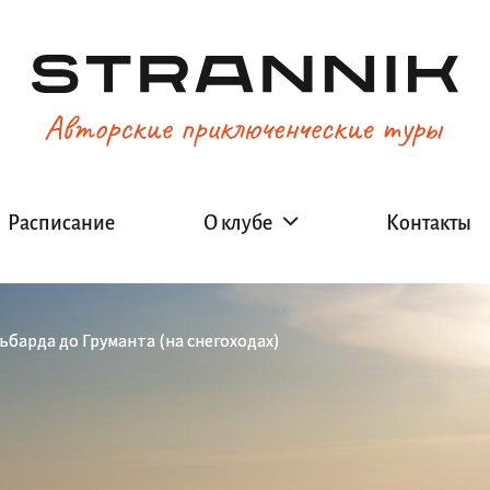
Расписание
О клубе
Контакты
ьбарда до Груманта (на снегоходах)
ьбарда до Груманта (на снегоходах)