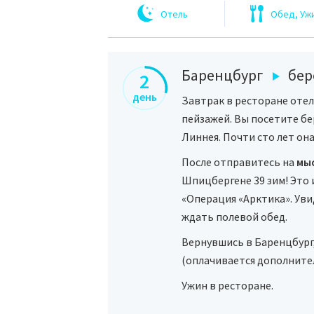
Отель
Обед, Уж
Баренцбург
бер
2
день
Завтрак в ресторане отел
пейзажей. Вы посетите б
Линнея. Почти сто лет он
После отправитесь на
мы
Шпицбергене 39 зим! Это
«Операция «Арктика». Ув
ждать полевой обед.
Вернувшись в Баренцбург,
(оплачивается дополните
Ужин в ресторане.