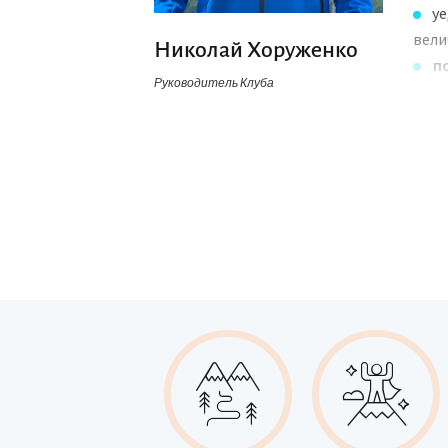
уе
вели
Николай Хоруженко
п
Руководитель Клуба
Евро
Так
Ноби
Зае
наст
Для 
Путе
прик
обяз
экип
Это 