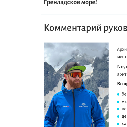
Гренладское море!
Комментарий руков
Архи
мест
В пу
аркт
Во в
бе
мы
ве
де
ха