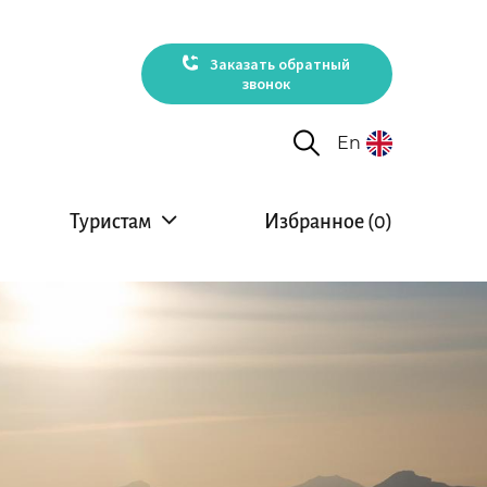
Заказать обратный
звонок
En
Туристам
Избранное (
0
)