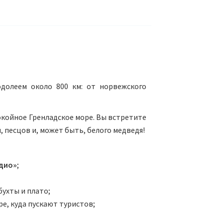
долеем около 800 км: от норвежского
окойное Гренладское море. Вы встретите
, песцов и, может быть, белого медведя!
дио»
;
ухты и плато;
е, куда пускают туристов;