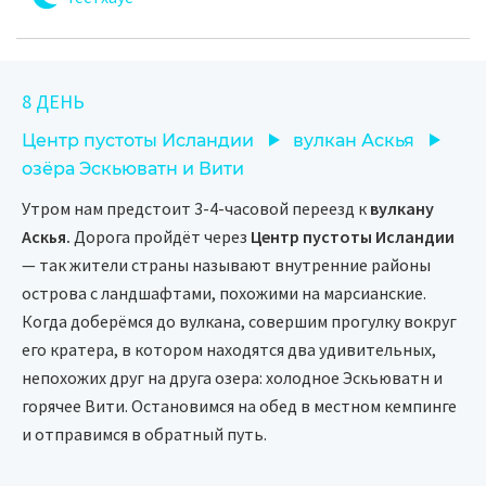
8 ДЕНЬ
Центр пустоты Исландии
вулкан Аскья
озёра Эскьюватн и Вити
Утром нам предстоит 3-4-часовой переезд к
вулкану
Аскья.
Дорога пройдёт через
Центр пустоты Исландии
— так жители страны называют внутренние районы
острова с ландшафтами, похожими на марсианские.
Когда доберёмся до вулкана, совершим прогулку вокруг
его кратера, в котором находятся два удивительных,
непохожих друг на друга озера: холодное Эскьюватн и
горячее Вити. Остановимся на обед в местном кемпинге
и отправимся в обратный путь.