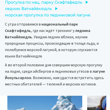
Прогулка по нац. парку Скафтафедль
ледник Ватнайёкюдль
морская прогулка по ледниковой лагуне
С утра отправимся в
национальный парк
Скафтафедль,
где нас ждёт треккинг у
ледника
Ватнайёкюдль.
Увидим ледник вблизи, изучим
природные процессы, происходящие в толще льда, и
полюбуемся морской лагуной, в которую спускаются
языки Ватнайёкюдля.
А во второй половине дня совершим морскую прогулку
на лодке, среди айсбергов и ледниковых утёсов в
лагуне
Йокульсарлон.
Возможно, нам удастся встретить здесь
местных обитателей — тюленей и морских котиков.