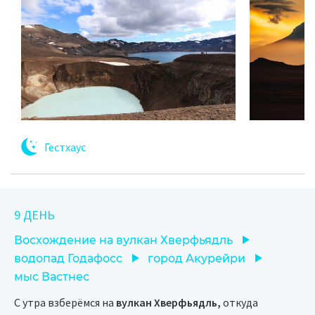
Гестхаус
9 ДЕНЬ
Восхождение на вулкан Хверфьядль
водопад Годафосс
город Акурейри
мыс Вастнес
С утра взберёмся на
вулкан Хверфьядль,
откуда