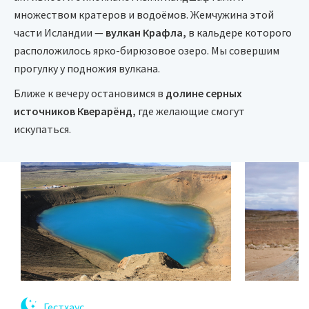
множеством кратеров и водоёмов. Жемчужина этой
части Исландии —
вулкан Крафла,
в кальдере которого
расположилось ярко-бирюзовое озеро. Мы совершим
прогулку у подножия вулкана.
Ближе к вечеру остановимся в
долине серных
источников Кверарёнд,
где желающие смогут
искупаться.
Гестхаус