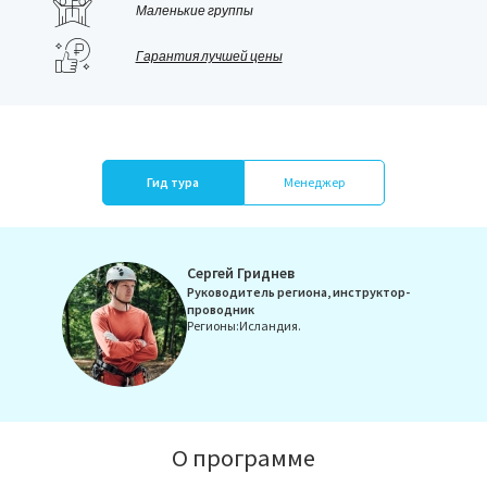
Маленькие группы
Гарантия лучшей цены
Гид тура
Менеджер
Сергей Гриднев
Telegram:
Руководитель региона, инструктор-
проводник
Регионы:
Исландия.
Связаться
Анна
О программе