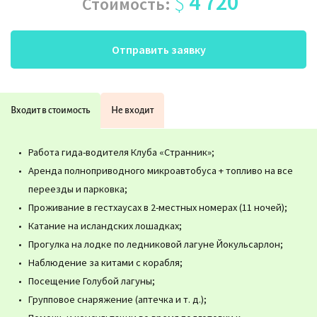
$
4 720
Стоимость:
Отправить заявку
Входит в стоимость
Не входит
Работа гида-водителя Клуба «Странник»;
Аренда полноприводного микроавтобуса + топливо на все
переезды и парковка;
Проживание в гестхаусах в 2-местных номерах (11 ночей);
Катание на исландских лошадках;
Прогулка на лодке по ледниковой лагуне Йокульсарлон;
Наблюдение за китами с корабля;
Посещение Голубой лагуны;
Групповое снаряжение (аптечка и т. д.);