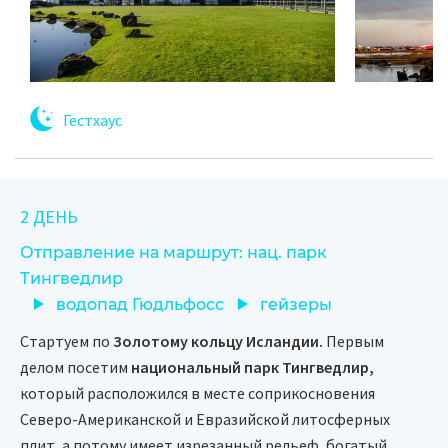
Гестхаус
2 ДЕНЬ
Отправление на маршрут: нац. парк
Тингведлир
водопад Гюдльфосс
гейзеры
Стартуем по
Золотому кольцу Исландии.
Первым
делом посетим
национальный парк Тингведлир,
который расположился в месте соприкосновения
Северо-Американской и Евразийской литосферных
плит, а потому имеет изрезанный рельеф, богатый