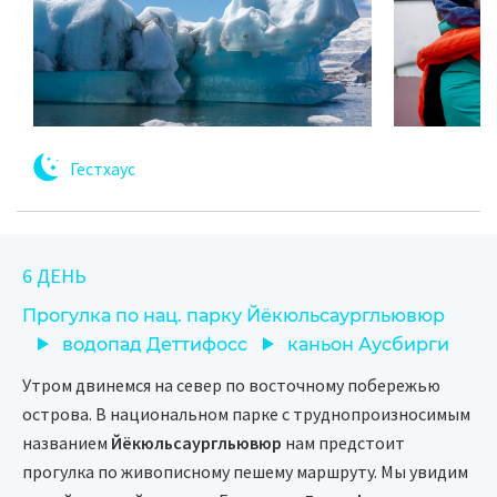
Гестхаус
6 ДЕНЬ
Прогулка по нац. парку Йёкюльсаургльювюр
водопад Деттифосс
каньон Аусбирги
Утром двинемся на север по восточному побережью
острова. В национальном парке с труднопроизносимым
названием
Йёкюльсаургльювюр
нам предстоит
прогулка по живописному пешему маршруту. Мы увидим