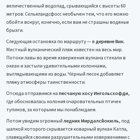
величественный водопад, срывающийся с высоты 60
метров. Сельяландсфосс необычен тем, что его можно
обойти вокруг, конечно, если вам не страшны водяные
брызги.
Следующая остановка по маршруту — в
деревне Вик.
Местный вулканический пляж известен на весь мир.
Потоки лавы во время извержения вулкана стекали в
океан и застыли удивительными колоннами,
выглядывающими из воды. Чёрный песок добавляет
пляжу атмосферы таинственности.
Отсюда отправимся на
песчаную косу Ингольсхофди,
где обосновалась колония очаровательных птичек
тупиков, за которыми мы понаблюдаем.
Потом увидим огромный
ледник Мирдалсйокюль,
под
шапкой которого скрывается коварный вулкан Катла,
славящийся своими разрушительными извержениями с