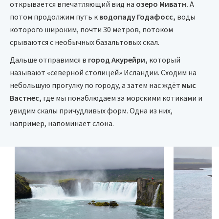
открывается впечатляющий вид на
озеро Миватн.
А
потом продолжим путь к
водопаду Годафосс,
воды
которого широким, почти 30 метров, потоком
срываются с необычных базальтовых скал.
Дальше отправимся в
город Акурейри,
который
называют «северной столицей» Исландии. Сходим на
небольшую прогулку по городу, а затем нас ждёт
мыс
Вастнес,
где мы понаблюдаем за морскими котиками и
увидим скалы причудливых форм. Одна из них,
например, напоминает слона.