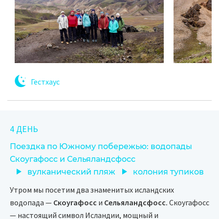
Гестхаус
4 ДЕНЬ
Поездка по Южному побережью: водопады
Скоугафосс и Сельяландсфосс
вулканический пляж
колония тупиков
Утром мы посетим два знаменитых исландских
водопада —
Скоугафосс
и
Сельяландсфосс.
Скоугафосс
— настоящий символ Исландии, мощный и