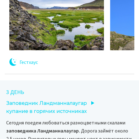
Гестхаус
3 ДЕНЬ
Заповедник Ландманналаугар
купание в горячих источниках
Сегодня поедем любоваться разноцветными скалами
заповедника Ландманналаугар.
Дорога займёт около
2,5 часов. Риолитовые горы меняют цвет в зависимости