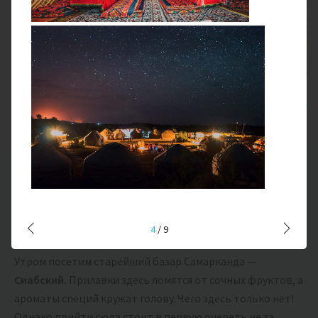
Гостиница
Завтрак
700 
4 ДЕНЬ
Прогулка по Самарканду: восточный базар
усыпальницы Шахи-Зинда
4
/
9
кулинарный мастер-класс
Утром посетим старейший базар Самарканда —
Сиабский.
Прилавки здесь ломятся от сочных фруктов, а
ароматы специй кружат голову. Чего здесь только нет!
Однако прийти сюда стоит в первую очередь не за