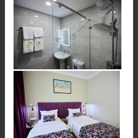
Николай Хоруженко
За 8 дней успеем изучить Узбекистан с разных сторон. Во-
первых,
насладимся неповторимой природой
—
погуляем по горным тропам, подышим чистейшим
воздухом и отдохнём на берегу озера. Во-вторых,
попутешествуем по трём самобытным и таким
непохожим друг на друга городам и
погрузимся в
историю древних цивилизаций.
Пришло время испробовать на себе знаменитое
восточное гостеприимство! Под чутким руководством
знатоков мы
приготовим настоящий узбекский плов,