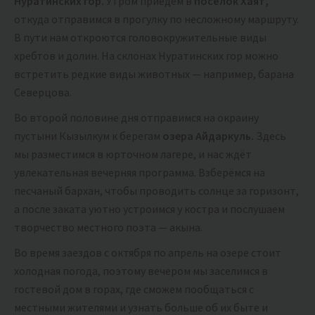
Нуратинских гор.
Утром приедем в
посёлок Хаят,
откуда отправимся в прогулку по несложному маршруту.
В пути нам откроются головокружительные виды
хребтов и долин. На склонах Нуратинских гор можно
встретить редкие виды животных — например, барана
Северцова.
Во второй половине дня отправимся на окраину
пустыни Кызылкум к берегам
озера Айдаркуль.
Здесь
мы разместимся в юрточном лагере, и нас ждёт
увлекательная вечерняя программа. Взберёмся на
песчаный бархан, чтобы проводить солнце за горизонт,
а после заката уютно устроимся у костра и послушаем
творчество местного поэта — акына.
Во время заездов с октября по апрель на озере стоит
холодная погода, поэтому вечером мы заселимся в
гостевой дом в горах, где сможем пообщаться с
местными жителями и узнать больше об их быте и