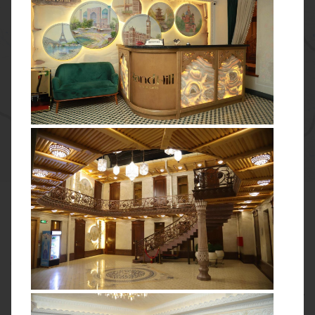
ПРОЖИВАНИЕ В ОТЕЛЯХ УРОВНЯ 3*
Для размещения мы постарались выбрать наиболее
комфортные отели уровня 3*, оформленные в
национальном стиле с восточными мотивами. А одну
ночь мы проведём в юрточном лагере или гостевом доме