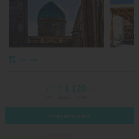
Завтрак
от
$
1 120
ⓘ
Обычная цена:
$
1 300
Отправить заявку