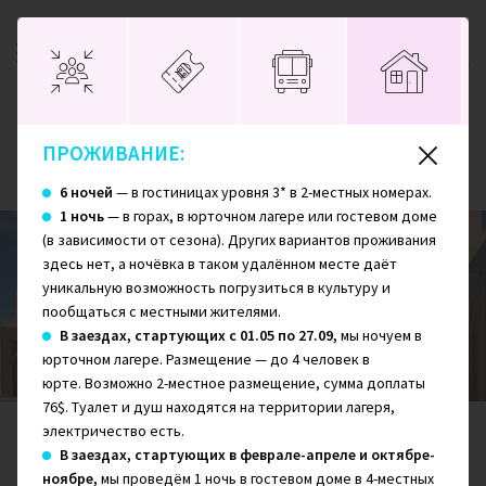
ПРОЖИВАНИЕ:
Главная
Узбекистан
Этнотур по Узбекистану: горы, люди и традиции
6 ночей
— в гостиницах уровня 3* в 2-местных номерах.
1 ночь
— в горах, в юрточном лагере или гостевом доме
(в зависимости от сезона). Других вариантов проживания
здесь нет, а ночёвка в таком удалённом месте даёт
уникальную возможность погрузиться в культуру и
Этнотур по Узбекистану: горы, люди и
пообщаться с местными жителями.
традиции
В заездах, стартующих с 01.05 по 27.09,
мы ночуем в
юрточном лагере. Размещение — до 4 человек в
юрте. Возможно 2-местное размещение, сумма доплаты
76$. Туалет и душ находятся на территории лагеря,
электричество есть.
СЛОЖНОСТЬ
ПРОЖИВАНИЕ
ДНЕЙ
В заездах, стартующих в феврале-апреле и октябре-
2/10
8
ноябре,
мы проведём 1 ночь в гостевом доме в 4-местных