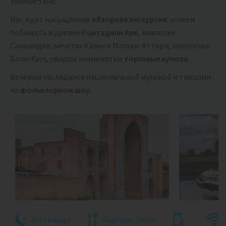
Узбекистане.
Нас ждёт насыщенная
обзорная экскурсия:
успеем
побывать в древней
цитадели Арк,
мавзолее
Саманидов, мечетях Калян и Магоки-Аттари, комплексе
Боло-Хауз, увидим знаменитые
торговые купола.
Вечером насладимся национальной музыкой и танцами
на
фольклорном шоу.
Гостиница
Завтрак, Ужин