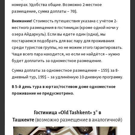
номерах. Удобства общие. Возможно 2-местное
размещение, сумма доплаты
– 76$
.
Многогранный Узбекистан: история, уходящая корнями в
Внимание!
Стоимость путешествия указана с учётом 2-
глубокую древность, безмятежность горных пейзажей, яркие
местного размещения в гостиницах (кроме одной ночи у
краски мозаики и восточных базаров.
озера Айдаркуль). Если вы едете один (одна), мы
постараемся подобрать для вас пару для проживания
Март - Ноябрь
среди туристов группы, но не можем этого гарантировать.
Чаще всего пара находится, но если не найдётся – нужно
будет доплатить за одноместное размещение.
$
1 120
от
Сумма доплаты за одноместное размещение – 155$ за 8-
дневный тур, 195$ – за удлинённую 10-дневную программу.
Обычная цена:
$ 1 300
В 5-й день тура в юртах/гостевом доме одноместное
проживание не предусмотрено.
Отправить заявку
Гостиница «Old Tashkent» 3* в
Добавить в Избранное
Ташкенте
(возможно размещение в аналогичной)