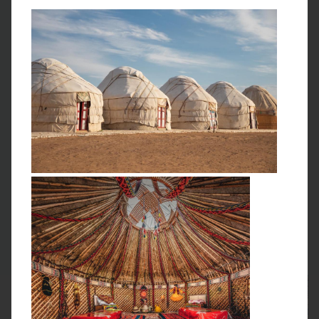
Сегодня мы попадём в настоящую восточную сказку с
красочными мечетями, роскошными базарами и богатой
историей.
Самарканд
— один из древнейших городов
мира, он был основан в VIII веке до н. э. и стал ключевым
пунктом Великого Шёлкового пути. Чтобы добраться до
Самарканда, воспользуемся поездом. Всего два часа — и
мы на месте!
На обзорной экскурсии мы побываем на знаменитой
площади Регистан,
увидим
обсерваторию Улугбека,
мавзолей Тамерлана и другие знаковые
достопримечательности. Вечером у вас будет
свободное время, чтобы прогуляться самостоятельно и
поужинать в одном из ресторанов города.