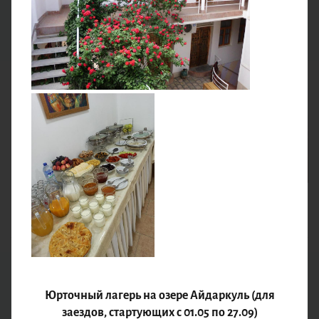
живописные водопады и пообедаем на свежем воздухе.
Вечером вернёмся в гостиницу.
Гостиница
Завтрак, Обед-перекус, Ужин
3 ДЕНЬ
Юрточный лагерь на озере Айдаркуль (для
Знакомство с Самаркандом
заездов, стартующих с 01.05 по 27.09)