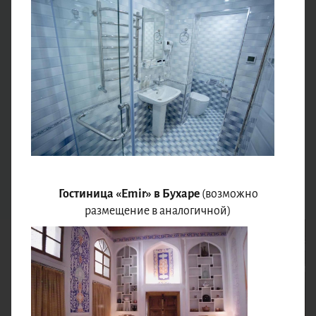
Мы встретимся в
Ташкенте
(подробнее в разделе
«
Место и время встречи
») и отправимся знакомиться с
яркой и шумной столицей Узбекистана. В 1966 году в
городе произошло серьёзное землетрясение,
разрушившее большинство старых зданий, но
колоритная восточная атмосфера, зелёные улочки и
современная архитектура делают Ташкент невероятно
приятным для прогулок. Пройдём по
аллее «Бродвей»,
где собирается творческая молодёжь, увидим
Большой
театр,
названный именем поэта Алишера Навои, и
множество других интересных мест.
Гостиница «Emir» в Бухаре
(возможно
размещение в аналогичной)