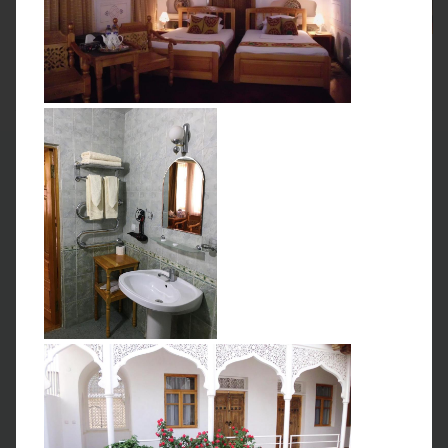
Гостиница
Ужин
400 м
2 ДЕНЬ
Прогулка по Чимгану
Чарвакское водохранилище
Утром после завтрака отправимся в горы, к берегам
Чарвакского водохранилища.
Отсюда открывается
великолепный вид на вершины Большого и Малого
Чимгана, снежные шапки на которых сохраняются до
самой середины лета. Горной тропой пройдём по
окрестностям Чарвака и с высоты птичьего полёта
полюбуемся пронзительной голубизной воды. Посетим