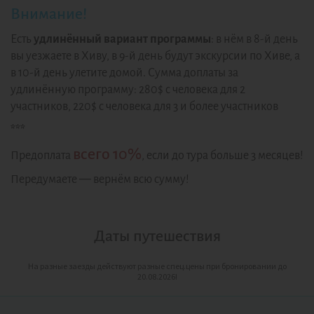
Внимание!
Есть
удлинённый вариант программы
: в нём в 8-й день
вы уезжаете в Хиву, в 9-й день будут экскурсии по Хиве, а
в 10-й день улетите домой. Сумма доплаты за
удлинённую программу: 280$ с человека для 2
участников, 220$ с человека для 3 и более участников
***
всего 10%
Предоплата
, если до тура больше 3 месяцев!
Передумаете — вернём всю сумму!
Даты путешествия
На разные заезды действуют разные спец.цены при бронировании до
20.08.2026!