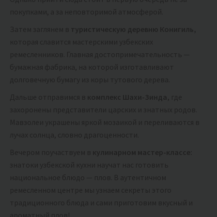
покупками, а за неповторимой атмосферой.
Затем заглянем в
туристическую деревню Конигиль,
которая славится мастерскими узбекских
ремесленников. Главная достопримечательность —
бумажная фабрика, на которой изготавливают
долговечную бумагу из коры тутового дерева.
Дальше отправимся в
комплекс Шахи-Зинда,
где
захоронены представители царских и знатных родов.
Мавзолеи украшены яркой мозаикой и переливаются в
лучах солнца, словно драгоценности.
Вечером поучаствуем в
кулинарном мастер-классе:
знатоки узбекской кухни научат нас готовить
национальное блюдо — плов. В аутентичном
ремесленном центре мы узнаем секреты этого
традиционного блюда и сами приготовим вкусный и
ароматный плов!