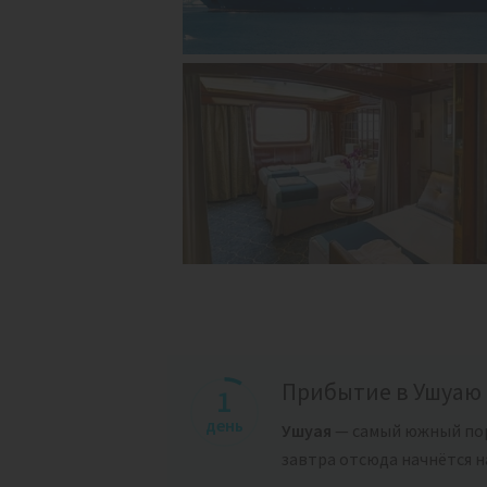
Прибытие в Ушуаю 
1
день
Ушуая
— самый южный пор
завтра отсюда начнётся на