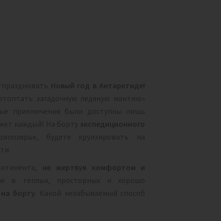
отпраздновать
Новый год в Антарктиде!
отоптать загадочную ледяную мантию»
ные приключения были доступны лишь
ожет каждый! На борту
экспедиционного
полярье, будете круизировать на
сти.
онтинента,
не жертвуя комфортом и
е в тёплых, просторных и хорошо
 на борту.
Какой незабываемый способ