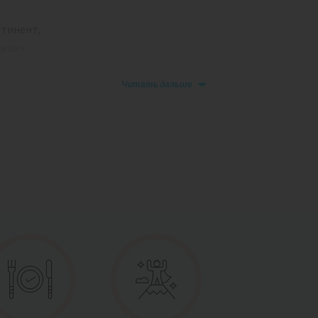
нтинент,
ках»,
 Антарктиды:
любопытных пингвинов,
Читать дальше
ычной или англоязычной группе! Будьте
 которых судно заходит дальше на юг и