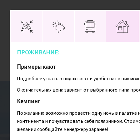
Присоединяйтесь!
ПРОЖИВАНИЕ:
Направления
Поиск туров
Примеры кают
Подробнее узнать о видах кают и удобствах в них мо
Окончательная цена зависит от выбранного типа прож
Главная
Главная
Антарктида
Антарктида
Круиз в Антарктид
Круиз в Антарктид
Кемпинг
По желанию возможно провести одну ночь в палатке и
континента и почувствовать себя полярником. Стоимос
желании сообщайте менеджеру заранее!