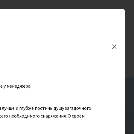
Заказать обратный
звонок
En
Туристам
Избранное (
0
)
е у менеджера.
 лучше и глубже постичь душу загадочного
сего необходимого снаряжения. О своём