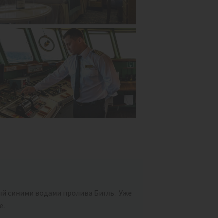
й синими водами пролива Бигль. Уже
е.