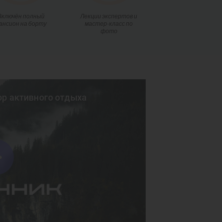
Включён полный
Лекции экспертов и
ансион на борту
мастер-класс по
фото