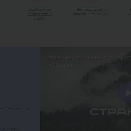
я
Комфортное
Ночь в палатке на
размещение на
берегу Антарктиды
п
борту