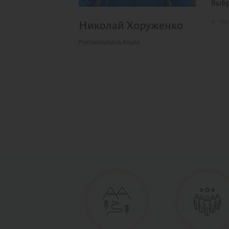
Выбр
пе
Николай Хоруженко
от
Руководитель Клуба
по
морс
см
пр
ул
по
Важ
вним
Такж
боль