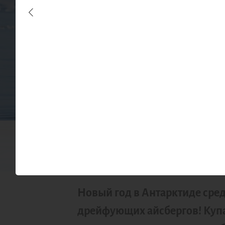
Кр
экс
СЛОЖНОСТЬ
ПРОЖИВА
2/10
Новый год в Антарктиде сред
дрейфующих айсбергов! Купа