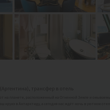
(Аргентина), трансфер в отель
т на планете, расположенный на Огненной Земле и омываемы
ш круиз в Антарктиду, а сегодня нас ждёт ночь в уютном отел