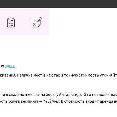
Расписание
О клубе
Контакты
жно
здесь
.
ивания. Наличие мест в каютах и точную стоимость уточняйт
у на экспедиционном корабле
у на экспедиционном корабле
ли в спальном мешке на берегу Антарктиды. Это позволит вам
ть услуги кемпинга — 495$/чел. В стоимость входит аренда в