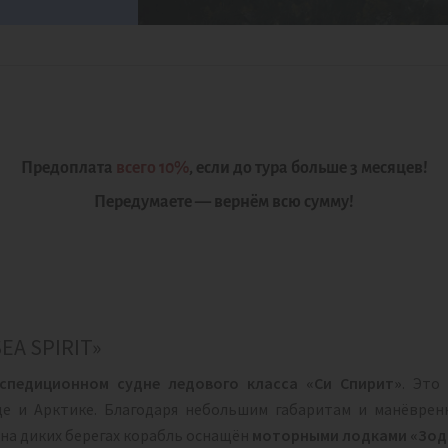
Предоплата
всего 10%
, если до тура больше 3 месяцев!
Передумаете — вернём всю сумму!
A SPIRIT»
кспедиционном судне ледового класса «Си Спирит»
. Это
де и Арктике. Благодаря небольшим габаритам и манёврен
 на диких берегах корабль оснащён
моторными лодками «Зод