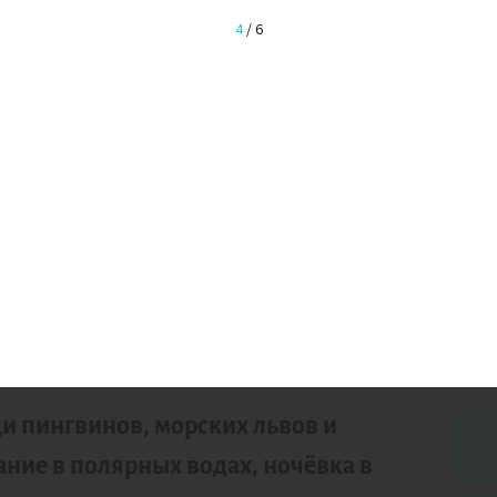
4
/
6
уиз в Антарктиду
педиционном кор
НИЕ
12
дней
декабрь 
и пингвинов, морских львов и
ние в полярных водах, ночёвка в