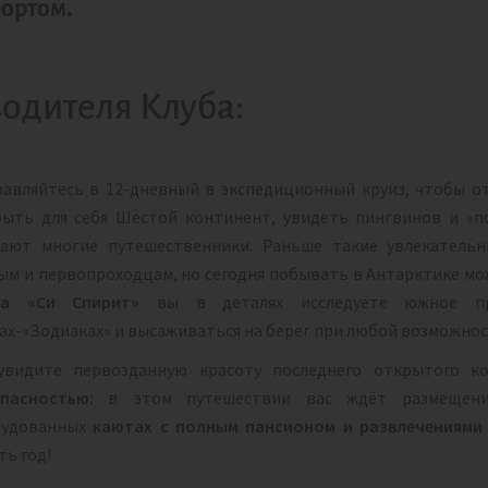
бортом.
одителя Клуба:
авляйтесь в 12-дневный в экспедиционный круиз, чтобы 
ыть для себя Шестой континент, увидеть пингвинов и «п
ают многие путешественники. Раньше такие увлекатель
ым и первопроходцам, но сегодня побывать в Антарктике м
на «Си Спирит»
вы в деталях исследуете южное при
ах-«Зодиаках» и высаживаться на берег при любой возможно
увидите первозданную красоту последнего открытого к
пасностью:
в этом путешествии вас ждёт размещени
рудованных
каютах с полным пансионом и развлечениями
ть год!