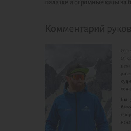
палатке и огромные киты за 
Комментарий руков
Отпр
Откр
мечт
учён
суд
лодк
Вы 
безо
обо
нача