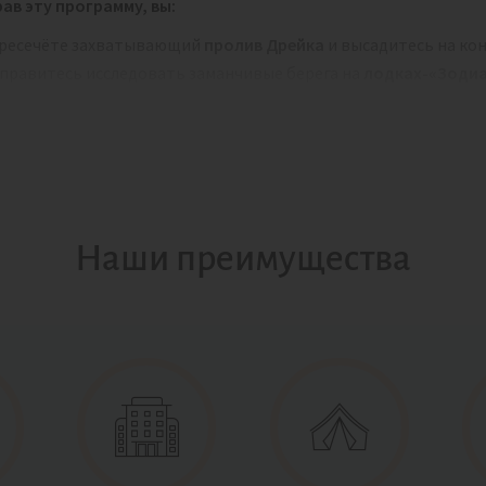
ав эту программу, вы:
ресечёте захватывающий
пролив Дрейка
и высадитесь на ко
правитесь исследовать заманчивые берега на
лодках-«Зодиа
лучите возможность своими глазами увидеть
обитателей
ких леопардов и китов,
ожете переночевать
в палатке на берегу Антарктиды!
окатитесь на байдарке
вокруг дрейфующих льдин,
учшите свой навык фотографии на
мастер-классах,
пробуете другие увлекательные активности!
Наши преимущества
но!
В зависимости от даты путешествие проходит в русскояз
ательны при подаче заявки.
е в некоторые даты запланированы 15-дневные программы, в
ше времени на осмотр окрестностней.