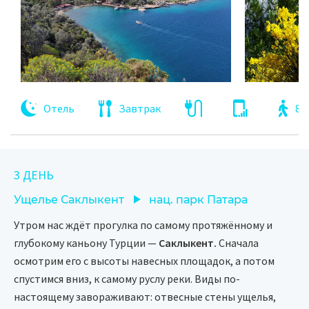
Отель
Завтрак
8 
3 ДЕНЬ
Ущелье Саклыкент
нац. парк Патара
Утром нас ждёт прогулка по самому протяжённому и
глубокому каньону Турции —
Саклыкент.
Сначала
осмотрим его с высоты навесных площадок, а потом
спустимся вниз, к самому руслу реки. Виды по-
настоящему завораживают: отвесные стены ущелья,