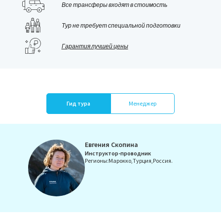
Обратите внимание и на другие наши программы в
Все трансферы входят в стоимость
Турции. Например, треккинги
Тур не требует специальной подготовки
по
Западной
и
Восточной
части Ликийской тропы.
Кстати, по этим маршрутам даты заездов стыкуются, что
Гарантия лучшей цены
позволяет изучить всю тропу сразу ;)
Гид тура
Менеджер
Евгения Скопина
Telegram:
Инструктор-проводник
Регионы:
Марокко,
Турция,
Россия.
Связаться
Наталья