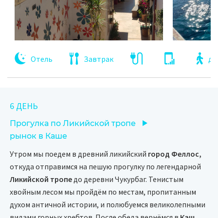
Отель
Завтрак
до
6 ДЕНЬ
Прогулка по Ликийской тропе
рынок в Каше
Утром мы поедем в древний ликийский
город Феллос,
откуда отправимся на пешую прогулку по легендарной
Ликийской тропе
до деревни Чукурбаг. Тенистым
хвойным лесом мы пройдём по местам, пропитанным
духом античной истории, и полюбуемся великолепными
видами горных хребтов. После обеда вернёмся в
Каш,