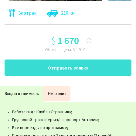
Завтрак
210 км
$
1 670
ⓘ
Обычная цена:
$
1 910
Отправить заявку
Входит в стоимость
Не входит
Работа гида Клуба «Странник»;
Групповой трансфер из/в аэропорт Анталии;
Все переезды по программе;
Проживание в отеле в 2-местных номерах (7 ночей);