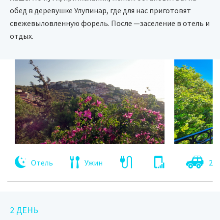
обед в деревушке Улупинар, где для нас приготовят
свежевыловленную форель. После —заселение в отель и
отдых.
Отель
Ужин
210
2 ДЕНЬ