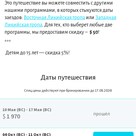
Это путешествие вы можете совместить с другими
нашими программами, в которых стыкуются даты
заездов:
Восточная Ликийская тропа
или
Западная
Ликийская тропа
. Для тех, кто выберет любые две
программы, мы предоставим скидку ‒
$ 50
!
***
Детям до 15 лет — скидка 5%!
Даты путешествия
Спец.цены действуют при бронировании до 17.08.2026!
10
Мая
(ВС)
-
17
Мая
(ВС)
прошёл
$
1 970
04
Окт
(ВС)
-
11
Окт
(ВС)