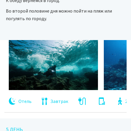
К обеду вернёмся в город.
Во второй половине дня можно пойти на пляж или
погулять по городу.
Отель
Завтрак
2 
5 ДЕНЬ