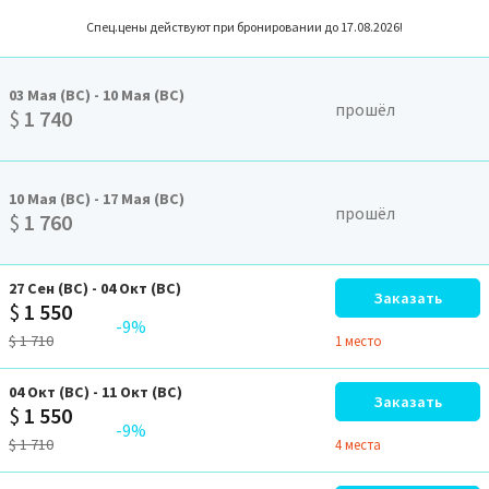
Спец.цены действуют при бронировании до 17.08.2026!
03
Мая
(ВС)
-
10
Мая
(ВС)
прошёл
$
1 740
10
Мая
(ВС)
-
17
Мая
(ВС)
прошёл
$
1 760
27
Сен
(ВС)
-
04
Окт
(ВС)
Заказать
$
1 550
-9%
$
1 710
1 место
04
Окт
(ВС)
-
11
Окт
(ВС)
Заказать
$
1 550
-9%
$
1 710
4 местa