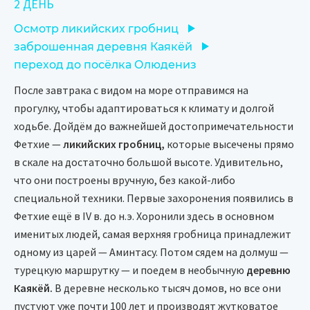
2 ДЕНЬ
Осмотр ликийских гробниц
заброшенная деревня Каякёй
переход до посёлка Олюдениз
После завтрака с видом на море отправимся на
прогулку, чтобы адаптироваться к климату и долгой
ходьбе. Дойдём до важнейшей достопримечательности
Фетхие —
ликийских гробниц,
которые высечены прямо
в скале на достаточно большой высоте. Удивительно,
что они построены вручную, без какой-либо
специальной техники. Первые захоронения появились в
Фетхие ещё в IV в. до н.э. Хоронили здесь в основном
именитых людей, самая верхняя гробница принадлежит
одному из царей — Аминтасу. Потом сядем на долмуш —
турецкую маршрутку — и поедем в необычную
деревню
Каякёй.
В деревне несколько тысяч домов, но все они
пустуют уже почти 100 лет и производят жутковатое