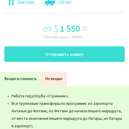
Завтрак
230 км
от
$
1 550
ⓘ
Обычная цена:
$
1 710
Отправить заявку
Входит в стоимость
Не входит
Работа гида Клуба «Странник»;
Все групповые трансферы по программе: из аэропорта
Антальи до Фетхие, из Фетхие до начала пешего маршрута,
от места окончания пешего маршрута до Патары, из Патары
в аэропорт;