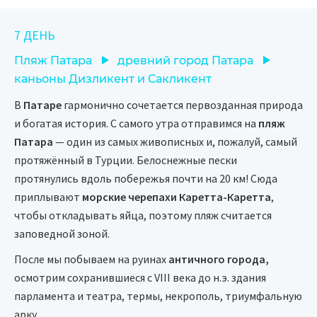
7 ДЕНЬ
Пляж Патара
древний город Патара
каньоны Дизликент и Сакликент
В
Патаре
гармонично сочетается первозданная природа
и богатая история. С самого утра отправимся на
пляж
Патара
— один из самых живописных и, пожалуй, самый
протяжённый в Турции. Белоснежные пески
протянулись вдоль побережья почти на 20 км! Сюда
приплывают
морские черепахи Каретта-Каретта
,
чтобы откладывать яйца, поэтому пляж считается
заповедной зоной.
После мы побываем на руинах
античного города,
осмотрим сохранившиеся с VIII века до н.э. здания
парламента и театра, термы, некрополь, триумфальную
арку.