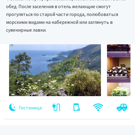
обед. После заселения в отель желающие смогут
прогуляться по старой части города, полюбоваться
морскими видами на набережной или заглянуть в
сувенирные лавки.
Гостиница
20