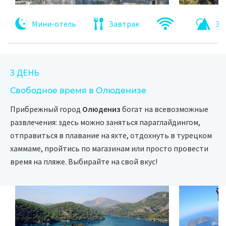
Мини-отель
Завтрак
35
3 ДЕНЬ
Свободное время в Олюденизе
Прибрежный город
Олюдениз
богат на всевозможные
развлечения: здесь можно заняться параглайдингом,
отправиться в плавание на яхте, отдохнуть в турецком
хаммаме, пройтись по магазинам или просто провести
время на пляже. Выбирайте на свой вкус!