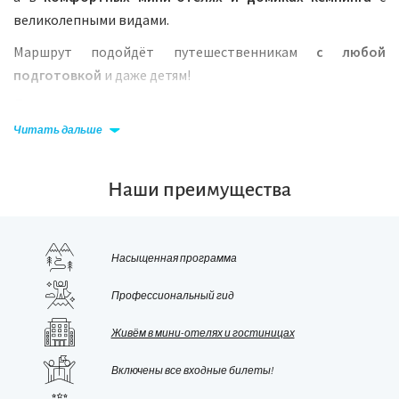
великолепными видами.
Маршрут подойдёт путешественникам
с любой
подготовкой
и даже детям!
Лучшие моменты тура:
Читать дальше
Древние
ликийские гробницы,
вручную вырезанные в
скале.
Деревня Каякёй,
покинутая людьми почти 100 лет
Наши преимущества
назад.
Долина бабочек
— живописный каньон, выходящий к
морю.
Насыщенная программа
Уединённый белоснежный пляж Кабак с прозрачной
Профессиональный гид
водой.
Горный видовой треккинг.
Живём в мини-отелях и гостиницах
Античный
город Патара
и одноимённый пляж с
дюнами.
Включены все входные билеты!
Свежие фрукты, турецкие сладости и общение с