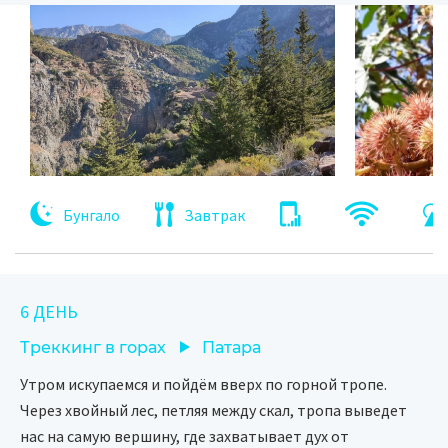
Бунгало
Завтрак
6 ДЕНЬ
Треккинг в горах
Патара
Утром искупаемся и пойдём вверх по горной тропе.
Через хвойный лес, петляя между скал, тропа выведет
нас на самую вершину, где захватывает дух от