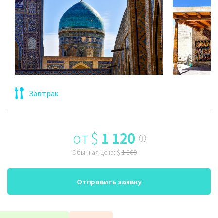
Завтрак
от
$
1 120
ⓘ
Обычная цена:
$
1 300
Отправить заявку