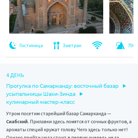
Гостиница
Завтрак
700 
4 ДЕНЬ
Прогулка по Самарканду: восточный базар
усыпальницы Шахи-Зинда
кулинарный мастер-класс
Утром посетим старейший базар Самарканда —
Сиабский.
Прилавки здесь ломятся от сочных фруктов, а
ароматы специй кружат голову. Чего здесь только нет!
Однако прийти сюда стоит в первую очередь не за