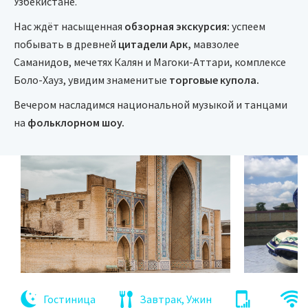
Узбекистане.
Нас ждёт насыщенная
обзорная экскурсия:
успеем
побывать в древней
цитадели Арк,
мавзолее
Саманидов, мечетях Калян и Магоки-Аттари, комплексе
Боло-Хауз, увидим знаменитые
торговые купола.
Вечером насладимся национальной музыкой и танцами
на
фольклорном шоу.
Гостиница
Завтрак, Ужин