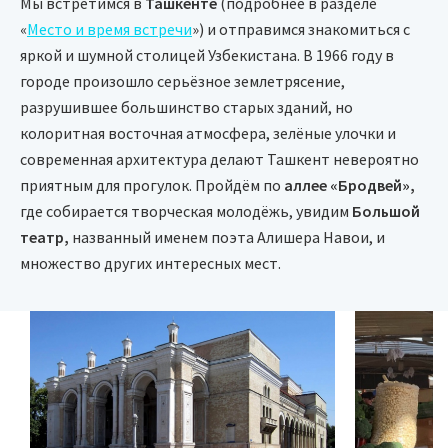
Мы встретимся в
Ташкенте
(подробнее в разделе
«
Место и время встречи
») и отправимся знакомиться с
яркой и шумной столицей Узбекистана. В 1966 году в
городе произошло серьёзное землетрясение,
разрушившее большинство старых зданий, но
колоритная восточная атмосфера, зелёные улочки и
современная архитектура делают Ташкент невероятно
приятным для прогулок. Пройдём по
аллее «Бродвей»,
где собирается творческая молодёжь, увидим
Большой
театр,
названный именем поэта Алишера Навои, и
множество других интересных мест.