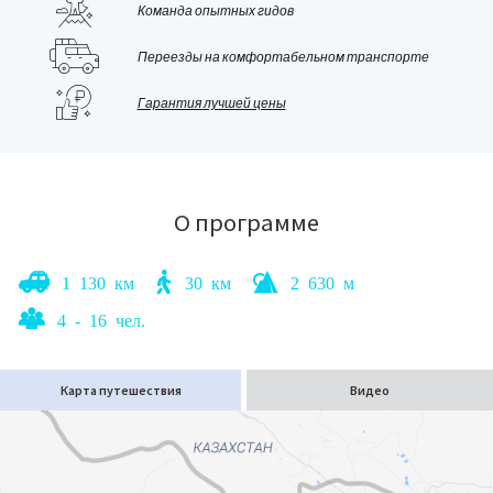
Команда опытных гидов
древности
Бухары,
шумный восточный базар,
Переезды на комфортабельном транспорте
красочное танцевальное шоу,
Гарантия лучшей цены
мастер-класс по приготовлению плова,
и множество других впечатлений!
О программе
1 130 км
30 км
2 630 м
4 - 16 чел.
Карта путешествия
Видео