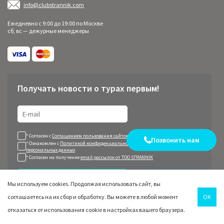
info@clubstrannik.com
Ежедневно с 9:00 до 19:00 по Москве
сб, вс — дежурные менеджеры
Получать новости о турах первым!
* Согласен с
Соглашением пользования сайтом
Позвонить нам
* Ознакомлен с
Политикой конфиденциальности
и согласен на
обработку
персональных данных
* Согласен на получение
email-рассылок от ТОО STRANNIK
Подписаться
Мы используем cookies. Продолжая использовать сайт, вы
соглашаетесь на их сбор и обработку. Вы можете в любой момент
ОК
отказаться от использования cookie в настройках вашего браузера.
Наши соцсети: