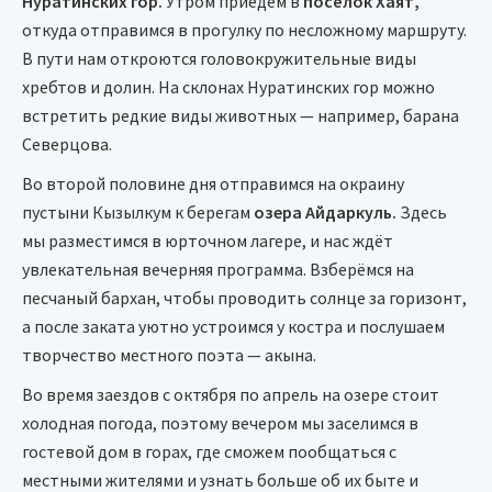
Нуратинских гор.
Утром приедем в
посёлок Хаят,
откуда отправимся в прогулку по несложному маршруту.
В пути нам откроются головокружительные виды
хребтов и долин. На склонах Нуратинских гор можно
встретить редкие виды животных — например, барана
Северцова.
Во второй половине дня отправимся на окраину
пустыни Кызылкум к берегам
озера Айдаркуль.
Здесь
мы разместимся в юрточном лагере, и нас ждёт
увлекательная вечерняя программа. Взберёмся на
песчаный бархан, чтобы проводить солнце за горизонт,
а после заката уютно устроимся у костра и послушаем
творчество местного поэта — акына.
Во время заездов с октября по апрель на озере стоит
холодная погода, поэтому вечером мы заселимся в
гостевой дом в горах, где сможем пообщаться с
местными жителями и узнать больше об их быте и