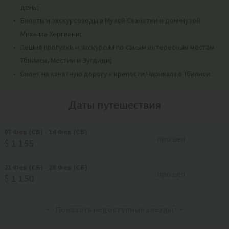
день;
Билеты и экскурсоводы в Музей Сванетии и дом-музей
Михаила Хергиани;
Пешие прогулки и экскурсии по самым интересным местам
Тбилиси, Местии и Зугдиди;
Билет на канатную дорогу к крепости Нарикала в Тбилиси.
Даты путешествия
07
Фев
(СБ)
-
14
Фев
(СБ)
прошёл
$
1 155
21
Фев
(СБ)
-
28
Фев
(СБ)
прошёл
$
1 150
Показать недоступные заезды