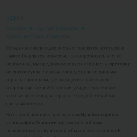
5 ДЕНЬ
Местия
курорт Хацвали
Музей истории Сванетии
Сегодня все желающие вновь отправятся кататься на
лыжах. Но для тех, кому хочется попробовать что-то
необычное, мы предложим новую активность:
прогулку
на снегоступах
. Наш гид проведёт вас по дивным
горным тропинкам, где вы ощутите настоящее
очарование зимней Сванетии: увидите маленькие
уютные поселения, затерянные среди бескрайних
снежных холмов.
Во второй половине дня посетим
Музей истории и
этнографии Сванетии
, где сможем поближе
познакомиться с культурой и бытом этого народа. В