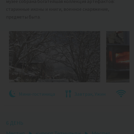
музее собрана богатейшая коллекция артефактов:
старинные иконы и книги, военное снаряжение,
предметы быта.
Мини-гостиница
Завтрак, Ужин
6 ДЕНЬ
Местия
курорт Тетнульди
Местия