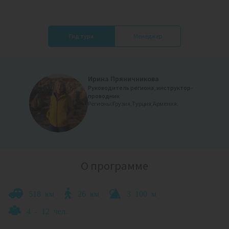
Гид тура
Менеджер
Ирина Пряничникова
Telegram:
Руководитель региона, инструктор-
проводник
Регионы:
Грузия,
Турция,
Армения.
Связаться
Ольга
О программе
518 км
26 км
3 100 м
4 - 12 чел.