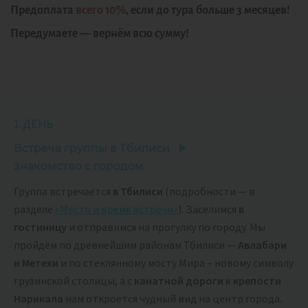
Предоплата
всего 10%
, если до тура больше 3 месяцев!
Передумаете — вернём всю сумму!
1 ДЕНЬ
Встреча группы в Тбилиси
знакомство с городом
Группа встречается
в Тбилиси
(подробности — в
разделе
«Место и время встречи»
). Заселимся
в
гостиницу
и отправимся на прогулку по городу. Мы
пройдём по древнейшим районам Тбилиси —
Авлабари
и Метехи
и по стеклянному мосту Мира – новому символу
грузинской столицы, а с
канатной дороги к крепости
Нарикала
нам откроется чудный вид на центр города.