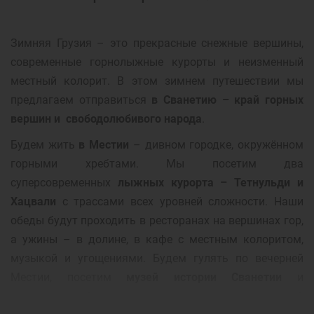
Зимняя Грузия – это прекрасные снежные вершины,
современные горнолыжные курорты и неизменный
местный колорит. В этом зимнем путешествии мы
предлагаем отправиться
в Сванетию – край горных
вершин и свободолюбивого народа
.
Будем жить
в Местии
– дивном городке, окружённом
горными хребтами. Мы посетим два
суперсовременных
лыжных курорта – Тетнульди и
Хацвали
с трассами всех уровней сложности. Наши
обеды будут проходить в ресторанах на вершинах гор,
а ужины – в долине, в кафе с местным колоритом,
музыкой и угощениями. Будем гулять по вечерней
Местии, посетим
музей истории Сванетии
и
средневековый дом, в котором родился
знаменитый