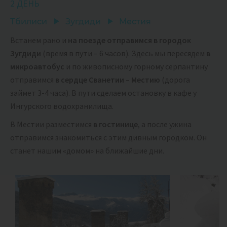
2 ДЕНЬ
Тбилиси
Зугдиди
Местия
Встанем рано и
на поезде отправимся в городок
Зугдиди
(время в пути – 6 часов). Здесь мы пересядем
в
микроавтобус
и по живописному горному серпантину
отправимся
в сердце Сванетии – Местию
(дорога
займет 3-4 часа). В пути сделаем остановку в кафе у
Ингурского водохранилища.
В Местии разместимся
в гостинице
, а после ужина
отправимся знакомиться с этим дивным городком. Он
станет нашим «домом» на ближайшие дни.