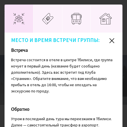
МЕСТО И ВРЕМЯ ВСТРЕЧИ ГРУППЫ:
Главная
Грузия
Снежная Грузия: горные лыжи и экскурсии
Встреча
Встреча состоится в отеле в центре Тбилиси, где группа
ночует в первый день (название будет сообщено
дополнительно). Здесь вас встретит гид Клуба
Снежная Грузия: горные лыжи и
«Странник». Обратите внимание, что вам необходимо
экскурсии
прибыть в отель до 16:00, чтобы не опоздать на
экскурсию по городу.
Обратно
СЛОЖНОСТЬ
ПРОЖИВАНИЕ
ДНЕЙ
Утром в последний день тура мы переезжаем в Тбилиси.
4/10
8
Далее — самостоятельный трансфер в аэропорт.