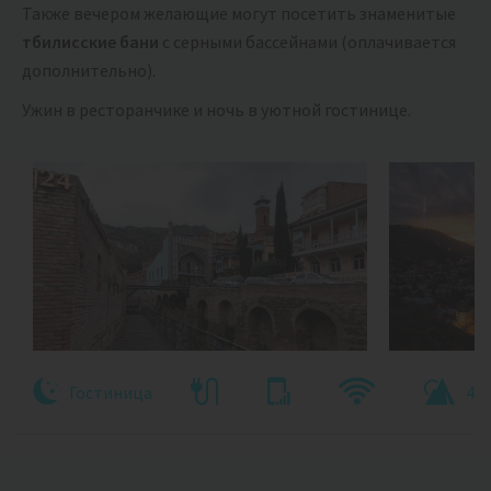
Также вечером желающие могут посетить знаменитые
тбилисские бани
с серными бассейнами (оплачивается
дополнительно).
Ужин в ресторанчике и ночь в уютной гостинице.
Гостиница
400