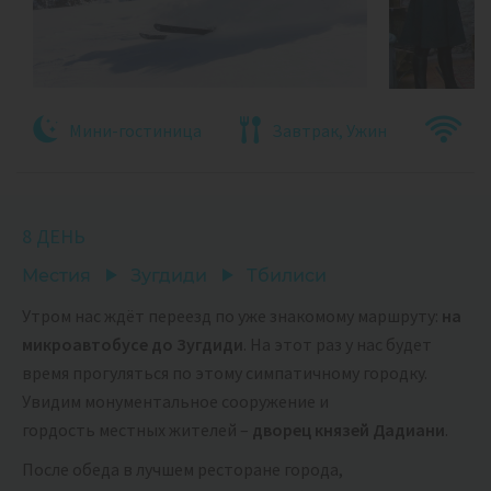
Мини-гостиница
Завтрак, Ужин
8 ДЕНЬ
Местия
Зугдиди
Тбилиси
Утром нас ждёт переезд по уже знакомому маршруту:
на
микроавтобусе до Зугдиди
. На этот раз у нас будет
время прогуляться по этому симпатичному городку.
Увидим монументальное сооружение и
гордость местных жителей –
дворец князей Дадиани
.
После обеда в лучшем ресторане города,