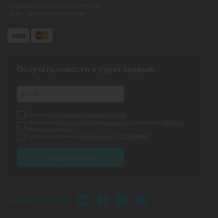
Ежедневно с 9:00 до 19:00 по Москве
сб, вс — дежурные менеджеры
Получать новости о турах первым!
* Согласен с
Соглашением пользования сайтом
* Ознакомлен с
Политикой конфиденциальности
и согласен на
обработку
персональных данных
* Согласен на получение
email-рассылок от ТОО STRANNIK
Подписаться
Наши соцсети: