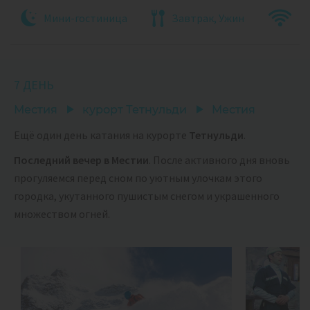
Мини-гостиница
Завтрак, Ужин
7 ДЕНЬ
Местия
курорт Тетнульди
Местия
Ещё один день катания на курорте
Тетнульди
.
Последний вечер в Местии
. После активного дня вновь
прогуляемся перед сном по уютным улочкам этого
городка, укутанного пушистым снегом и украшенного
множеством огней.