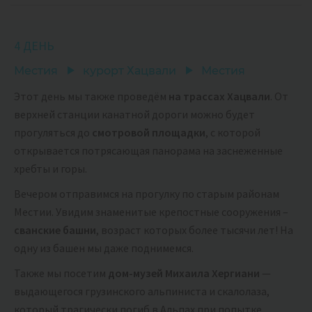
4 ДЕНЬ
Местия
курорт Хацвали
Местия
Этот день мы также проведём
на трассах Хацвали
. От
верхней станции канатной дороги можно будет
прогуляться до
смотровой площадки
, с которой
открывается потрясающая панорама на заснеженные
хребты и горы.
Вечером отправимся на прогулку по старым районам
Местии. Увидим знаменитые крепостные сооружения –
сванские башни
, возраст которых более тысячи лет! На
одну из башен мы даже поднимемся.
Также мы посетим
дом-музей Михаила Хергиани
—
выдающегося грузинского альпиниста и скалолаза,
который трагически погиб в Альпах при попытке