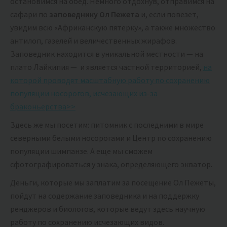
остановимся на обед. Немного отдохнув, отправимся на
сафари по
заповеднику Ол Пежета
и, если повезет,
увидим всю «Африканскую пятерку», а также множество
антилоп, газелей и величественных жирафов.
Заповедник находится в уникальной местности — на
плато Лайкипия — и является частной территорией,
на
которой проводят масштабную работу по сохранению
популяции носорогов, исчезающих из-за
браконьерства>>
Здесь же мы посетим: питомник с последними в мире
северными белыми носорогами и Центр по сохранению
популяции шимпанзе. А еще мы сможем
сфотографироваться у знака, определяющего экватор.
Деньги, которые мы заплатим за посещение Ол Пежеты,
пойдут на содержание заповедника и на поддержку
ренджеров и биологов, которые ведут здесь научную
работу по сохранению исчезающих видов.