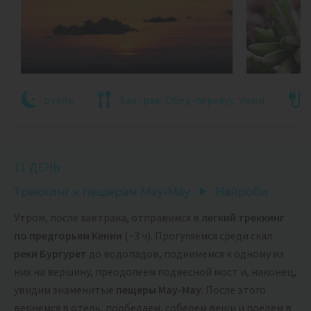
отель
Завтрак, Обед-перекус, Ужин
11 ДЕНЬ
Треккинг к пещерам Мау-Мау
Найроби
Утром, после завтрака, отправимся в
легкий треккинг
по предгорьям Кении
(~3 ч). Прогуляемся среди скал
реки Бургурет
до водопадов, поднимемся к одному из
них на вершину, преодолеем подвесной мост и, наконец,
увидим знаменитые
пещеры Мау-Мау
. После этого
вернемся в отель, пообедаем, соберем вещи и поедем в