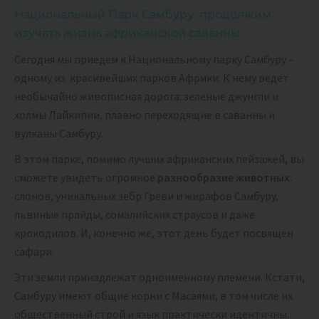
Национальный Парк Самбуру: продолжим
изучать жизнь африканской саванны
Сегодня мы приедем к Национальному парку Самбуру –
одному из красивейших парков Африки. К нему ведет
необычайно живописная дорога: зеленые джунгли и
холмы Лайкипии, плавно переходящие в саванны и
вулканы Самбуру.
В этом парке, помимо лучших африканских пейзажей, вы
сможете увидеть огромное
разнообразие животных
:
слонов, уникальных зебр Греви и жирафов Самбуру,
львиные прайды, сомалийских страусов и даже
крокодилов. И, конечно же, этот день будет посвящен
сафари.
Эти земли принадлежат одноименному племени. Кстати,
Самбуру имеют общие корни с Масаями, в том числе их
общественный строй и язык практически идентичны.