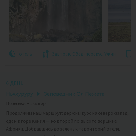
отель
Завтрак, Обед-перекус, Ужин
6 ДЕНЬ
Ньяхуруру
Заповедник Ол Пежета
Пересекаем экватор
Продолжим наш маршрут: держим курс на северо-запад,
едем к
горе Кения
— ко второй по высоте вершине
Африки. Добравшись до зеленых территорий отеля,