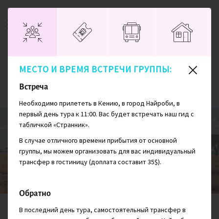
МЕСТО И ВРЕМЯ ВСТРЕЧИ ГРУППЫ:
Главная
Кения
Авторская экспедиция «Кения за 12 дней» (с
Встреча
рус.гидом)
Необходимо прилететь в Кению, в город Найроби, в
первый день тура к 11:00. Вас будет встречать наш гид с
табличкой «Странник».
Авторская экспедиция «Кения за 12
В случае отличного времени прибытия от основной
дней» (с рус.гидом)
группы, мы можем организовать для вас индивидуальный
трансфер в гостиницу (доплата составит 35$).
Обратно
СЛОЖНОСТЬ
ПРОЖИВАНИЕ
ДНЕЙ
В последний день тура, самостоятельный трансфер в