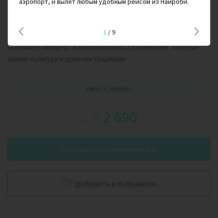
3/10
12
аэропорт, и вылет любым удобным рейсом из Найроби.
1
/
9
Это не банальное сафари, а настоящая экспедиция! Вы увидите
«Большую пятерку» и познакомитесь с племенами, которые
хранят культуру и древние традиции
Август, Ноябрь
$
2 690
от
Сообщить о появлении дат
Добавить в Избранное