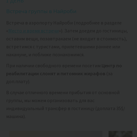
1 ДЕНЬ
В основном мы будем размещаться
в палатках
на
территориях ОХРАНЯЕМЫХ кемпингов и лоджий. Почему
Встреча группы в Найроби
в палатках? Только проживание в лагере подарит вам
Встреча в аэропорту Найроби (подробнее в разделе
настоящий опыт сафари. К тому же это
«
Место и время встречи
»). Затем доедем до гостиницы,
наиболее экологичный вид размещения.
оставим вещи, позавтракаем (не входит в стоимость),
Подобное проживание здесь АБСОЛЮТНО БЕЗОПАСНО!
встретимся с туристами, прилетевшими раннее или
Инфраструктура кенийских кемпингов ничуть не
накануне, и поближе познакомимся.
уступает европейским. Каждый год сюда съезжаются
При наличии свободного времени посетим
Центр по
путешественники со всей планеты и выбирают именно
реабилитации слонят и питомник жирафов
(за
этот тип размещения! К тому же все места, где находятся
доп.плату).
туристы, надежно охраняются.
В случае отличного времени прибытия от основной
Питание
группы, мы можем организовать для вас
Мы будем питаться очень вкусно :) Особенно во время
индивидуальный трансфер в гостиницу (доплата 35$/
сафари. Еда будет мастерски приготовлена
машина).
сопровождающим нас поваром
с многолетним опытом
работы.