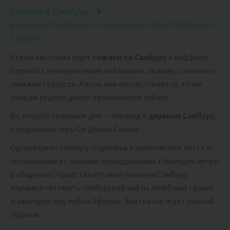
Сафари в Самбуру
деревня Самбуру: к подножию горы Ол Донио
Сапаче
Утром нас снова ждет
сафари по Самбуру
и Буффало
Спрингс с невероятными пейзажами, львами, слонами и
семьями страусов. А если нам посчастливится, то мы
увидим редкую дикую африканскую собаку.
Во второй половине дня — переезд в
деревню Самбуру
,
к подножию горы Ол Донио Сапаче.
Организуем стоянку у подножья в живописном месте и
познакомимся с нашими проводниками. Проведем вечер
в общении с представителями племени Самбуру,
научимся готовить самбурский чай на лечебный травах
и заночуем под небом Африки. Завтра нас ждет ранний
подъем.