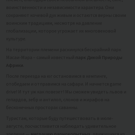
столь далекий континент – это путешествие для вас!
воинственности и независимости характера. Они
сохраняют кочевой дух живым и остаются верны своим
воинским традициям, несмотря на давление
глобализации, которое угрожает их многовековой
культуре.
На территории племени раскинулся бескрайний парк
Масаи-Мара – самый известный
парк Дикой Природы
Африки
.
После переезда на юг остановимся в кемпинге,
отобедаем и отправимся на сафари. И начнется game
drive! И тут уж как повезет! Мы сможем увидеть львов и
гепардов, зебр и антилоп, слонов и жирафов на
бесконечных просторах саванны.
Туристам, которые буду путешествовать в июле-
августе, посчастливится наблюдать удивительное
зрелище —
миграцию парнокопытных
, движущихся из