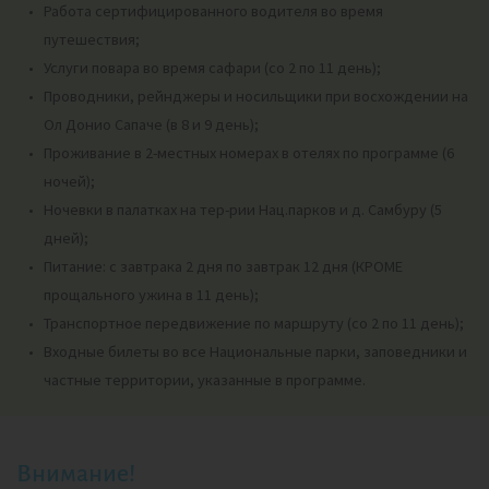
Работа сертифицированного водителя во время
путешествия;
Услуги повара во время сафари (со 2 по 11 день);
Проводники, рейнджеры и носильщики при восхождении на
Ол Донио Сапаче (в 8 и 9 день);
Проживание в 2-местных номерах в отелях по программе (6
ночей);
Ночевки в палатках на тер-рии Нац.парков и д. Самбуру (5
дней);
Питание: с завтрака 2 дня по завтрак 12 дня (КРОМЕ
прощального ужина в 11 день);
Транспортное передвижение по маршруту (со 2 по 11 день);
Входные билеты во все Национальные парки, заповедники и
частные территории, указанные в программе.
Внимание!