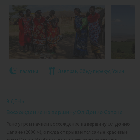
палатки
Завтрак, Обед-перекус, Ужин
9 ДЕНЬ
Восхождение на вершину Ол Донио Сапаче
Рано утром начнем восхождение на
вершину Ол Донио
Сапаче
(2000 м), откуда открываются самые красивые
виды Кении. Мы будем подниматься по серпантину,