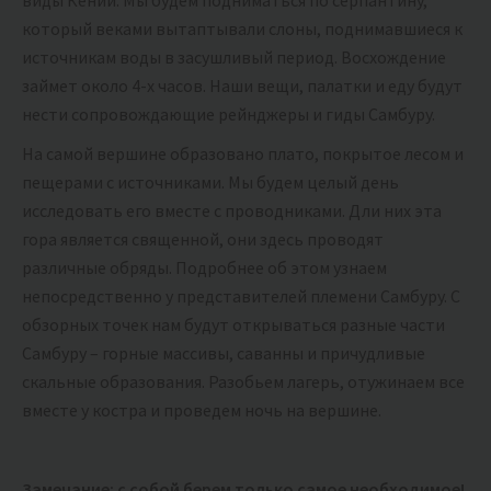
который веками вытаптывали слоны, поднимавшиеся к
источникам воды в засушливый период. Восхождение
займет около 4-х часов. Наши вещи, палатки и еду будут
нести сопровождающие рейнджеры и гиды Самбуру.
На самой вершине образовано плато, покрытое лесом и
пещерами с источниками. Мы будем целый день
исследовать его вместе с проводниками. Дли них эта
гора является священной, они здесь проводят
различные обряды. Подробнее об этом узнаем
непосредственно у представителей племени Самбуру. С
обзорных точек нам будут открываться разные части
Самбуру – горные массивы, саванны и причудливые
скальные образования. Разобьем лагерь, отужинаем все
вместе у костра и проведем ночь на вершине.
Замечание: с собой берем только самое необходимое!