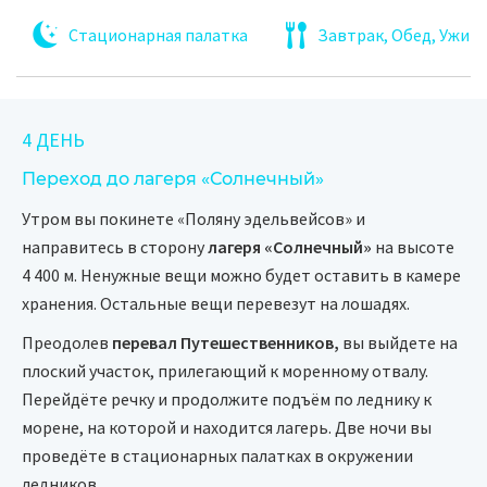
Стационарная палатка
Завтрак, Обед, Ужин
4 ДЕНЬ
Переход до лагеря «Солнечный»
Утром вы покинете «Поляну эдельвейсов» и
направитесь в сторону
лагеря «Солнечный»
на высоте
4 400 м. Ненужные вещи можно будет оставить в камере
хранения. Остальные вещи перевезут на лошадях.
Преодолев
перевал Путешественников,
вы выйдете на
плоский участок, прилегающий к моренному отвалу.
Перейдёте речку и продолжите подъём по леднику к
морене, на которой и находится лагерь. Две ночи вы
проведёте в стационарных палатках в окружении
ледников.