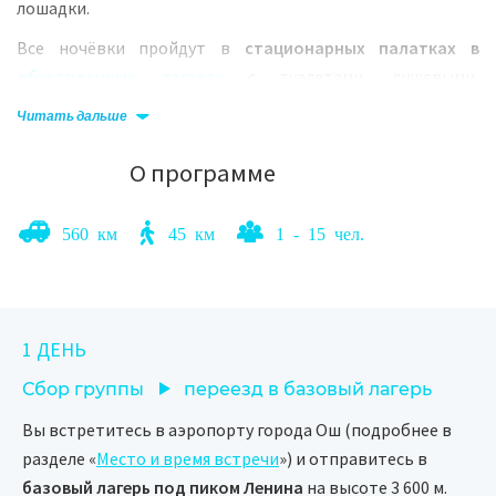
лошадки.
Все ночёвки пройдут в
стационарных палатках в
обустроенных лагерях
с туалетами, душевыми,
электричеством и горячим трёхразовым питанием от
Читать дальше
поваров.
О программе
У нас есть расширенный вариант этой программы
560 км
45 км
1 - 15 чел.
продолжительностью 10 дней. Это дает возможность
лучше привыкнуть к часовому поясу и высоте. В
дополнительные дни вы сможете погулять по городу Ош,
а также посетить национальный парк «Кыргыз-Ата».
1 ДЕНЬ
Сбор группы
переезд в базовый лагерь
Вы встретитесь в аэропорту города Ош (подробнее в
разделе «
Место и время встречи
») и отправитесь в
базовый лагерь под пиком Ленина
на высоте 3 600 м.