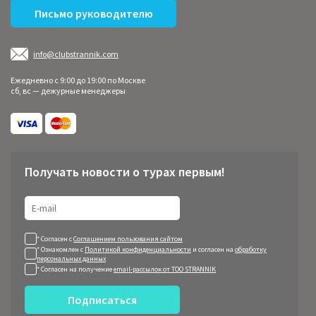
Письмо руководителю
info@clubstrannik.com
Ежедневно с 9:00 до 19:00 по Москве
сб, вс — дежурные менеджеры
Получать новости о турах первым!
* Согласен с
Соглашением пользования сайтом
* Ознакомлен с
Политикой конфиденциальности
и согласен на
обработку
персональных данных
* Согласен на получение
email-рассылок от ТОО STRANNIK
Подписаться