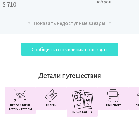
набран
$
710
Показать недоступные заезды
Сообщить о появлении новых дат
Детали путешествия
МЕСТО И ВРЕМЯ
БИЛЕТЫ
ТРАНСПОРТ
ПР
ВСТРЕЧИ ГРУППЫ
ВИЗА И ВАЛЮТА