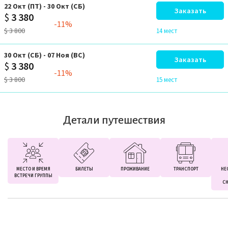
22
Окт
(ПТ)
-
30
Окт
(СБ)
Заказать
$
3 380
-11%
$
3 800
14 мест
30
Окт
(СБ)
-
07
Ноя
(ВС)
Заказать
$
3 380
-11%
$
3 800
15 мест
Детали путешествия
МЕСТО И ВРЕМЯ
БИЛЕТЫ
ПРОЖИВАНИЕ
ТРАНСПОРТ
НЕ
ВСТРЕЧИ ГРУППЫ
СН