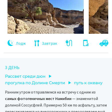
Лодж
Завтрак
3 ДЕНЬ
Рассвет среди дюн
прогулка по Долине Смерти
путь к океану
Ранним утром отправляемся на встречу с одним из
самых фотогеничных мест Намибии
— знаменитой
долиной Соссусфлей. Примерно 50 км по асфальту, затем
пересаживаемся на внедорожники и преодолеваем ещё