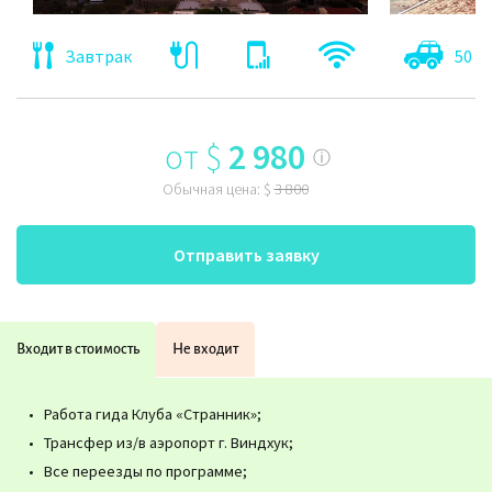
Завтрак
50 к
от
$
2 980
ⓘ
Обычная цена:
$
3 800
Отправить заявку
Входит в стоимость
Не входит
Работа гида Клуба «Странник»;
Трансфер из/в аэропорт г. Виндхук;
Все переезды по программе;