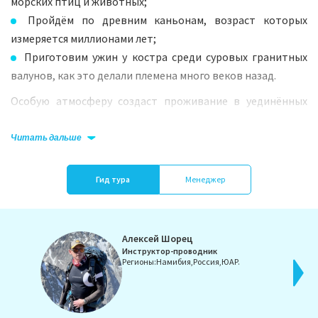
морских птиц и животных;
Пройдём по древним каньонам, возраст которых
измеряется миллионами лет;
Приготовим ужин у костра среди суровых гранитных
валунов, как это делали племена много веков назад.
Особую атмосферу создаст проживание в уединённых
лоджах, где современный комфорт сочетается с
африканским колоритом. Утром вы можете встретить
Читать дальше
антилопу прямо у двери, понаблюдать за зебрами или
жирафами, не вставая из-за стола на веранде.
Гид тура
Менеджер
Что нас ждёт:
Оранжевые дюны долины Соссусфлей — старейшие на
Алексей Шорец
Telegram:
планете;
Инструктор-проводник
Свакопмунд — прибрежный город с немецкой
Регионы:
Намибия,
Россия,
ЮАР.
архитектурой;
Достопримечательности, сохранившиеся в парках
Связаться
Намибии со времён, когда на Земле ещё не было