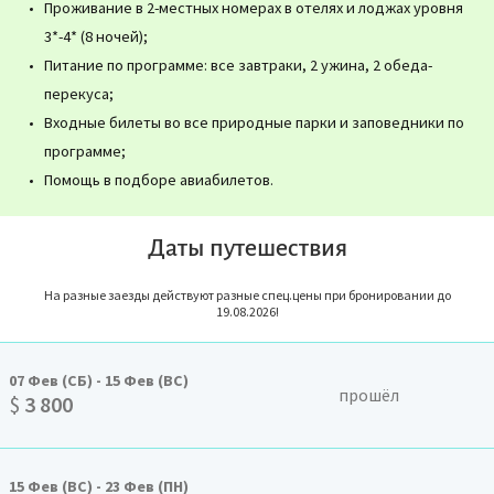
Проживание в 2-местных номерах в отелях и лоджах уровня
3*-4* (8 ночей);
Питание по программе: все завтраки, 2 ужина, 2 обеда-
перекуса;
Входные билеты во все природные парки и заповедники по
программе;
Помощь в подборе авиабилетов.
Даты путешествия
На разные заезды действуют разные спец.цены при бронировании до
19.08.2026!
07
Фев
(СБ)
-
15
Фев
(ВС)
прошёл
$
3 800
15
Фев
(ВС)
-
23
Фев
(ПН)