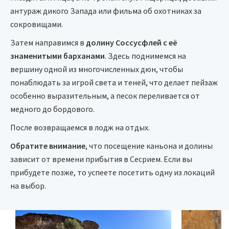
антураж дикого Запада или фильма об охотниках за
сокровищами.
Затем направимся в
долину Соссусфлей с её
знаменитыми барханами
. Здесь поднимемся на
вершину одной из многочисленных дюн, чтобы
понаблюдать за игрой света и теней, что делает пейзаж
особенно выразительным, а песок переливается от
медного до бордового.
После возвращаемся в лодж на отдых.
Обратите внимание
, что посещение каньона и долины
зависит от времени прибытия в Сесрием. Если вы
прибудете позже, то успеете посетить одну из локаций
на выбор.