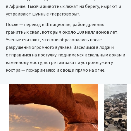
в Африке. Тысячи животных лежат на берегу, ныряют и
устраивают шумные «переговоры».
После — переезд в Шпицкоппе, район древних
гранитных
скал, которым около 100 миллионов лет
.
Учёные считают, что они образовались после
разрушения огромного вулкана. Заселимся в лодж и
отправимся на прогулку: поднимемся к скальным аркам и
каменному мосту, встретим закат и устроим ужин у
костра — пожарим мясо и овощи прямо на огне.