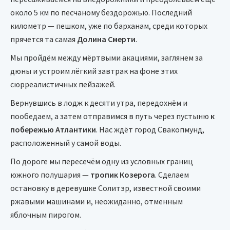
около 5 км по песчаному бездорожью. Последний
километр — пешком, уже по барханам, среди которых
прячется та самая
Долина Смерти
.
Мы пройдём между мёртвыми акациями, заглянем за
дюны и устроим лёгкий завтрак на фоне этих
сюрреалистичных пейзажей.
Вернувшись в лодж к десяти утра, передохнём и
пообедаем, а затем отправимся в путь через пустыню
к
побережью Атлантики
. Нас ждёт город Свакопмунд,
расположенный у самой воды.
По дороге мы пересечём одну из условных границ
южного полушария —
тропик Козерога
. Сделаем
остановку в деревушке Солитэр, известной своими
ржавыми машинами и, неожиданно, отменным
яблочным пирогом.