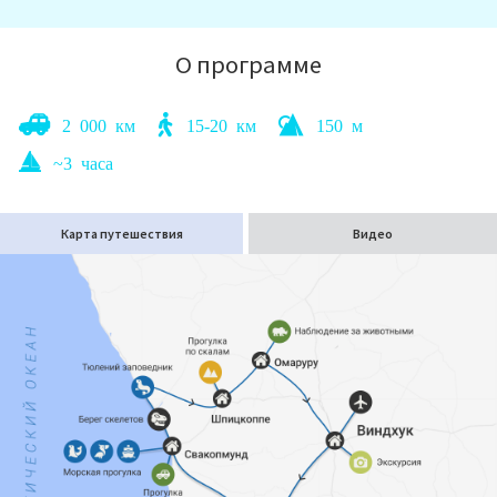
Мария
человека;
Морская прогулка по бухте Уолфиш — к пеликанам,
О программе
фламинго и лежбищам морских котиков;
Безмолвный Дедвлей с деревьями-призраками;
2 000 км
15-20 км
150 м
Плато с видом на бескрайнюю Калахарскую пустыню;
~3 часа
И, конечно, встреча с жителями этих земель: жирафами,
носорогами, ориксами, фламинго, зебрами, страусами и
антилопами.
Карта путешествия
Видео