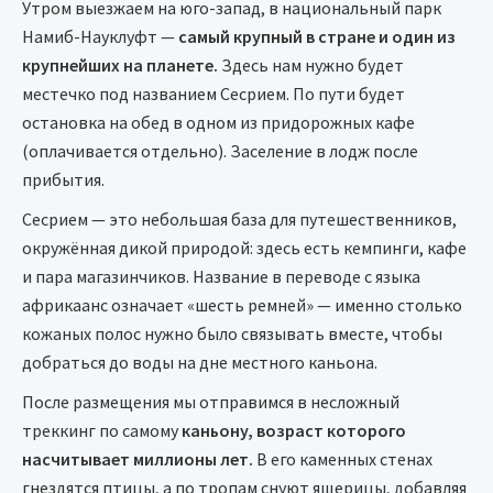
Утром выезжаем на юго-запад, в национальный парк
Намиб-Науклуфт —
самый крупный в стране и один из
крупнейших на планете.
Здесь нам нужно будет
местечко под названием Сесрием. По пути будет
остановка на обед в одном из придорожных кафе
(оплачивается отдельно). Заселение в лодж после
прибытия.
Сесрием — это небольшая база для путешественников,
окружённая дикой природой: здесь есть кемпинги, кафе
и пара магазинчиков. Название в переводе с языка
африкаанс означает «шесть ремней» — именно столько
кожаных полос нужно было связывать вместе, чтобы
добраться до воды на дне местного каньона.
После размещения мы отправимся в несложный
треккинг по самому
каньону, возраст которого
насчитывает миллионы лет.
В его каменных стенах
гнездятся птицы, а по тропам снуют ящерицы, добавляя