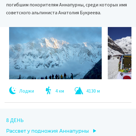
погибшим покорителям Аннапурны, среди которых имя
советского альпиниста Анатолия Букреева.
Лоджи
4 км
4130 м
8 ДЕНЬ
Рассвет у подножия Аннапурны