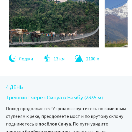
Лоджи
13 км
2100 м
4 ДЕНЬ
Треккинг через Синуа в Бамбу (2335 м)
Поход продолжается! Утром вы спуститесь по каменным
ступеням к реке, преодолеете мост и по крутому склону
подниметесь в
посёлок Синуа
. По пути увидите
заросли бамбука и водопады
, а ещё есть шанс