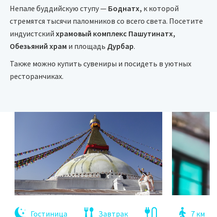
Непале буддийскую ступу —
Боднатх,
к которой
стремятся тысячи паломников со всего света. Посетите
индуистский
храмовый комплекс Пашутинатх,
Обезьяний храм
и площадь
Дурбар
.
Также можно купить сувениры и посидеть в уютных
ресторанчиках.
Гостиница
Завтрак
7 км