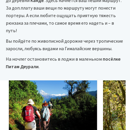
до деревни
Канде
. Здесь начнётся ваш пеший маршрут.
За доп.плату ваши вещи по маршруту могут понести
портеры. А если любите ощущать приятную тяжесть
рюкзака за плечами, то самое время его надеть и – в
путь!
Вы пойдёте по живописной дорожке через тропические
заросли, любуясь видами на Гималайские вершины.
На ночлег остановитесь в лоджи в маленьком
посёлке
Питам Деурали
.