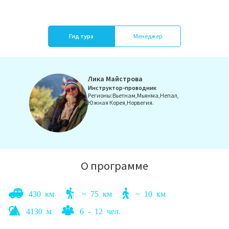
Гид тура
Менеджер
Лика Майстрова
Telegram:
Инструктор-проводник
Регионы:
Вьетнам,
Мьянма,
Непал,
Южная Корея,
Норвегия.
Связаться
Светлана
О программе
430 км
~ 75 км
~ 10 км
4130 м
6 - 12 чел.