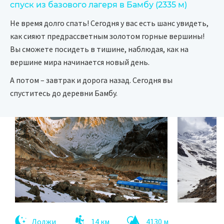
спуск из базового лагеря в Бамбу (2335 м)
Не время долго спать! Сегодня у вас есть шанс увидеть,
как сияют предрассветным золотом горные вершины!
Вы сможете посидеть в тишине, наблюдая, как на
вершине мира начинается новый день.
А потом – завтрак и дорога назад. Сегодня вы
спуститесь до деревни Бамбу.
Лоджи
14 км
4130 м