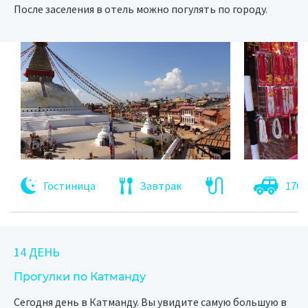
После заселения в отель можно погулять по городу.
Гостиница
Завтрак
170 
14 ДЕНЬ
Прогулки по Катманду
Сегодня день в Катманду. Вы увидите самую большую в