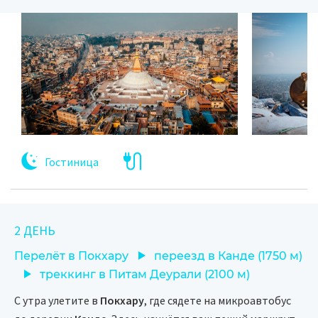
Гостиница
2 ДЕНЬ
Перелёт в Покхару
переезд в Канде (1750 м)
треккинг в Питам Деурали (2100 м)
С утра улетите в
Покхару
, где сядете на микроавтобус