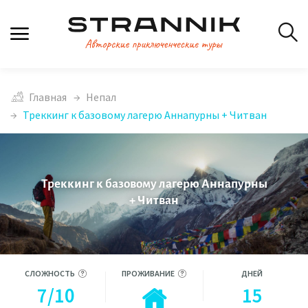
Главная
Непал
Треккинг к базовому лагерю Аннапурны + Читван
Треккинг к базовому лагерю Аннапурны
+ Читван
СЛОЖНОСТЬ
ПРОЖИВАНИЕ
ДНЕЙ
7/10
15