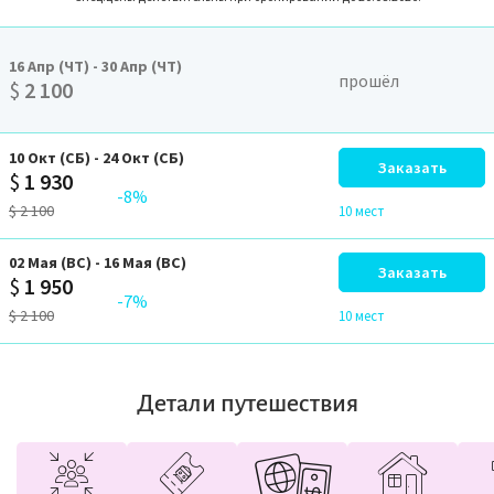
16
Апр
(ЧТ)
-
30
Апр
(ЧТ)
прошёл
$
2 100
10
Окт
(СБ)
-
24
Окт
(СБ)
Заказать
$
1 930
-8%
$
2 100
10 мест
02
Мая
(ВС)
-
16
Мая
(ВС)
Заказать
$
1 950
-7%
$
2 100
10 мест
Детали путешествия