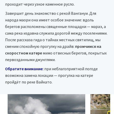
проходит через узкое каменное русло.
Завершит день знакомство с рекой Вангануи. Для
народа маори она имеет особое значение: вдоль
берегов расположены священные площадки — мараэ, а
сама река издавна служила дорогой между поселениями.
После рассказа гида о тайнах местных святилищ, мы
сменим спокойную прогулку на драйв:
промчимся на
скоростном катере
мимо отвесных берегов, покрытых
первозданными джунглями.
Обратите внимание:
при неблагоприятной погоде
возможна замена локации — прогулка на катере
пройдёт по реке Вайкато.