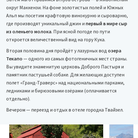
округ Маккензи. На фоне золотистых полей и Южных
Альп мы посетим крафтовую винокурню и сыроварню,
где производят уникальный джин и
первый в мире сыр
из оленьего молока
. При ясной погоде по пути
откроется величественный вид на гору Кука.
Вторая половина дня пройдёт у лазурных вод
озера
Текапо
— одного из самых фотогеничных мест страны.
Вы увидите знаменитую церковь Доброго Пастыря и
памятник пастушьей собаке. Для желающих доступен
полет «Гранд-Траверс» над национальными парками,
ледниками и бирюзовыми озёрами (оплачивается
отдельно).
Вечером — переезд и отдых в отеле городка Твайзел.