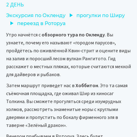
2 ДЕНЬ
Экскурсия по Окленду
прогулки по Ширу
переезд в Роторуа
Утро начнётся с
обзорного тура по Окленду
. Вы
узнаете, почему его называют «городом парусов»,
пройдётесь по оживлённой Квин-стрит и оцените виды
на залив и поросший лесом вулкан Рангитото. Гид
расскажет о местных пляжах, которые считаются меккой
для дайверов и рыбаков.
Затем маршрут приведет нас в
Хоббитон
. Это та самая
съёмочная площадка, где оживал Шир из киносаг
Толкина. Вы сможете прогуляться среди изумрудных
холмов, рассмотреть знаменитые норы с круглыми
дверями и пропустить по бокалу фирменного эля в
таверне «Зелёный дракон».
Вечером прибываем в Роторуа. Здесь будет