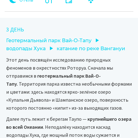
3 ДЕНЬ
Геотермальный парк Вай-О-Тапу
водопады Хука
катание по реке Вангануи
Этот день посвящён исследованию природных
феноменов в окрестностях Роторуа. Сначала мы
отправимся в
геотермальный парк Вай-О-
Тапу.
Территория парка известна необычными формами
и цветами: здесь находятся ярко-зелёное озеро
«Купальня Дьявола» и Шампанское озеро, поверхность
которого постоянно «кипит» из-за выходящих газов.
Далее путь лежит к берегам Таупо —
крупнейшего озера
во всей Океании
. Неподалёку находится каскад
водопады Хука, где мощный поток воды сужается и