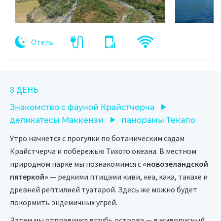
Отель
8 ДЕНЬ
Знакомство с фауной Крайстчерча
деликатесы Маккензи
панорамы Текапо
Утро начнется с прогулки по ботаническим садам
Крайстчерча и побережью Тихого океана. В местном
природном парке мы познакомимся с
«новозеландской
пятеркой»
— редкими птицами киви, кеа, кака, такахе и
древней рептилией туатарой. Здесь же можно будет
покормить эндемичных угрей.
Затем мы отправимся вглубь острова — в живописный