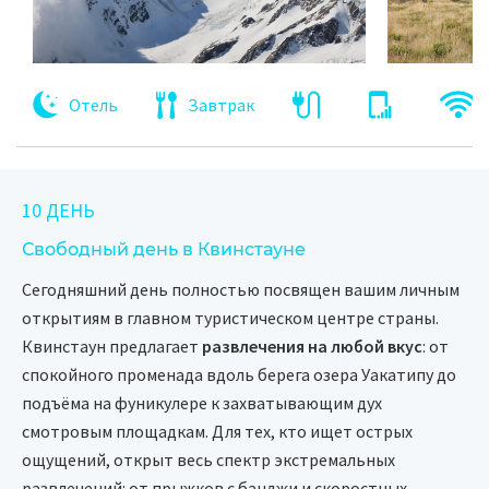
Отель
Завтрак
10 ДЕНЬ
Свободный день в Квинстауне
Сегодняшний день полностью посвящен вашим личным
открытиям в главном туристическом центре страны.
Квинстаун предлагает
развлечения на любой вкус
: от
спокойного променада вдоль берега озера Уакатипу до
подъёма на фуникулере к захватывающим дух
смотровым площадкам. Для тех, кто ищет острых
ощущений, открыт весь спектр экстремальных
развлечений: от прыжков с банджи и скоростных