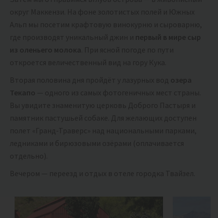
округ Маккензи. На фоне золотистых полей и Южных
Альп мы посетим крафтовую винокурню и сыроварню,
где производят уникальный джин и
первый в мире сыр
из оленьего молока
. При ясной погоде по пути
откроется величественный вид на гору Кука.
Вторая половина дня пройдёт у лазурных вод
озера
Текапо
— одного из самых фотогеничных мест страны.
Вы увидите знаменитую церковь Доброго Пастыря и
памятник пастушьей собаке. Для желающих доступен
полет «Гранд-Траверс» над национальными парками,
ледниками и бирюзовыми озёрами (оплачивается
отдельно).
Вечером — переезд и отдых в отеле городка Твайзел.