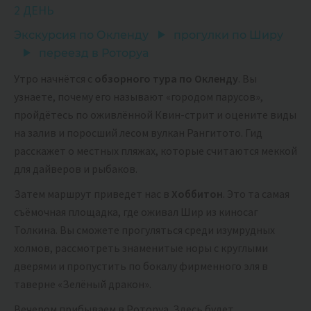
2 ДЕНЬ
Экскурсия по Окленду
прогулки по Ширу
переезд в Роторуа
Утро начнётся с
обзорного тура по Окленду
. Вы
узнаете, почему его называют «городом парусов»,
пройдётесь по оживлённой Квин-стрит и оцените виды
на залив и поросший лесом вулкан Рангитото. Гид
расскажет о местных пляжах, которые считаются меккой
для дайверов и рыбаков.
Затем маршрут приведет нас в
Хоббитон
. Это та самая
съёмочная площадка, где оживал Шир из киносаг
Толкина. Вы сможете прогуляться среди изумрудных
холмов, рассмотреть знаменитые норы с круглыми
дверями и пропустить по бокалу фирменного эля в
таверне «Зелёный дракон».
Вечером прибываем в Роторуа. Здесь будет