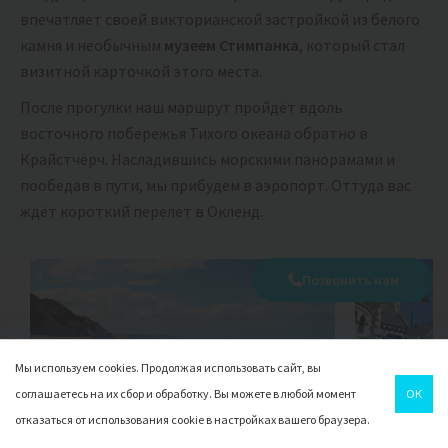
впечатляет своей викторианской застройкой из белого
камня и необычным
музеем Стимпанка
, который стал
визитной карточкой этого места.
После прогулки наш маршрут пройдёт вдоль
восточного побережья Тихого океана обратно в
Крайстчёрч. Насладившись морскими панорамами и
пообедав в пути, мы прибудем в аэропорт. Оттуда вас
ждёт короткий перелет в Окленд.
Позвонить нам
Мы используем cookies. Продолжая использовать сайт, вы
соглашаетесь на их сбор и обработку. Вы можете в любой момент
ОК
отказаться от использования cookie в настройках вашего браузера.