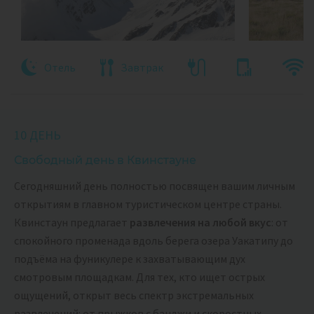
Отель
Завтрак
10 ДЕНЬ
Свободный день в Квинстауне
Сегодняшний день полностью посвящен вашим личным
открытиям в главном туристическом центре страны.
Квинстаун предлагает
развлечения на любой вкус
: от
спокойного променада вдоль берега озера Уакатипу до
подъёма на фуникулере к захватывающим дух
смотровым площадкам. Для тех, кто ищет острых
ощущений, открыт весь спектр экстремальных
развлечений: от прыжков с банджи и скоростных