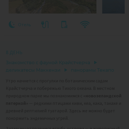
Отель
8 ДЕНЬ
Знакомство с фауной Крайстчерча
деликатесы Маккензи
панорамы Текапо
Утро начнется с прогулки по ботаническим садам
Крайстчерча и побережью Тихого океана. В местном
природном парке мы познакомимся с
«новозеландской
пятеркой»
— редкими птицами киви, кеа, кака, такахе и
древней рептилией туатарой. Здесь же можно будет
покормить эндемичных угрей.
Затем мы отправимся вглубь острова — в живописный