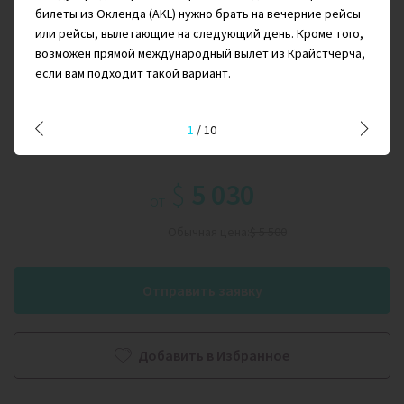
билеты из Окленда (AKL) нужно брать на вечерние рейсы
или рейсы, вылетающие на следующий день. Кроме того,
Путешествие через всю Новую Зеландию: фьорды Милфорд-
возможен прямой международный вылет из Крайстчёрча,
Саунд, Хоббитон, трекинг у горы Кука, ледники и вулканы.
если вам подходит такой вариант.
Дегустации вин, киты и комфорт 4* отелей
1
/
10
Осень - Весна
$
5 030
от
Обычная цена:
$ 5 500
Отправить заявку
Добавить в Избранное