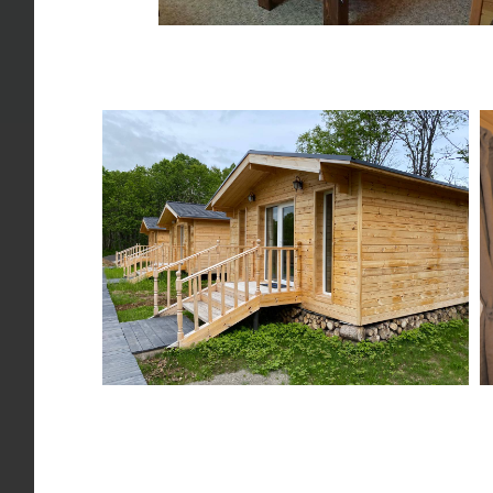
Все заезды
Насыщенная
гарантированы
программа
Команда
Инструктор-проводник
Инструктор-
Андрей Антоненко
Евгения С