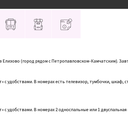
Расписание
О клубе
Контакты
 в Елизово (город рядом с Петропавловском-Камчатским). Зав
 с удобствами. В номерах есть телевизор, тумбочки, шкаф, сто
 включено)
 включено)
с удобствами. В номерах 2 односпальные или 1 двуспальная кр