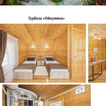
Команда опытных
Проживание в
Включены завтраки,
инструкторов-
уютных гостиницах
обеды и ужины
проводников
Турбаза «Ойкумена»
 гидов
Менед
проводник
Инструктор-проводник
Инструктор-проводник
копина
Денис Пузиков
Игорь Нугарас
Анастасия