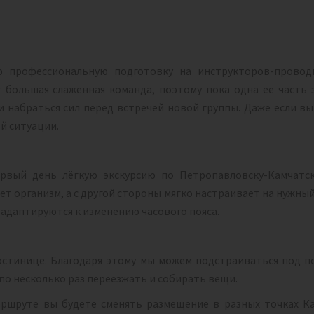
 профессиональную подготовку на инструкторов-провод
 большая слаженная команда, поэтому пока одна её часть 
 и набраться сил перед встречей новой группы. Даже если в
й ситуации.
рвый день лёгкую экскурсию по Петропавловску-Камчатск
ет организм, а с другой стороны мягко настраивает на нужны
адаптируются к изменению часового пояса.
остинице. Благодаря этому мы можем подстраиваться под по
 по несколько раз переезжать и собирать вещи.
маршруте вы будете сменять размещение в разных точках Ка