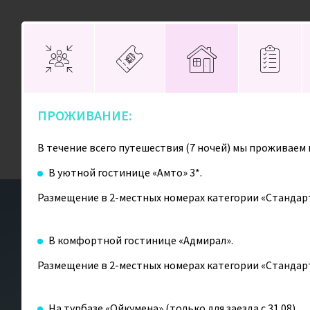
Присоединяйтесь!
ПРОЖИВАНИЕ:
Направления
Поиск туров
В течение всего путешествия (7 ночей) мы проживаем
В уютной гостинице «Амто» 3*.
Размещение в 2-местных номерах категории «Стандарт»
Главная
Главная
Россия
Россия
Активная Камчатка (всё
Активная Камчатка (всё
В комфортной гостинице «Адмирал».
Размещение в 2-местных номерах категории «Стандарт» 
На турбазе «Ойкумена» (только для заезда с 31.08).