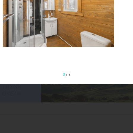
3
/
7