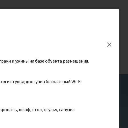
Заказать обратный
звонок
En
Туристам
Избранное (
0
)
траки и ужины на базе объекта размещения.
л и стулья; доступен бесплатный Wi-Fi.
овать, шкаф, стол, стулья, санузел.