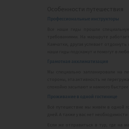
Особенности путешествия
Профессиональные инструкторы
Все наши гиды прошли специальную
требованиями. На маршруте работает
Камчатки, другая успевает отдохнуть
наши гиды подскажут и помогут в любо
Грамотная акклиматизация
Мы специально запланировали на пе
стороны, эта активность не перегружа
спокойно засыпают и намного быстрее 
Проживание в одной гостинице
Всё путешествие мы живём в одной г
дней. А также у вас нет необходимости
Если же отправиться в тур, где на 