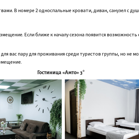
вами. В номере 2 односпальные кровати, диван, санузел с душ
 Камчатка (всё 
змещение. Если ближе к началу сезона появится возможност
 для вас пару для проживания среди туристов группы, но не м
змещение.
Гостиница «Амто» 3*
НИЕ
8
дней
июнь - 
: побываем у 3 вулканов, порыбачим в
ёрные пляжи и Вулканариум