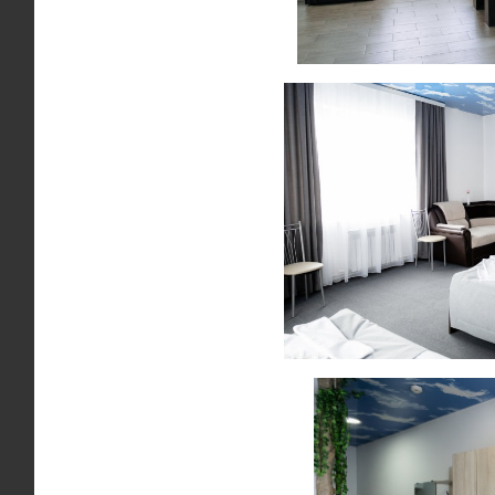
Комментарий руков
Это 
знак
фума
фаун
Мы н
Петр
За 8
по
пр
по