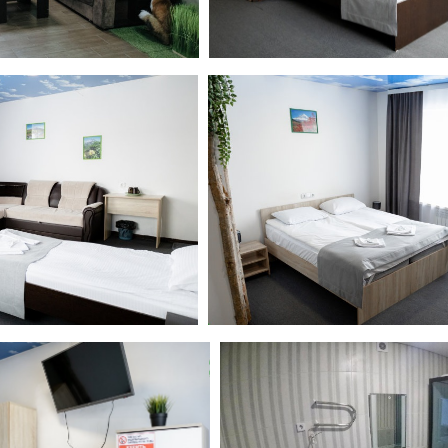
одителя направления:
компактное путешествие отлично подойдёт для первого зна
овые места, чтобы постепенно раскрыть все грани регио
ролами и кислотными озёрами, космические пейзажи, цве
ой.
е забыли и про комфорт: никаких палаток, все ночи про
опавловска-Камчатского.
 дней путешествия:
сетите три вулкана:
Вачкажец, Горелый и Авачинский
;
огуляетесь по чёрному песку
Халактырского пляжа
;
знакомитесь с Петропавловском-Камчатским;