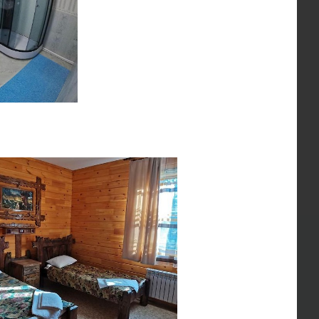
я, мы включили в программу
свободный
Читать дальше
ободные дни, то можно отправиться в 12-
твый лес и вулкан Толбачик
!