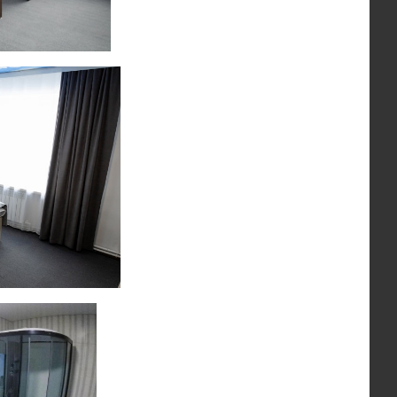
ⓘ
Обычная цена:
$ 2 530
комства с Камчаткой. Мы выбрали самые
на. Вы увидите действующие вулканы с
тущие луга и познакомитесь с местной
ведём в уютной гостинице недалеко от