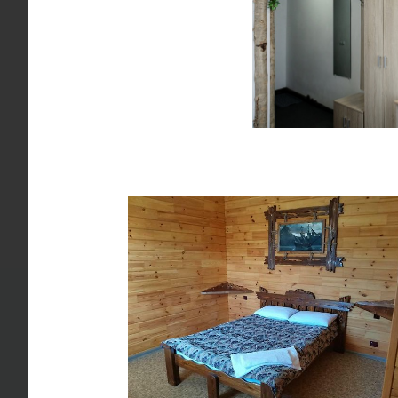
от
ув
Мещанкин Александр
по
Руководитель направления
Так 
день
А ес
днев