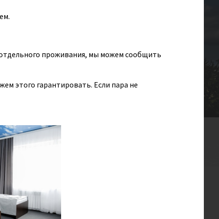
ем.
включено)
ь отдельного проживания, мы можем сообщить
ожем этого гарантировать. Если пара не
сентябрь
от 10 чел.
$
2 310
от