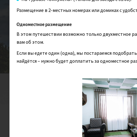
Размещение в 2-местных номерах или домиках с удобст
Активная
Одноместное размещение
В этом путешествии возможно только двухместное ра
вам об этом.
Если вы едете один (одна), мы постараемся подобрать
найдётся – нужно будет доплатить за одноместное ра
СЛОЖНОСТЬ
ПРОЖИВА
4/10
Комфортный тур по Камчатке
Авачинской бухте, увидим ч