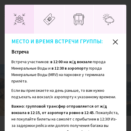
МЕСТО И ВРЕМЯ ВСТРЕЧИ ГРУППЫ:
Главная
Россия
Лучшее на Кавказе: Осетия, Ингушетия, Чечня,
Встреча
Дагестан
Встреча участников:
в 12:00 на ж/д вокзале
города
Минеральные Воды и
в 12:30 в аэропорту
города
Минеральные Воды (MRV) на парковке у терминала
прилёта.
Лучшее на Кавказе: Осетия, Ингушетия,
Чечня, Дагестан
Если вы приезжаете на день раньше, то вам нужно
подъехать на вокзал/к аэропорту к указанному времени.
Важно: групповой трансфер отправляется от ж/д
вокзала в 12:15, от аэропорта ровно в 12:45.
Пожалуйста,
не покупайте билеты на самолёт с прибытием в 12:30! Из-
СЛОЖНОСТЬ
ПРОЖИВАНИЕ
ДНЕЙ
за задержки рейса или долгого получения багажа вы