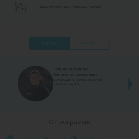
Знакомство с национальной кухней
Гид тура
Менеджер
Галина Жигулина
Telegram:
Инструктор-проводник и
руководитель направления
Регионы:
Грузия.
Связаться
Светлана
О программе
1 300 км
25 км
2 000 м