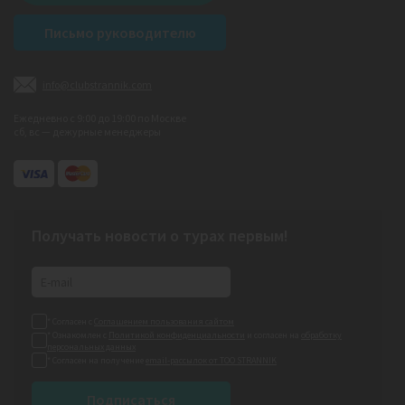
Письмо руководителю
info@clubstrannik.com
Ежедневно с 9:00 до 19:00 по Москве
сб, вс — дежурные менеджеры
Получать новости о турах первым!
* Согласен с
Соглашением пользования сайтом
* Ознакомлен с
Политикой конфиденциальности
и согласен на
обработку
персональных данных
* Согласен на получение
email-рассылок от ТОО STRANNIK
Подписаться