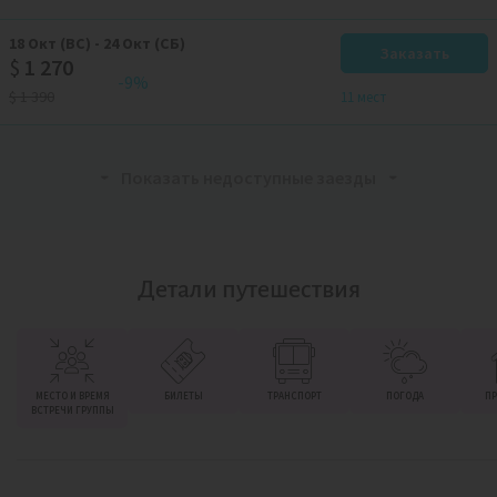
18
Окт
(ВС)
-
24
Окт
(СБ)
Заказать
$
1 270
-9%
$
1 390
11 мест
Показать недоступные заезды
Детали путешествия
МЕСТО И ВРЕМЯ
БИЛЕТЫ
ТРАНСПОРТ
ПОГОДА
ПР
ВСТРЕЧИ ГРУППЫ