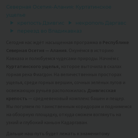
Северная Осетия-Алания: Куртатинское
ущелье
крепость Дзивгис
некрополь Даргавс
переезд во Владикавказ
Сегодня нас ждёт насыщенная программа в
Республике
Северная Осетия — Алания.
Окунёмся в историю
Кавказа и полюбуемся чудесами природы. Начнём с
Куртатинского ущелья,
которое выточила в скалах
горная река Фиагдон. На величественных просторах
ущелья, среди горных вершин, сочных зелёных лугов и
освежающих ручьёв расположилась
Дзивгисская
крепость
— средневековый комплекс башен и пещер.
Мы погуляем по таинственным коридорам и поднимемся
на обзорную площадку, откуда сможем взглянуть на
узкий и глубокий каньон Кадаргаван.
Дальше наш путь будет лежать к знаменитому