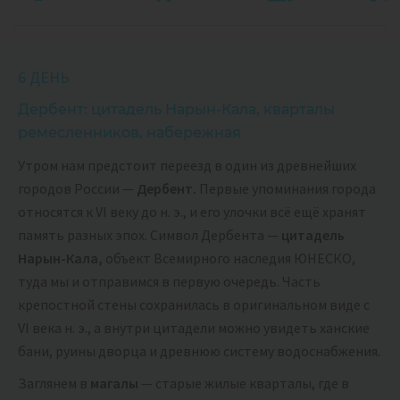
6 ДЕНЬ
Дербент: цитадель Нарын-Кала, кварталы
ремесленников, набережная
Утром нам предстоит переезд в один из древнейших
городов России —
Дербент.
Первые упоминания города
относятся к VI веку до н. э., и его улочки всё ещё хранят
память разных эпох. Символ Дербента —
цитадель
Нарын-Кала,
объект Всемирного наследия ЮНЕСКО,
туда мы и отправимся в первую очередь. Часть
крепостной стены сохранилась в оригинальном виде с
VI века н. э., а внутри цитадели можно увидеть ханские
бани, руины дворца и древнюю систему водоснабжения.
Заглянем в
магалы
— старые жилые кварталы, где в