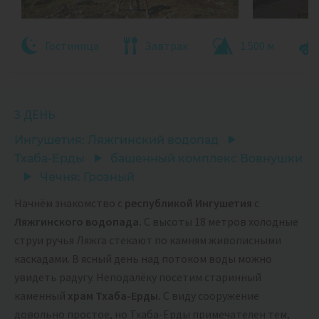
Гостиница
Завтрак
1 500 м
3 ДЕНЬ
Ингушетия: Ляжгинский водопад
Тхаба-Ерды
башенный комплекс Вовнушки
Чечня: Грозный
Начнём знакомство с
республикой Ингушетия
с
Ляжгинского водопада.
С высоты 18 метров холодные
струи ручья Ляжга стекают по камням живописными
каскадами. В ясный день над потоком воды можно
увидеть радугу. Неподалёку посетим старинный
каменный
храм Тхаба-Ерды.
С виду сооружение
довольно простое, но Тхаба-Ерды примечателен тем,