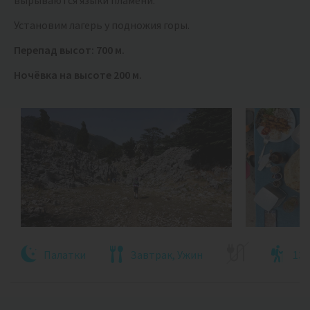
вырываются языки пламени.
Установим лагерь у подножия горы.
Перепад высот: 700 м.
Ночёвка на высоте 200 м.
Палатки
Завтрак, Ужин
13 