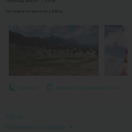
Перепад высот: 1 150 м.
Ночёвка на высоте 1 600 м.
Палатки
Завтрак, Обед-перекус, Ужин
5 ДЕНЬ
Подъём на гору Тахталы