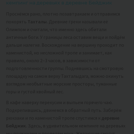
кемпинг на деревьях в деревне Бейджик
Проснёмся рано, плотно позавтракаем и отправимся
покорять
Тахталы.
Древние греки называли её
Олимпом и считали, что именно здесь обитали
античные боги. У границы леса оставим вещи и пойдём
дальше налегке. Восхождение на вершину проходит по
каменистой, но несложной тропе и занимает, как
правило, около 2–3 часов, в зависимости от
подготовленности группы. Поднявшись на смотровую
площадку на самом верху Тахталыдага, можно окинуть
взглядом необъятные морские просторы, туманные
горы и густой хвойный лес.
В кафе наверху перекусим и выпьем горячего чаю.
Подкрепившись, двинемся в обратный путь. Заберём
рюкзаки и по каменистой тропе спустимся к
деревне
Бейджик.
Здесь, в удивительном кемпинге на деревьях
мы поужинаем и проведём ночь. Желающие смогут