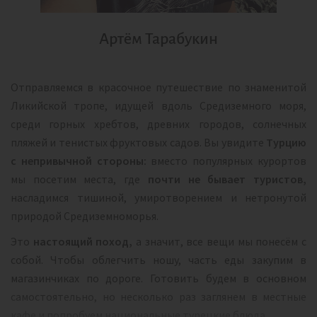
Артём Тарабукин
Отправляемся в красочное путешествие по знаменитой
Ликийской тропе, идущей вдоль Средиземного моря,
среди горных хребтов, древних городов, солнечных
пляжей и тенистых фруктовых садов. Вы увидите
Турцию
с непривычной стороны:
вместо популярных курортов
мы посетим места, где
почти не бывает туристов,
насладимся тишиной, умиротворением и нетронутой
природой Средиземноморья.
Это
настоящий поход,
а значит, все вещи мы понесём с
собой. Чтобы облегчить ношу, часть еды закупим в
магазинчиках по дороге. Готовить будем в основном
самостоятельно, но несколько раз заглянем в местные
кафе и попробуем национальные турецкие блюда.