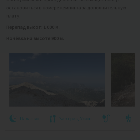
остановиться в номере кемпинга за дополнительную
плату.
Перепад высот: 1 000 м.
Ночёвка на высоте 900 м.
Палатки
Завтрак, Ужин
9 