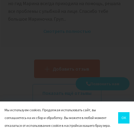
но гид Марина всегда приходила на помощь, решала
все проблемы с улыбкой на лице. Спасибо тебе
большое Мариночка. Груп...
Смотреть полностью
Добавить отзыв
Позвонить нам
Показать ещё отзывы
Мы используем cookies. Продолжая использовать сайт, вы
соглашаетесь на их сбор и обработку. Вы можете в любой момент
ОК
отказаться от использования cookie в настройках вашего браузера.