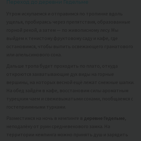
Переход до деревни Гедельме
Утром искупаемся и отправимся по тропинке вдоль
ущелья, пробираясь через препятствия, образованные
горной рекой, а затем — по живописному лесу. Мы
выйдем к тенистому фруктовому саду и кафе, где
остановимся, чтобы выпить освежающего гранатового
или апельсинового сока.
Дальше тропа будет проходить по плато, откуда
откроются захватывающие дух виды на горные
вершины, на которых весной ещё лежат снежные шапки.
На обед зайдём в кафе, восстановим силы ароматным
турецким чаем и свежевыжатыми соками, пообщаемся с
гостеприимными турками.
Разместимся на ночь в кемпинге в
деревне Гедельме,
неподалёку от руин средневекового замка. На
территории кемпинга можно принять душ и зарядить