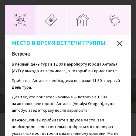
МЕСТО И ВРЕМЯ ВСТРЕЧИ ГРУППЫ:
Главная
Турция
Восточная Ликийская тропа: поход
Встреча
В первый день тура в 12:00 в аэропорту города Анталья
(AYT) у выхода из терминала, в который вы прилетаете.
Прибыть в Анталью необходимо не позже 11:30 в первый
Восточная Ликийская тропа: поход
день тура.
Для тех, кто прилетел накануне — встреча в 13:00
на автовокзале города Анталья (Antalya Otogarı), куда
автобус заедет сразу после аэропорта.
Важно!
Если вы прибываете в другое место, вам
СЛОЖНОСТЬ
ПРОЖИВАНИЕ
ДНЕЙ
необходимо самостоятельно добраться к одному из
5/10
9
указанных мест встречи к назначенному времени. Мы не