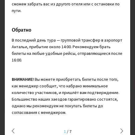
сможем забрать вас из другого отеля или с остановки по
пути.
Поход с палатками, который откроет вам другую сторону
Турции: с горными хребтами и нетронутой природой,
безлюдными пляжами и руинами древних городов.
Обратно
В последний день тура — групповой трансфер в аэропорт
Антальи, прибытие около 14:00. Рекомендуем брать
Апрель - Май
билеты на любые удобные рейсы, отправляющиеся после
16:00.
$
835
от
ВНИМАНИЕ!
Вы можете приобретать билеты после того,
Сообщить о появлении дат
как менеджер сообщит, что набрано минимальное
количество участников, и пришлёт вам подтверждение.
Большинство наших заездов гарантировано состоятся,
Добавить в Избранное
однако мы рекомендуем не покупать билеты до
согласования с менеджером.
1
/
7
Комментарий руководителя направления: