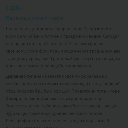
6 ДЕНЬ
Переход к горе Химера
Наконец выдвигаемся в направлении Средиземного
моря и его райских пляжей с прозрачной водой. Сегодня
нам предстоит пройти около 13 километров по
хвойному лесу и фруктовым садам через традиционные
турецкие деревушки. Тропинка будет идти то вверх, то
вниз, поэтому нам понадобится запас сил.
Деревня Улупинар
известна своими форелевыми
хозяйствами, поэтому мы заглянем сюда на вкуснейший
обед из свежей рыбы и овощей. Продолжим путь к
горе
Химера,
овеянной множеством древних легенд.
Считается, что в глубине скалы обитает огнедышащее
чудовище, сражённое древнегреческим героем
Беллерофонтом, и именно поэтому из-под камней