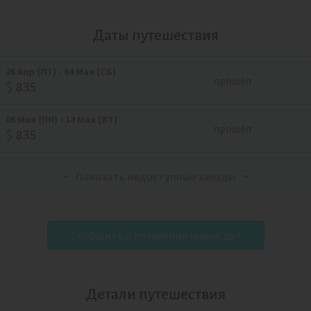
Даты путешествия
26
Апр
(ПТ)
-
04
Мая
(СБ)
прошёл
$
835
06
Мая
(ПН)
-
14
Мая
(ВТ)
прошёл
$
835
Показать недоступные заезды
Сообщить о появлении новых дат
Детали путешествия