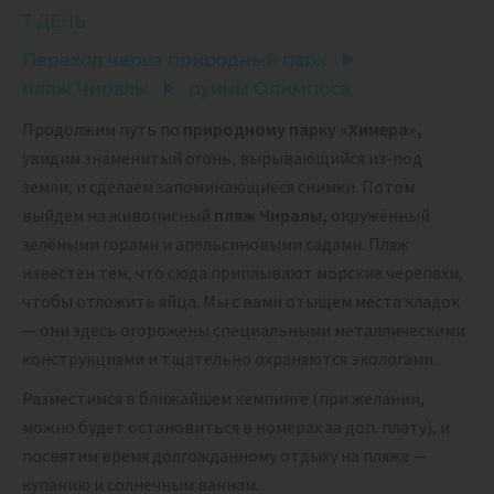
7 ДЕНЬ
Переход через природный парк
пляж Чиралы
руины Олимпоса
Продолжим путь по
природному парку «Химера»,
увидим знаменитый огонь, вырывающийся из-под
земли, и сделаем запоминающиеся снимки. Потом
выйдем на живописный
пляж Чиралы,
окружённый
зелёными горами и апельсиновыми садами. Пляж
известен тем, что сюда приплывают морские черепахи,
чтобы отложить яйца. Мы с вами отыщем места кладок
— они здесь огорожены специальными металлическими
конструкциями и тщательно охраняются экологами.
Разместимся в ближайшем кемпинге (при желании,
можно будет остановиться в номерах за доп. плату), и
посвятим время долгожданному отдыху на пляже —
купанию и солнечным ваннам.