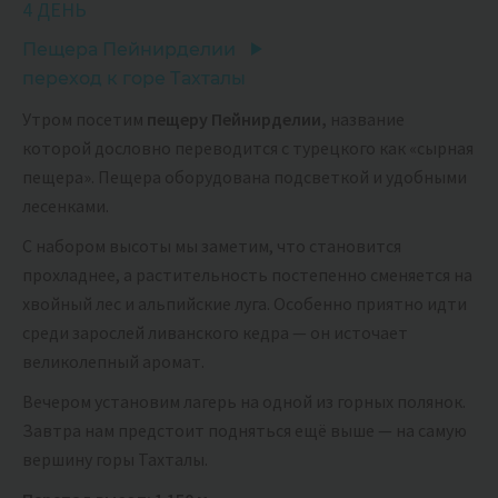
4 ДЕНЬ
Пещера Пейнирделии
переход к горе Тахталы
Утром посетим
пещеру Пейнирделии,
название
которой дословно переводится с турецкого как «сырная
пещера». Пещера оборудована подсветкой и удобными
лесенками.
С набором высоты мы заметим, что становится
прохладнее, а растительность постепенно сменяется на
хвойный лес и альпийские луга. Особенно приятно идти
среди зарослей ливанского кедра — он источает
великолепный аромат.
Вечером установим лагерь на одной из горных полянок.
Завтра нам предстоит подняться ещё выше — на самую
вершину горы Тахталы.