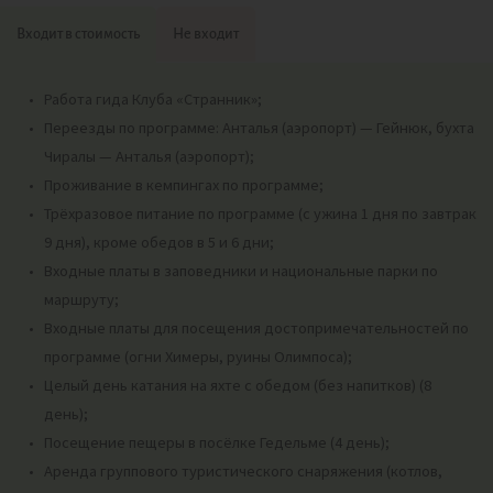
Входит в стоимость
Не входит
Работа гида Клуба «Странник»;
Переезды по программе: Анталья (аэропорт) — Гейнюк, бухта
Чиралы — Анталья (аэропорт);
Проживание в кемпингах по программе;
Трёхразовое питание по программе (с ужина 1 дня по завтрак
9 дня), кроме обедов в 5 и 6 дни;
Входные платы в заповедники и национальные парки по
маршруту;
Входные платы для посещения достопримечательностей по
программе (огни Химеры, руины Олимпоса);
Целый день катания на яхте с обедом (без напитков) (8
день);
Посещение пещеры в посёлке Гедельме (4 день);
Аренда группового туристического снаряжения (котлов,