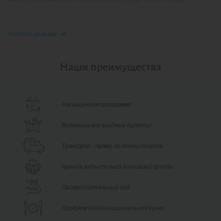
Ночевать будем
в палатках в диких живописных местах
и на территории кемпингов, где можно зарядить гаджеты
Читать дальше
и принять душ.
В походе вас будет сопровождать гид с большим
Наши преимущества
туристическим опытом и отличным английским — он
расскажет и покажет всё самое интересное и найдёт
выход из любой ситуации.
Насыщенная программа
Нам предстоит побывать:
Включены все входные билеты!
В
каньоне Гейнюк
с удивительно голубой водой и
отвесными стенами;
Трансфер – прямо до точки старта
В «сырной пещере» —
Пейнирделии
— длиной 50
Аренда яхты только для нашей группы
метров;
На вершине
горы Тахталы,
откуда открывается вид на
Профессиональный гид
километры побережья и соседние горные хребты;
Пробуем блюда национальной кухни
В
природном парке «Химера»,
где круглый год из-под