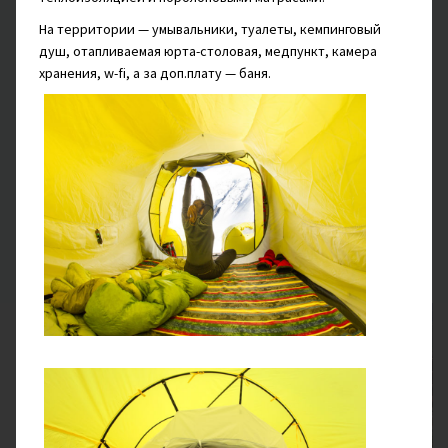
Подъём к пику Петровского
На территории — умывальники, туалеты, кемпинговый
душ, отапливаемая юрта-столовая, медпункт, камера
Сегодня вам предстоит акклиматизационный выход на
хранения, w-fi, а за доп.плату — баня.
гребень
пика Петровского.
Вы подниметесь до высоты
4 150 м. Отсюда при ясной погоде можно окинуть
взглядом огромные пространства Алайской долины,
увидеть рассыпанные между хребтами жемчужинки озёр
и величественный пик Ленина во всей красе.
Вернётесь в базовый лагерь, чтобы отдохнуть и
набраться сил: завтра вас ждёт первое восхождение!