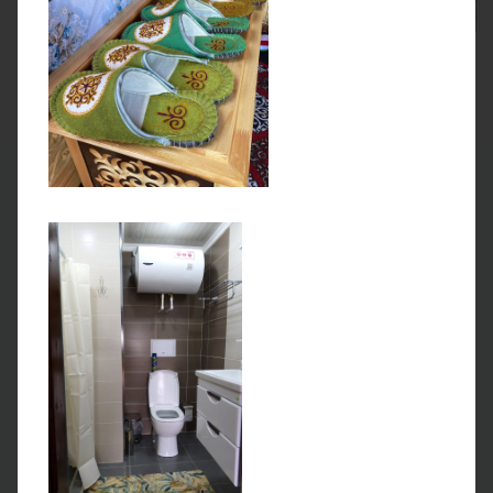
Стационарная палатка
Завтрак, Обед, Ужин
2 ДЕНЬ
Прогулка к озеру Тулпар-Кёль
знакомство с кочевниками
Сегодня вы отправитесь к бирюзовому высокогорному
озеру Тулпар-Кёль,
с цветущих берегов которого
открываются захватывающие виды на заснеженные
семитысячники. Озеро считается священным среди
местных жителей, поэтому купаться и ловить рыбу тут
нельзя, но можно приходить к нему за исцелением — как
физическим, так и духовным.