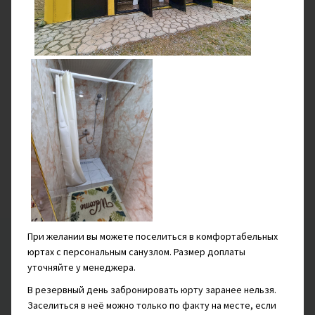
тяжёлый рюкзак, можно воспользоваться помощью
портеров или лошадей. Проживание — в
комфортных
обустроенных лагерях
с туалетами, душевыми,
электричеством и горячим трёхразовым питанием от
Читать дальше
поваров. Только 2 ночи, во время восхождения на
шеститысячник, вы проведёте в необорудованном
О программе
высотном лагере, где будете готовить самостоятельно.
Для тех, кто пока не готов к подобным нагрузкам, но
560 км
34 км
26 км
мечтает побывать на Памире, у нас есть более лёгкий
1 - 15 чел.
маршрут на 8 дней
.
При желании вы можете поселиться в комфортабельных
1 ДЕНЬ
юртах с персональным санузлом. Размер доплаты
уточняйте у менеджера.
Сбор группы
переезд в базовый лагерь
В резервный день забронировать юрту заранее нельзя.
Вы встретитесь в аэропорту
города Ош
(подробнее в
Заселиться в неё можно только по факту на месте, если
разделе «
Место и время встречи
»)
и отправитесь в