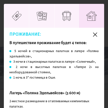
ПРОЖИВАНИЕ:
Главная
Киргизия
Памир: восхождение на пики Юхина и Раздельная
В путешествии проживание будет 4 типов:
5 ночей в стационарных палатках в лагере «Поляна
эдельвейсов»,
3 ночи в стационарных палатках в лагере «Солнечный»,
Памир: восхождение на пики Юхина и
2 ночи в высотных палатках в «Лагере 2» на
Раздельная
необорудованной стоянке,
1 ночь в 3* гостиница в Оше.
Лагерь «Поляна Эдельвейсов» (3 600 м)
СЛОЖНОСТЬ
ПРОЖИВАНИЕ
ДНЕЙ
2-местное размещение в отапливаемых кемпинговых
8/10
12
палатках.