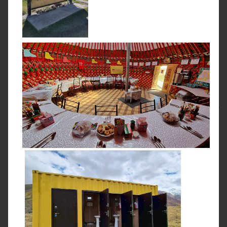
Николай Хоруженко
В этом путешествии вас ждут 12 незабываемых дней в
первозданных горах Памира, головокружительные виды
на знаменитый пик Ленина и
восхождение на две
вершины:
пик Юхина (5 130 м) и пик Раздельная (6 148 м).
Покорение высоты
6 000 метров
— это настоящее
испытание и проверка себя на прочность. Для участия
вам понадобится выносливость и хорошая физическая
форма.
Альпинистский опыт не обязателен:
всем
необходимым навыкам вас обучат профессионалы.
Большая часть путешествия пройдёт
налегке,
и всего 3
дня — с рюкзаками. А если вы совсем не готовы носить