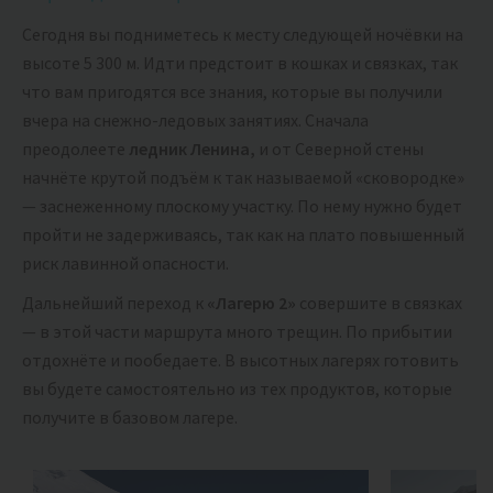
Сегодня вы подниметесь к месту следующей ночёвки на
высоте 5 300 м. Идти предстоит в кошках и связках, так
что вам пригодятся все знания, которые вы получили
вчера на снежно-ледовых занятиях. Сначала
преодолеете
ледник Ленина,
и от Северной стены
начнёте крутой подъём к так называемой «сковородке»
— заснеженному плоскому участку. По нему нужно будет
пройти не задерживаясь, так как на плато повышенный
риск лавинной опасности.
Дальнейший переход к
«Лагерю 2»
совершите в связках
— в этой части маршрута много трещин. По прибытии
отдохнёте и пообедаете. В высотных лагерях готовить
вы будете самостоятельно из тех продуктов, которые
получите в базовом лагере.