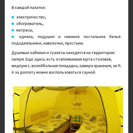
В каждой палатке:
Треккинги в горах Памира и покорение 6 000 м! Занятия с
электричество,
опытными гидами, проживание в обустроенных лагерях и
обогреватель,
всего 2 ночи в высотных палатках.
матрасы,
одеяла, подушки и сменное постельное бельё:
пододеяльники, наволочки, простыни.
Июль - Август
Душевые кабинки и туалеты находятся на территории
лагеря. Ещё здесь есть отапливаемая юрта-столовая,
$
1 225
от
медпункт, волейбольная площадка, камера хранения, wi-fi.
А за доплату можно воспользоваться сауной.
Сообщить о появлении дат
Добавить в Избранное
Комментарий руководителя Клуба: