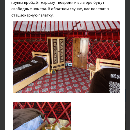
группа пройдёт маршрут вовремя и в лагере будут
базовый лагерь
под пиком Ленина на высоте 3 600 м.
свободные номера. В обратном случае, вас поселят в
Дорога займёт около 5 часов, но скучно не будет — по
стационарную палатку.
пути вам откроются невероятные виды Памира. Лагерь
с поэтическим название «Поляна эдельвейсов»
расположился в живописном месте среди альпийских
лугов и сверкающих ледников. Вы разместитесь в
комфортных отапливаемых палатках, отдохнёте после
переезда, а затем отправитесь на первую прогулку — к
Луковой поляне,
которая порадует вас яркими
ароматными цветами.