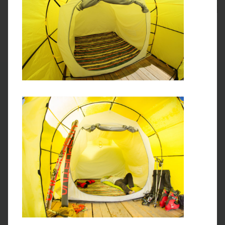
Стационарная палатка
Завтрак, Обед, Ужин
4 ДЕНЬ
Переход до лагеря «Солнечный»
Утром вы покинете «Поляну эдельвейсов» и
направитесь в сторону
лагеря «Солнечный»
на высоте
4 400 м. Ненужные вещи можно будет оставить в камере
хранения. Если вы не готовы нести рюкзак
самостоятельно, за доплату ваши вещи перевезут на
лошадях.
Преодолев
перевал Путешественников,
вы выйдете на
плоский участок, прилегающий к моренному отвалу.