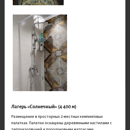
Затем заглянете в гости к настоящим кочевникам,
живущим в юртах. Познакомитесь с их бытом и
традициями, увидите национальные костюмы и
пофотографируетесь.
Стационарная палатка
Завтрак, Обед, Ужин
Лагерь «Солнечный» (4 400 м)
Размещение в просторных 2-местных кемпинговых
палатках. Палатки оснащены деревянными настилами с
3 ДЕНЬ
теплоизоляцией и поролоновыми матрасами.