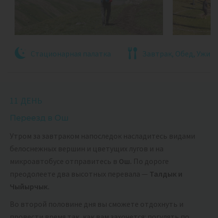
Стационарная палатка
Завтрак, Обед, Ужин
11 ДЕНЬ
Переезд в Ош
Утром за завтраком напоследок насладитесь видами
белоснежных вершин и цветущих лугов и на
микроавтобусе отправитесь в
Ош.
По дороге
преодолеете два высотных перевала —
Талдык и
Чыйырчык.
Во второй половине дня вы сможете отдохнуть и
провести время так, как вам захочется: погулять по