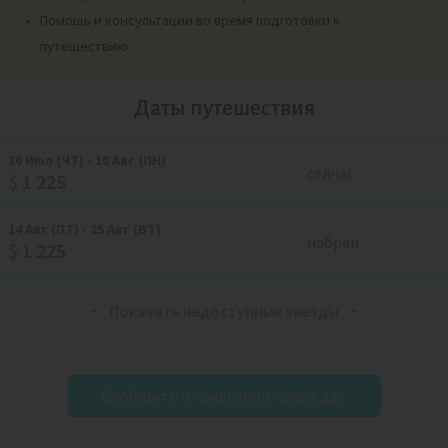
Помощь и консультации во время подготовки к
путешествию.
Даты путешествия
30
Июл
(ЧТ)
-
10
Авг
(ПН)
сейчас
$
1 225
14
Авг
(ПТ)
-
25
Авг
(ВТ)
набран
$
1 225
Показать недоступные заезды
Сообщить о появлении новых дат