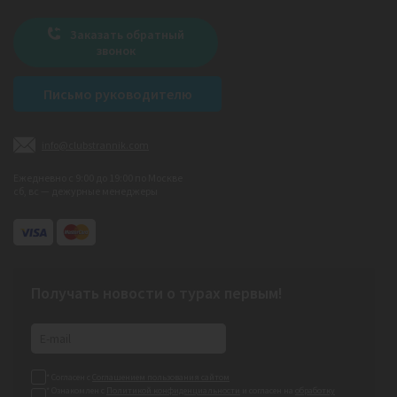
Заказать обратный
звонок
Письмо руководителю
info@clubstrannik.com
Ежедневно с 9:00 до 19:00 по Москве
сб, вс — дежурные менеджеры
Получать новости о турах первым!
* Согласен с
Соглашением пользования сайтом
* Ознакомлен с
Политикой конфиденциальности
и согласен на
обработку