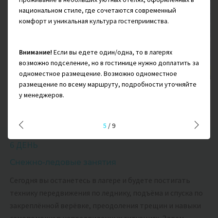
национальном стиле, где сочетаются современный
комфорт и уникальная культура гостеприимства.
Внимание!
Если вы едете один/одна, то в лагерях
возможно подселение, но в гостинице нужно доплатить за
одноместное размещение. Возможно одноместное
размещение по всему маршруту, подробности уточняйте
у менеджеров.
Стационарная палатка
Завтрак, Обед, Ужин
5
/
9
6 ДЕНЬ
Снежно-ледовые занятия
Сегодня вы останетесь в лагере и будете постигать
технику передвижения по леднику, подъёма и спуска по
закреплённой верёвке, преодоления трещин и навыки