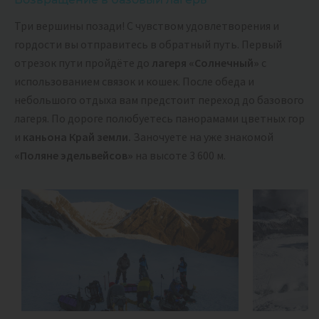
Три вершины позади! С чувством удовлетворения и
гордости вы отправитесь в обратный путь. Первый
отрезок пути пройдёте до
лагеря «Солнечный»
с
использованием связок и кошек. После обеда и
небольшого отдыха вам предстоит переход до базового
лагеря. По дороге полюбуетесь панорамами цветных гор
и
каньона Край земли.
Заночуете на уже знакомой
«Поляне эдельвейсов»
на высоте 3 600 м.