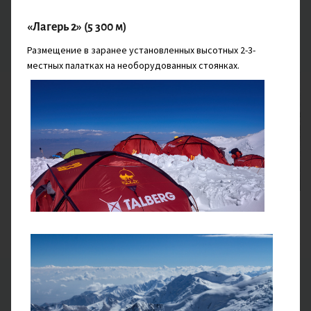
Перейдёте речку и продолжите подъём по леднику к
морене, на которой и находится лагерь. Заночуете в
«Лагерь 2» (5 300 м)
стационарных палатках в окружении ледников.
Размещение в заранее установленных высотных 2-3-
местных палатках на необорудованных стоянках.
Стационарная палатка
Завтрак, Обед, Ужин
5 ДЕНЬ
Подъём на пик Юхина (5 130 м)