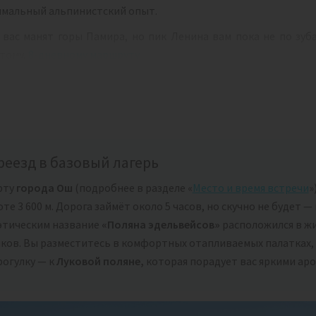
мальный альпинистский опыт.
 вас манят горы Памира, но пик Ленина вам пока не по зуб
тому,
8-дневному маршруту
.
реезд в базовый лагерь
рту
города Ош
(подробнее в разделе «
Место и время встречи
»
те 3 600 м. Дорога займёт около 5 часов, но скучно не будет
оэтическим название
«Поляна эдельвейсов»
расположился в ж
ков. Вы разместитесь в комфортных отапливаемых палатках, 
рогулку — к
Луковой поляне,
которая порадует вас яркими ар