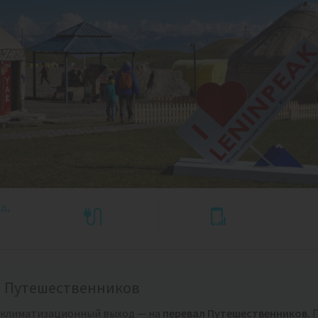
ед,
л Путешественников
кклиматизационный выход — на
перевал Путешественников.
П