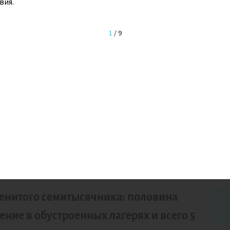
вия.
ждение на пик 
1
/
9
НИЕ
20
дней
июль -
енитого семитысячника: половина
ние в обустроенных лагерях и всего 5