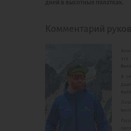
дней в высотных палатках.
Комментарий руков
Восх
это 
быто
В те
душе
высо
Поло
восп
Русс
прео