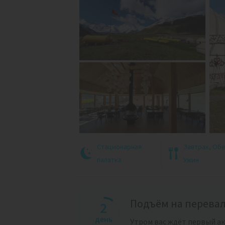
Стационарная
Завтрак, Об
палатка
Ужин
Подъём на перева
2
день
Утром вас ждёт первый а