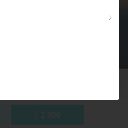
Ленина
 август
2 - 9 чел.
$
2 300