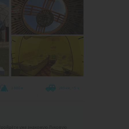
3 800 м
280 км, ~5 ч
ройдёте уже знакомую Луковую