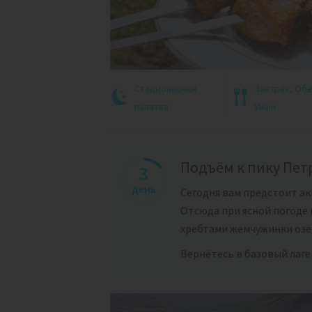
Стационарная
Завтрак, Об
палатка
Ужин
Подъём к пику Пет
3
день
Сегодня вам предстоит а
Отсюда при ясной погоде
хребтами жемчужинки озёр
Вернётесь в базовый лаге