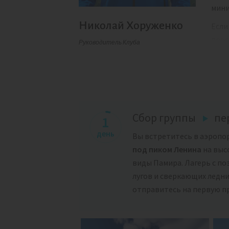
мини
Николай Хоруженко
Если
прос
Руководитель Клуба
Сбор группы
пе
1
день
Вы встретитесь в аэропо
под пиком Ленина
на высо
виды Памира. Лагерь с п
лугов и сверкающих ледни
отправитесь на первую п