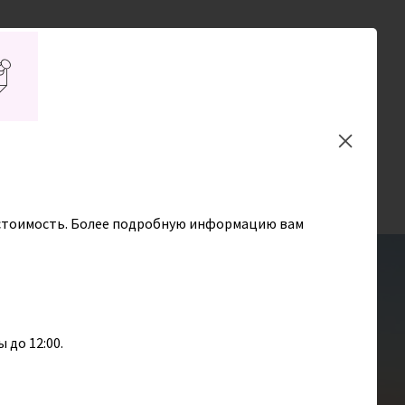
Заказать обратный
звонок
En
Туристам
Избранное (
0
)
 в стоимость. Более подробную информацию вам
 до 12:00.