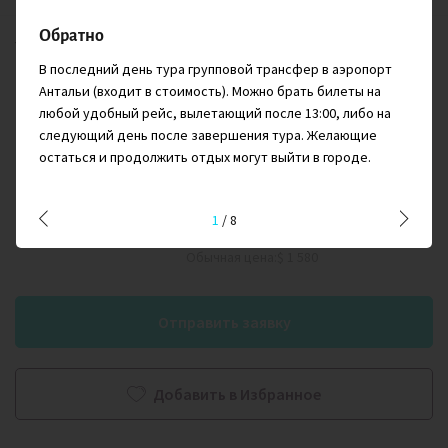
Обратно
Треккинг по самому живописному участку Ликийской тропы.
В последний день тура групповой трансфер в аэропорт
Нас ждут прогулки среди гор, древние крепости, отдых на
Антальи (входит в стоимость). Можно брать билеты на
пляже и ночёвки в уютных гостиницах.
любой удобный рейс, вылетающий после 13:00, либо на
следующий день после завершения тура. Желающие
Весна, Осень
остаться и продолжить отдых могут выйти в городе.
$
1 390
от
1
/
8
Обычная цена:
$ 1 580
Отправить заявку
Добавить в Избранное