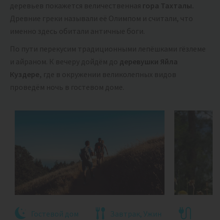
деревьев покажется величественная
гора Тахталы.
Древние греки называли её Олимпом и считали, что
именно здесь обитали античные боги.
По пути перекусим традиционными лепёшками гёзлеме
и айраном. К вечеру дойдём до
деревушки Яйла
Куздере,
где в окружении великолепных видов
проведём ночь в гостевом доме.
Гостевой дом
Завтрак, Ужин