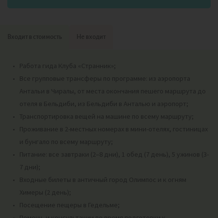
Входит в стоимость
Не входит
Работа гида Клуба «Странник»;
Все групповые трансферы по программе: из аэропорта
Антальи в Чиралы, от места окончания пешего маршрута до
отеля в Бельдиби, из Бельдиби в Анталью и аэропорт;
Транспортировка вещей на машине по всему маршруту;
Проживание в 2-местных номерах в мини-отелях, гостиницах
и бунгало по всему маршруту;
Питание: все завтраки (2–8 дни), 1 обед (7 день), 5 ужинов (3-
7 дни);
Входные билеты в античный город Олимпос и к огням
Химеры (2 день);
Посещение пещеры в Гедельме;
Помощь и консультации во время подготовки к