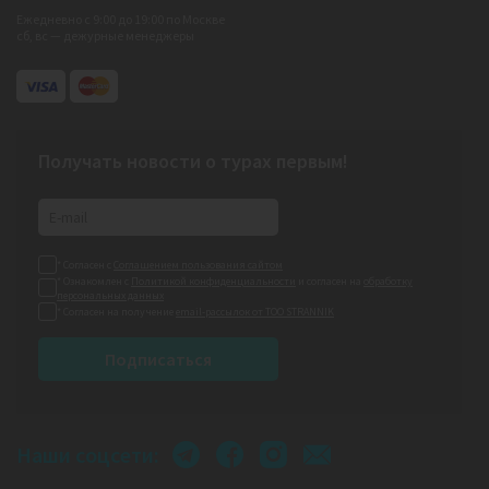
Ежедневно с 9:00 до 19:00 по Москве
сб, вс — дежурные менеджеры
Получать новости о турах первым!
* Согласен с
Соглашением пользования сайтом
* Ознакомлен с
Политикой конфиденциальности
и согласен на
обработку
персональных данных
* Согласен на получение
email-рассылок от ТОО STRANNIK
Подписаться
Наши соцсети: