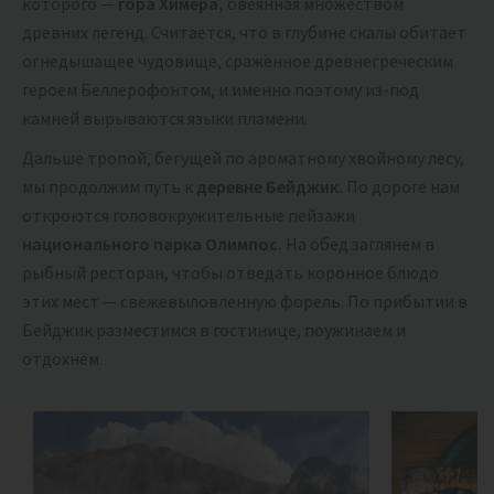
которого —
гора Химера,
овеянная множеством
древних легенд. Считается, что в глубине скалы обитает
огнедышащее чудовище, сражённое древнегреческим
героем Беллерофонтом, и именно поэтому из-под
камней вырываются языки пламени.
Дальше тропой, бегущей по ароматному хвойному лесу,
мы продолжим путь к
деревне Бейджик.
По дороге нам
откроются головокружительные пейзажи
национального парка Олимпос.
На обед заглянем в
рыбный ресторан, чтобы отведать коронное блюдо
этих мест — свежевыловленную форель. По прибытии в
Бейджик разместимся в гостинице, поужинаем и
отдохнём.