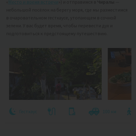
«
Место и время встречи
») и отправимся в
Чиралы
—
небольшой посёлок на берегу моря, где мы разместимся
в очаровательном гестхаусе, утопающем в сочной
зелени. У вас будет время, чтобы перевести дух и
подготовиться к предстоящему путешествию.
Гестхаус
100 км