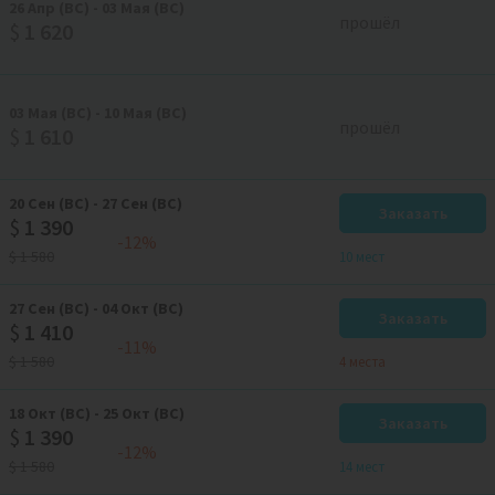
26
Апр
(ВС)
-
03
Мая
(ВС)
прошёл
$
1 620
03
Мая
(ВС)
-
10
Мая
(ВС)
прошёл
$
1 610
20
Сен
(ВС)
-
27
Сен
(ВС)
Заказать
$
1 390
-12%
$
1 580
10 мест
27
Сен
(ВС)
-
04
Окт
(ВС)
Заказать
$
1 410
-11%
$
1 580
4 местa
18
Окт
(ВС)
-
25
Окт
(ВС)
Заказать
$
1 390
-12%
$
1 580
14 мест