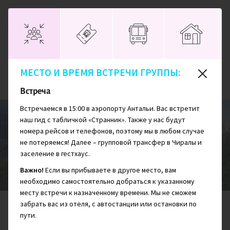
МЕСТО И ВРЕМЯ ВСТРЕЧИ ГРУППЫ:
Главная
Турция
Восточная Ликийская тропа без рюкзаков и палаток
Встреча
Встречаемся в 15:00 в аэропорту Антальи. Вас встретит
наш гид с табличкой «Странник». Также у нас будут
номера рейсов и телефонов, поэтому мы в любом случае
Восточная Ликийская тропа без
не потеряемся! Далее – групповой трансфер в Чиралы и
рюкзаков и палаток
заселение в гестхаус.
Важно!
Если вы прибываете в другое место, вам
необходимо самостоятельно добраться к указанному
месту встречи к назначенному времени. Мы не сможем
забрать вас из отеля, с автостанции или остановки по
СЛОЖНОСТЬ
ПРОЖИВАНИЕ
ДНЕЙ
пути.
4/10
8