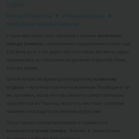
2 ДЕНЬ
Руины Олимпоса
пляжный отдых
свободное время в Чиралы
Утром нам предстоит прогулка к руинам
античного
города Олимпос,
основанного предположительно ещё
в III веке до н. э. Но даже спустя столько времени, здесь
сохранились останки многих древних строений: бани,
театра, храма.
Затем посвятим время долгожданному
пляжному
отдыху
— купанию и солнечным ваннам. Пообедаем тут
же, на пляже, после чего вы сможете самостоятельно
прогуляться по Чиралы, посетить местные торговые
лавочки и насладиться свежими фруктами.
После захода солнца желающие отправятся к
знаменитым
огням Химеры.
Именно в темноте они
выглядят наиболее впечатляюще.