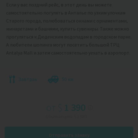
Если у вас поздний рейс, в этот день вы можете
самостоятельно погулять в Анталье по узким улочкам
Старого города, полюбоваться окнами с орнаментами,
минаретами и башнями, купить сувениры. Также можно
прогуляться к Дюденским водопадам в городском парке.
А любители шопинга могут посетить большой ТРЦ
Antalya Mall и затем самостоятельно уехать в аэропорт.
Завтрак
50 км
от
$
1 390
ⓘ
Обычная цена:
$
1 580
Отправить заявку