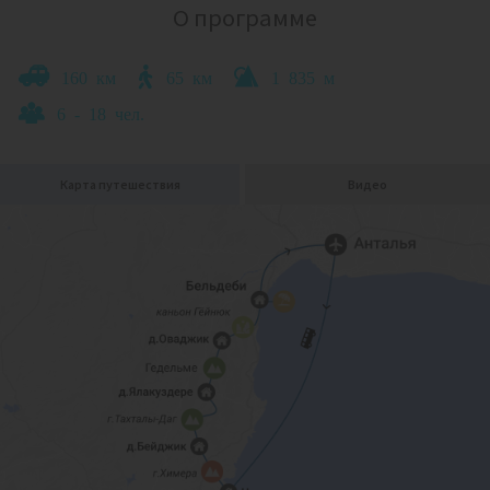
О программе
160 км
65 км
1 835 м
6 - 18 чел.
Карта путешествия
Видео