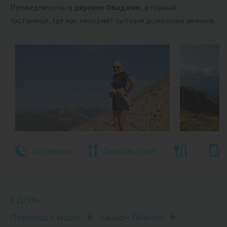
Проведём ночь в
деревне Оваджик,
в горной
гостинице, где нас накормят сытным домашним ужином.
Гостиница
Завтрак, Ужин
6 ДЕНЬ
Переход к морю
каньон Гёйнюк