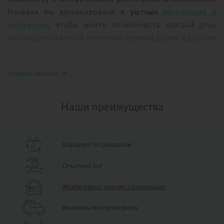
Ночёвки мы запланировали в
уютных
гостиницах и
гестхаусах
,
чтобы иметь возможность каждый день
наслаждаться мягкой постелью, горячим душем и другими
благами цивилизации. Тащить с собой тяжёлые рюкзаки
тоже не придётся — все вещи мы отправим
Читать дальше
путешествовать на автомобиле. Эта программа
—
идеальный баланс между перезагрузкой на природе и
привычным комфортом.
Наши преимущества
Нас ждут:
руины античного города
Олимпос;
Маршрут без рюкзаков!
гора Химера,
где из-под камней вырывается настоящее
пламя;
Опытный гид
величественная
гора Тахталы;
Живём в мини-отелях и гостиницах
средневековая
крепость Гедельме;
традиционная турецкая кухня;
Включены все трансферы
хвойный лес, фруктовые сады и лазурные побережья.